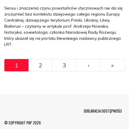
Sensu i znaczenia czynu powstańców styczniowych nie da się
zrozumieć bez kontekstu dziejowego całego regionu Europy
Centralnej, dzisiejszego terytorium Polski, Ukrainy, Litwy,
Białorusi – czytamy w artykule prof. Andrzeja Nowaka,
historyka, sowietologa, członka Narodowej Rady Rozwoju,
który ukazał się na portalu litewskiego nadawcy publicznego
LRT.
Pagination
››
Ostat
1
2
3
›
»
Menu Footer
DEKLARACJA DOSTĘPNOŚCI
© COPYRIGHT PAP 2026