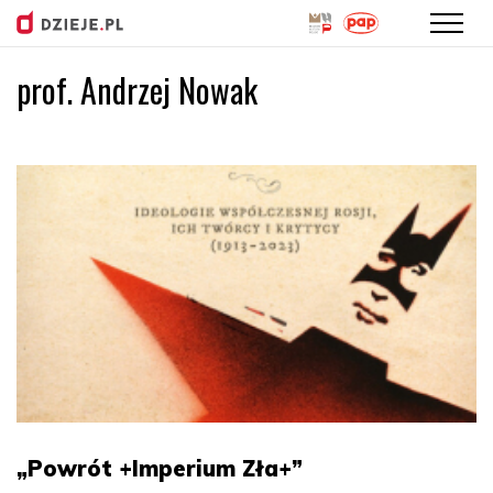
prof. Andrzej Nowak
Przejdź
do
treści
„Powrót +Imperium Zła+”