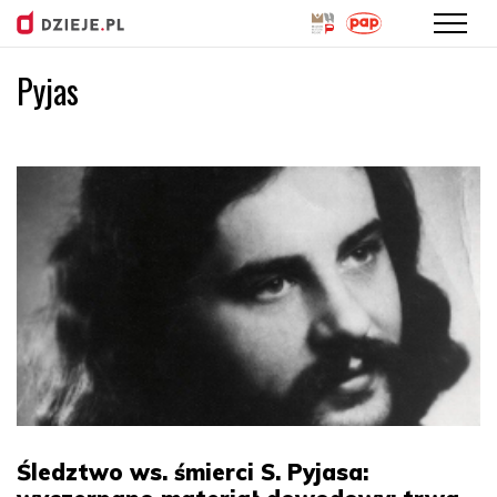
Pyjas
Przejdź
do
treści
Śledztwo ws. śmierci S. Pyjasa: