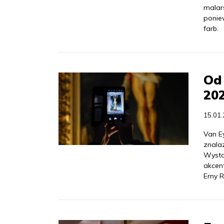
malar
poniew
farb.
Od 
202
15.01
Van Ey
znalaz
Wysta
akcen
Erny R