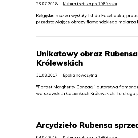
23.07.2018
Kultura i sztuka po 1989 roku
Belgijskie muzea wysłały list do Facebooka, prote
przedstawiające obrazy flamandzkiego malarza P
Unikatowy obraz Rubensa
Królewskich
31.08.2017
Epoka nowożytna
"Portret Margherity Gonzagi" autorstwa flaman
warszawskich Łazienkach Królewskich. To druga pu
Arcydzieło Rubensa sprzed
08.07.2016
Kultura i sztuka po 1989 roku