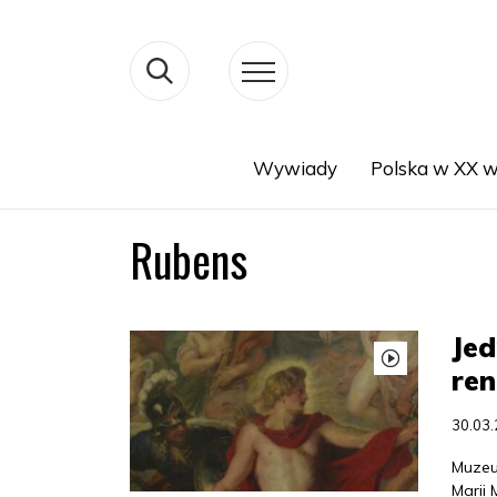
Wywiady
Polska w XX w
Search
Rubens
Jed
ren
30.03
Muzeu
Marii