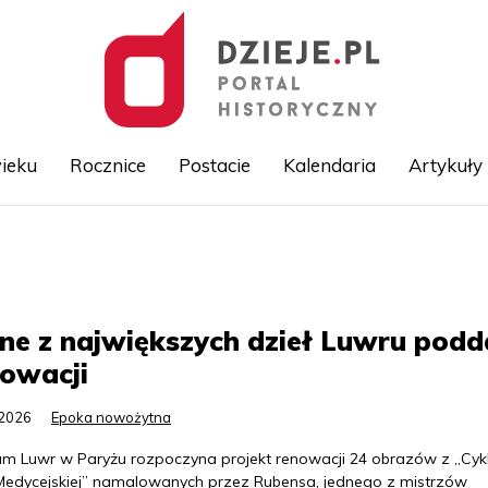
ieku
Rocznice
Postacie
Kalendaria
Artykuły
Przejdź
do
treści
ne z największych dzieł Luwru pod
owacji
.2026
Epoka nowożytna
m Luwr w Paryżu rozpoczyna projekt renowacji 24 obrazów z „Cyk
 Medycejskiej” namalowanych przez Rubensa, jednego z mistrzów