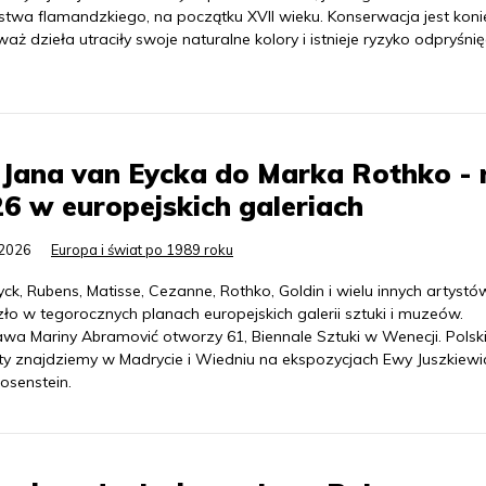
stwa flamandzkiego, na początku XVII wieku. Konserwacja jest koni
aż dzieła utraciły swoje naturalne kolory i istnieje ryzyko odpryśnię
Jana van Eycka do Marka Rothko - 
6 w europejskich galeriach
.2026
Europa i świat po 1989 roku
ck, Rubens, Matisse, Cezanne, Rothko, Goldin i wielu innych artystó
ło w tegorocznych planach europejskich galerii sztuki i muzeów.
wa Mariny Abramović otworzy 61, Biennale Sztuki w Wenecji. Polsk
ty znajdziemy w Madrycie i Wiedniu na ekspozycjach Ewy Juszkiewic
osenstein.