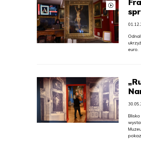
Fra
spr
01.12
Odnal
ukrzy
euro.
„R
Na
30.05
Blisko
wysta
Muzeu
pokaz