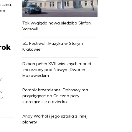
eczna,
cia
Tak wygląda nowa siedziba Sinfonii
Varsovii
51. Festiwal „Muzyka w Starym
rok
Krakowie”
Dzban pełen XVII-wiecznych monet
znaleziony pod Nowym Dworem
Mazowieckim
w
Pomnik brzemiennej Dobrawy ma
ie
przyciągnąć do Gniezna pary
z i
starające się o dziecko
Andy Warhol i jego sztuka z innej
planety