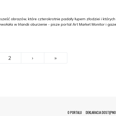
i sześć obrazów, które czterokrotnie padały łupem złodziei i których
ołała w Irlandii oburzenie - pisze portal Art Market Monitor i gaz
››
Ostatni
2
›
»
Menu Footer
O PORTALU
DEKLARACJA DOSTĘPNO