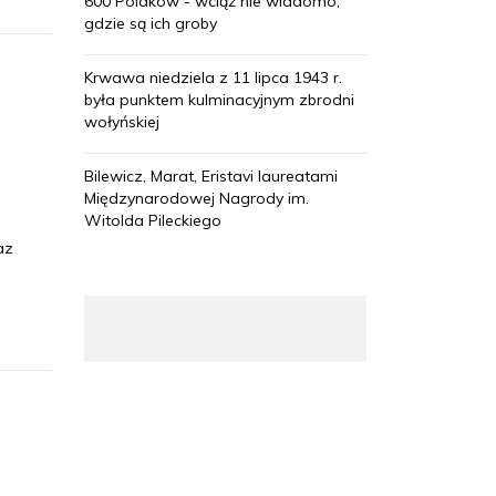
600 Polaków - wciąż nie wiadomo,
gdzie są ich groby
Krwawa niedziela z 11 lipca 1943 r.
była punktem kulminacyjnym zbrodni
wołyńskiej
Bilewicz, Marat, Eristavi laureatami
Międzynarodowej Nagrody im.
Witolda Pileckiego
az