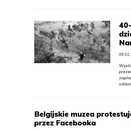
40-
dzi
Na
09.01
Wysta
preze
zapla
oddzi
Belgijskie muzea protestu
przez Facebooka