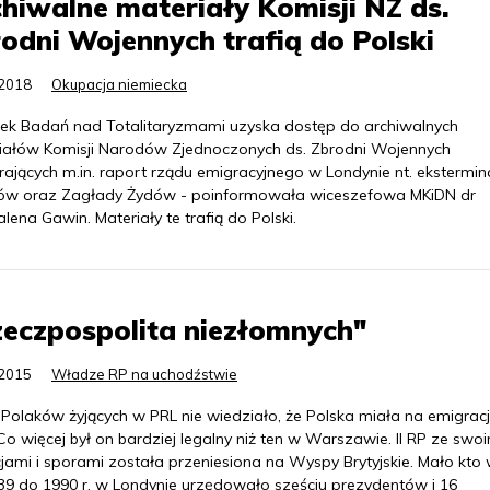
hiwalne materiały Komisji NZ ds.
odni Wojennych trafią do Polski
.2018
Okupacja niemiecka
ek Badań nad Totalitaryzmami uzyska dostęp do archiwalnych
iałów Komisji Narodów Zjednoczonych ds. Zbrodni Wojennych
ających m.in. raport rządu emigracyjnego w Londynie nt. ekstermina
ów oraz Zagłady Żydów - poinformowała wiceszefowa MKiDN dr
ena Gawin. Materiały te trafią do Polski.
eczpospolita niezłomnych"
.2015
Władze RP na uchodźstwie
 Polaków żyjących w PRL nie wiedziało, że Polska miała na emigracj
Co więcej był on bardziej legalny niż ten w Warszawie. II RP ze swoi
jami i sporami została przeniesiona na Wyspy Brytyjskie. Mało kto 
39 do 1990 r. w Londynie urzędowało sześciu prezydentów i 16