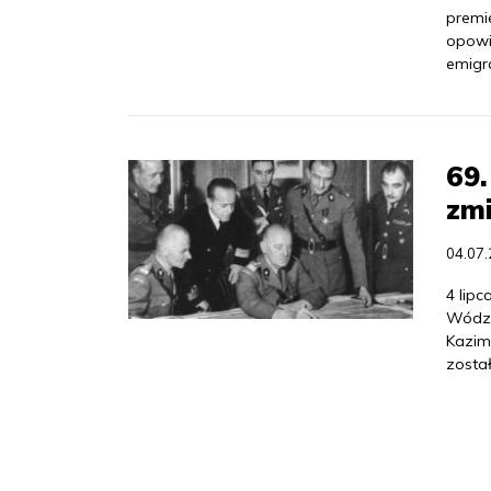
premi
opowi
emigra
69.
zmi
04.07
4 lip
Wódz 
Kazim
został