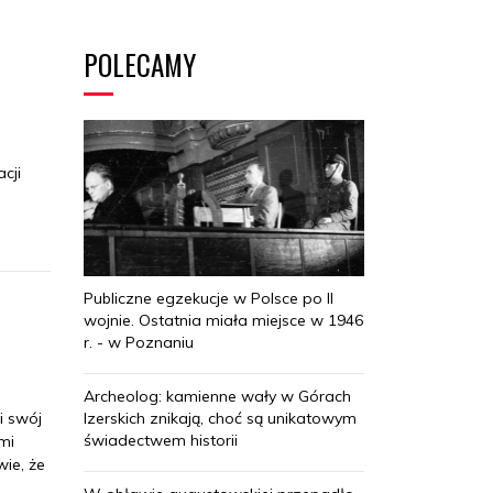
POLECAMY
cji
Publiczne egzekucje w Polsce po II
wojnie. Ostatnia miała miejsce w 1946
r. - w Poznaniu
Archeolog: kamienne wały w Górach
i swój
Izerskich znikają, choć są unikatowym
świadectwem historii
mi
wie, że