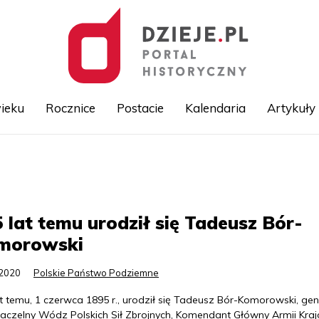
ieku
Rocznice
Postacie
Kalendaria
Artykuły
Przejdź
do
treści
 lat temu urodził się Tadeusz Bór-
morowski
.2020
Polskie Państwo Podziemne
t temu, 1 czerwca 1895 r., urodził się Tadeusz Bór-Komorowski, gen
aczelny Wódz Polskich Sił Zbrojnych, Komendant Główny Armii Kraj