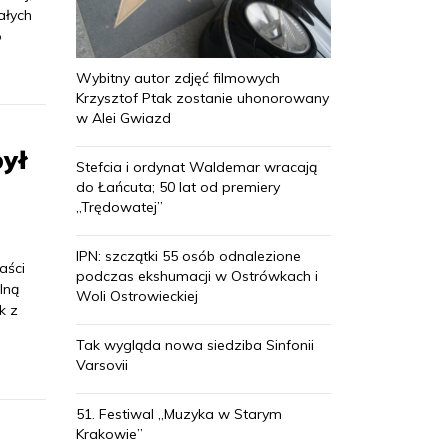
ałych
o
Wybitny autor zdjęć filmowych
Krzysztof Ptak zostanie uhonorowany
w Alei Gwiazd
był
Stefcia i ordynat Waldemar wracają
do Łańcuta; 50 lat od premiery
„Trędowatej”
IPN: szczątki 55 osób odnalezione
aści
podczas ekshumacji w Ostrówkach i
lną
Woli Ostrowieckiej
k z
Tak wygląda nowa siedziba Sinfonii
Varsovii
51. Festiwal „Muzyka w Starym
Krakowie”