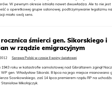
erów. W pewnym okresie istniała nawet dwuwładza. Ale to nie jest
eść o operetkowej grupie salonowej, podtrzymywanie legalizmu n
cji miało swój sens.
 rocznica śmierci gen. Sikorskiego i
an w rządzie emigracyjnym
.2012
Sprawa Polski w czasie II wojny światowej
ca 1943 roku w katastrofie samolotowej nad Gibraltarem zginął Nacz
WP gen. Władysław Sikorski. 8 lipca na jego miejsce mianowano g
ierza Sosnkowskiego, zaś 14 lipca premierem rządu RP na uchodźs
 Stanisław Mikołajczyk.