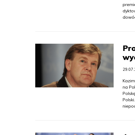
premi
dyktow
dowód
Pro
wy
29.07
Kazim
na Po
Polskę
Polski
niepo