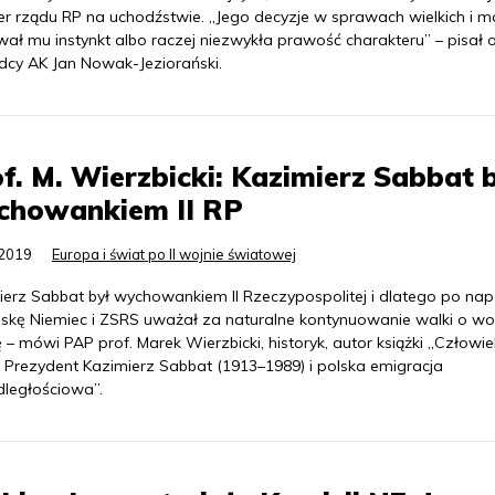
er rządu RP na uchodźstwie. „Jego decyzje w sprawach wielkich i m
ał mu instynkt albo raczej niezwykła prawość charakteru” – pisał 
cy AK Jan Nowak-Jeziorański.
f. M. Wierzbicki: Kazimierz Sabbat 
chowankiem II RP
.2019
Europa i świat po II wojnie światowej
ierz Sabbat był wychowankiem II Rzeczypospolitej i dlatego po nap
lskę Niemiec i ZSRS uważał za naturalne kontynuowanie walki o wo
 – mówi PAP prof. Marek Wierzbicki, historyk, autor książki „Człowie
. Prezydent Kazimierz Sabbat (1913–1989) i polska emigracja
dległościowa”.