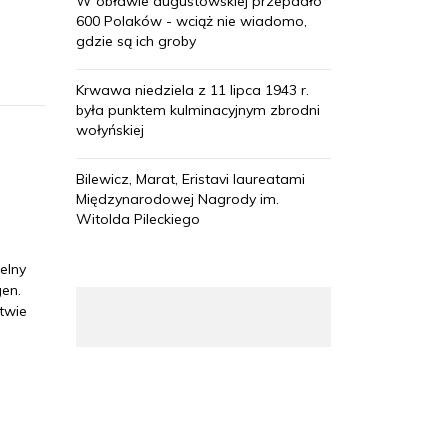
W obławie augustowskiej przepadło
600 Polaków - wciąż nie wiadomo,
a
gdzie są ich groby
Krwawa niedziela z 11 lipca 1943 r.
była punktem kulminacyjnym zbrodni
wołyńskiej
Bilewicz, Marat, Eristavi laureatami
Międzynarodowej Nagrody im.
Witolda Pileckiego
elny
en.
twie