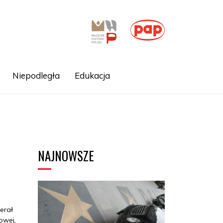
Niepodległa
Edukacja
NAJNOWSZE
erał
owej,