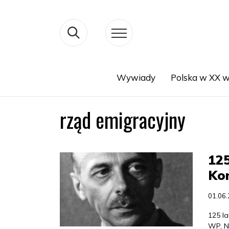
Wywiady
Polska w XX w
Search
rząd emigracyjny
125
Ko
01.06
125 la
WP, N