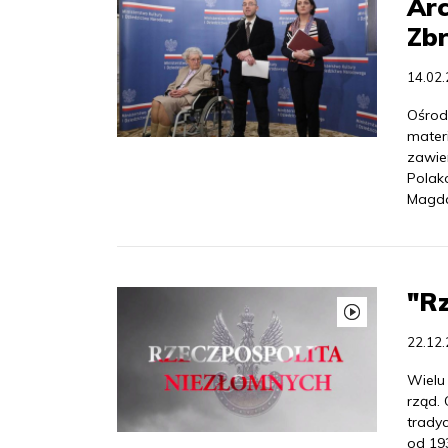
Arc
Zbr
14.02
Ośrod
mater
zawier
Polak
Magdal
"Rz
22.12
Wielu
rząd. 
tradyc
od 19