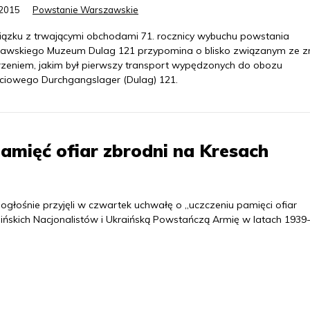
.2015
Powstanie Warszawskie
ązku z trwającymi obchodami 71. rocznicy wybuchu powstania
awskiego Muzeum Dulag 121 przypomina o blisko związanym ze 
zeniem, jakim był pierwszy transport wypędzonych do obozu
ściowego Durchgangslager (Dulag) 121.
pamięć ofiar zbrodni na Kresach
łośnie przyjęli w czwartek uchwałę o „uczczeniu pamięci ofiar
ńskich Nacjonalistów i Ukraińską Powstańczą Armię w latach 1939-