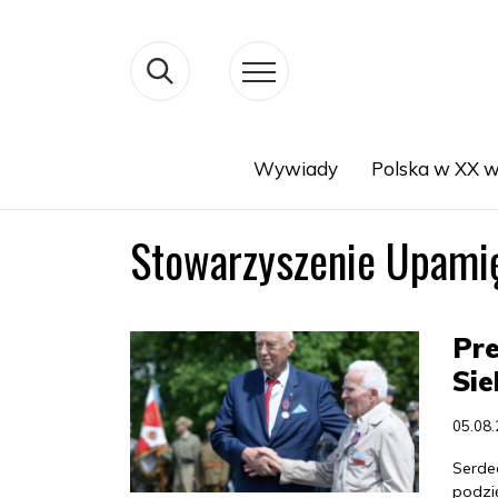
Wywiady
Polska w XX w
Search
Stowarzyszenie Upamię
Pre
Sie
05.08
Serde
podzi