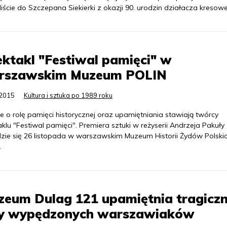
iście do Szczepana Siekierki z okazji 90. urodzin działacza kresow
ktakl "Festiwal pamięci" w
rszawskim Muzeum POLIN
.2015
Kultura i sztuka po 1989 roku
e o rolę pamięci historycznej oraz upamiętniania stawiają twórcy
klu "Festiwal pamięci". Premiera sztuki w reżyserii Andrzeja Pakuły
zie się 26 listopada w warszawskim Muzeum Historii Żydów Polski
.
eum Dulag 121 upamiętnia tragicz
sy wypędzonych warszawiaków