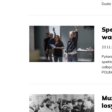
Duda l
Spe
wa
23.11
Pytani
spekta
odbęd
POLIN
Muz
lo