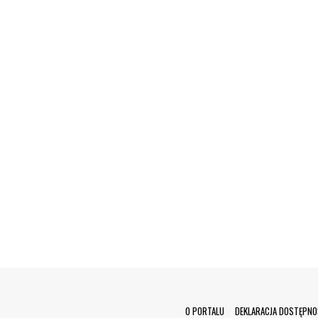
Menu Footer
O PORTALU
DEKLARACJA DOSTĘPNO