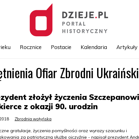
ieku
Rocznice
Postacie
Kalendaria
Artykuły
tnienia Ofiar Zbrodni Ukraińsk
Przejdź
do
treści
zydent złożył życzenia Szczepanow
kierce z okazji 90. urodzin
.2018
Zbrodnia wołyńska
czne gratulacje, życzenia pomyślności oraz wyrazy szacunku i
ękowania za patriotyczną służbę ojczyźnie - napisał prezydent And