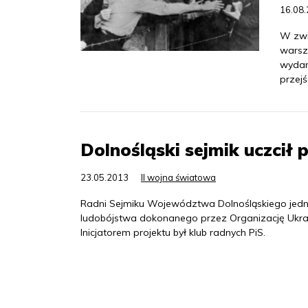
16.08
W zwi
warsz
wydar
przej
Dolnośląski sejmik uczcił 
23.05.2013
II wojna światowa
Radni Sejmiku Województwa Dolnośląskiego jednog
ludobójstwa dokonanego przez Organizację Ukrai
Inicjatorem projektu był klub radnych PiS.