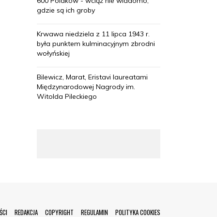
600 Polaków - wciąż nie wiadomo,
gdzie są ich groby
Krwawa niedziela z 11 lipca 1943 r.
była punktem kulminacyjnym zbrodni
wołyńskiej
Bilewicz, Marat, Eristavi laureatami
Międzynarodowej Nagrody im.
Witolda Pileckiego
ŚCI
REDAKCJA
COPYRIGHT
REGULAMIN
POLITYKA COOKIES