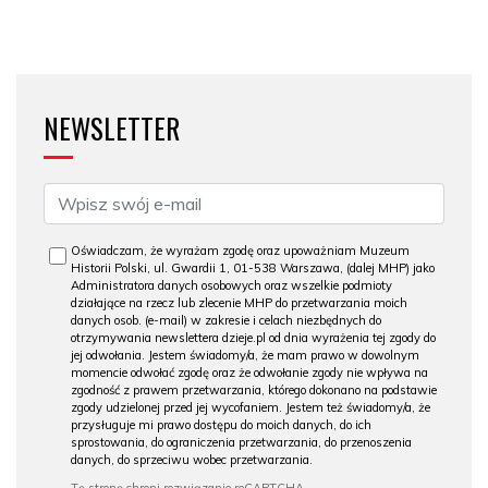
NEWSLETTER
Oświadczam, że wyrażam zgodę oraz upoważniam Muzeum
Historii Polski, ul. Gwardii 1, 01-538 Warszawa, (dalej MHP) jako
Administratora danych osobowych oraz wszelkie podmioty
działające na rzecz lub zlecenie MHP do przetwarzania moich
danych osob. (e-mail) w zakresie i celach niezbędnych do
otrzymywania newslettera dzieje.pl od dnia wyrażenia tej zgody do
jej odwołania. Jestem świadomy/a, że mam prawo w dowolnym
momencie odwołać zgodę oraz że odwołanie zgody nie wpływa na
zgodność z prawem przetwarzania, którego dokonano na podstawie
zgody udzielonej przed jej wycofaniem. Jestem też świadomy/a, że
przysługuje mi prawo dostępu do moich danych, do ich
sprostowania, do ograniczenia przetwarzania, do przenoszenia
danych, do sprzeciwu wobec przetwarzania.