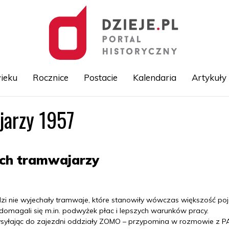
ieku
Rocznice
Postacie
Kalendaria
Artykuły
jarzy 1957
Przejdź
do
treści
kich tramwajarzy
odzi nie wyjechały tramwaje, które stanowiły wówczas większość p
domagali się m.in. podwyżek płac i lepszych warunków pracy.
 wysyłając do zajezdni oddziały ZOMO – przypomina w rozmowie z P