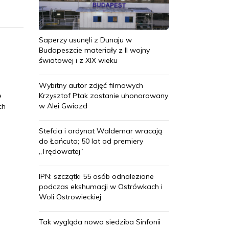
Saperzy usunęli z Dunaju w
Budapeszcie materiały z II wojny
światowej i z XIX wieku
Wybitny autor zdjęć filmowych
Krzysztof Ptak zostanie uhonorowany
e
w Alei Gwiazd
ch
Stefcia i ordynat Waldemar wracają
do Łańcuta; 50 lat od premiery
„Trędowatej”
IPN: szczątki 55 osób odnalezione
podczas ekshumacji w Ostrówkach i
Woli Ostrowieckiej
Tak wygląda nowa siedziba Sinfonii