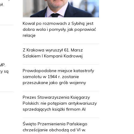
ł.
Kowal po rozmowach z Sybihą: jest
dobra wola i pomysły, jak poprawiać
relacje
Z Krakowa wyruszył 61. Marsz
Szlakiem I Kompanii Kadrowej
MP.
Prawdopodobne miejsce katastrofy
cy są
samolotu w 1944 r. zostanie
przeszukane jako grób wojenny
Prezes Stowarzyszenia Księgarzy
Polskich: nie potępiam antykwariuszy
sprzedających książki firmom AI
Święto Przemienienia Pańskiego
chrześcijanie obchodzą od VI w.