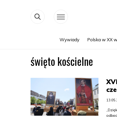
Wywiady
Polska w XX w
Search
święto kościelne
XVI
cz
13.05
„Dzięk
odbęd