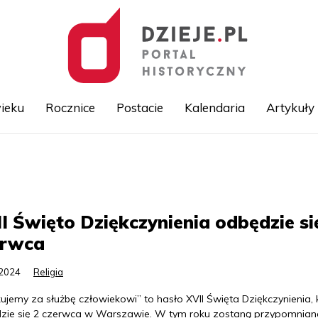
ieku
Rocznice
Postacie
Kalendaria
Artykuły
Przejdź
do
treści
I Święto Dziękczynienia odbędzie si
erwca
.2024
Religia
ujemy za służbę człowiekowi” to hasło XVII Święta Dziękczynienia, 
zie się 2 czerwca w Warszawie. W tym roku zostaną przypomniane