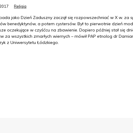
.2017
Religia
topada jako Dzień Zaduszny zaczął się rozpowszechniać w X w. za 
ów benedyktynów, a potem cystersów. Był to pierwotnie dzień mod
sze oczekujące w czyśćcu na zbawienie. Dopiero później stał się dn
tw za wszystkich zmarłych wiernych – mówił PAP etnolog dr Damia
zyk z Uniwersytetu Łódzkiego.