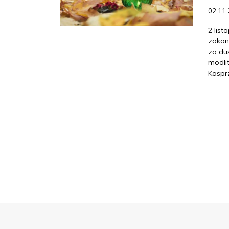
02.11
2 lis
zakon
za du
modli
Kaspr