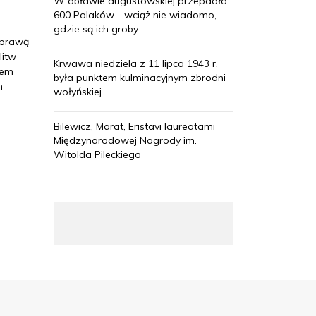
W obławie augustowskiej przepadło
600 Polaków - wciąż nie wiadomo,
gdzie są ich groby
sprawą
litw
Krwawa niedziela z 11 lipca 1943 r.
iem
była punktem kulminacyjnym zbrodni
n
wołyńskiej
Bilewicz, Marat, Eristavi laureatami
Międzynarodowej Nagrody im.
Witolda Pileckiego