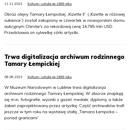
11.11.2023
Kultura i sztuka po 1989 roku
Obraz olejny Tamary Łempickiej „Kizette II” („Kizette w różowej
sukience”) został zakupiony w czwartek w nowojorskim domu
aukcyjnym Chirstie's za rekordową cenę 14,785 mln USD.
Przedstawia on sylwetkę córki artystki.
Trwa digitalizacja archiwum rodzinnego
Tamary Łempickiej
08.09.2023
Kultura i sztuka po 1989 roku
W Muzeum Narodowym w Lublinie trwa digitalizacja
archiwum rodzinnego Tamary Łempickiej. W zbiorze znajdują
się m.in. fotografie, wycinki z gazet, medale, dyplomy, a także
żakiet zaprojektowany przez artystkę. Część archiwaliów trafi
jeszcze w tym roku na wystawę stałą „Tamara Łempicka –
ponad granicami”.