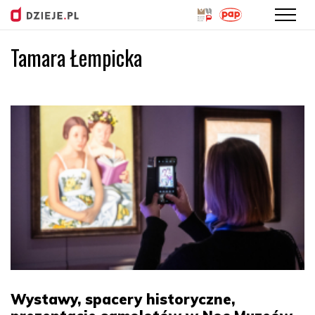
Tamara Łempicka
Przejdź
do
treści
Wystawy, spacery historyczne,