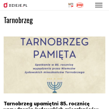
Tarnobrzeg
Przejdź
do
treści
Tarnobrzeg upamiętni 85. rocznicę