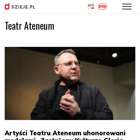
Teatr Ateneum
Przejdź
do
treści
Artyści Teatru Ateneum uhonorowani