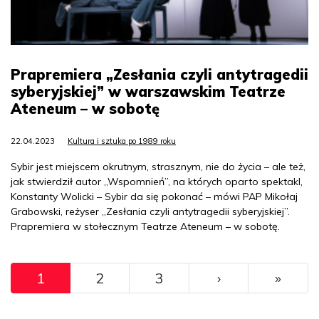
Prapremiera „Zesłania czyli antytragedii
syberyjskiej” w warszawskim Teatrze
Ateneum – w sobotę
22.04.2023
Kultura i sztuka po 1989 roku
Sybir jest miejscem okrutnym, strasznym, nie do życia – ale też,
jak stwierdził autor „Wspomnień”, na których oparto spektakl,
Konstanty Wolicki – Sybir da się pokonać – mówi PAP Mikołaj
Grabowski, reżyser „Zesłania czyli antytragedii syberyjskiej”.
Prapremiera w stołecznym Teatrze Ateneum – w sobotę.
Pagination
››
Ostat
1
2
3
›
»