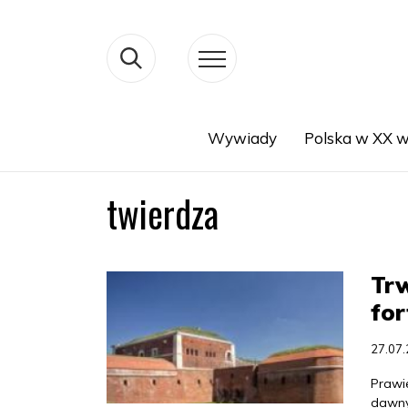
Wywiady
Polska w XX w
Search
twierdza
Trw
for
27.07
Prawi
dawnyc