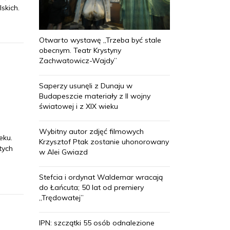
skich.
Otwarto wystawę „Trzeba być stale
obecnym. Teatr Krystyny
Zachwatowicz-Wajdy”
Saperzy usunęli z Dunaju w
Budapeszcie materiały z II wojny
światowej i z XIX wieku
Wybitny autor zdjęć filmowych
eku.
Krzysztof Ptak zostanie uhonorowany
tych
w Alei Gwiazd
Stefcia i ordynat Waldemar wracają
do Łańcuta; 50 lat od premiery
„Trędowatej”
IPN: szczątki 55 osób odnalezione