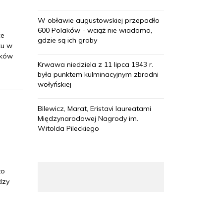
W obławie augustowskiej przepadło
600 Polaków - wciąż nie wiadomo,
ce
gdzie są ich groby
ku w
nków
Krwawa niedziela z 11 lipca 1943 r.
była punktem kulminacyjnym zbrodni
wołyńskiej
Bilewicz, Marat, Eristavi laureatami
Międzynarodowej Nagrody im.
Witolda Pileckiego
to
dzy