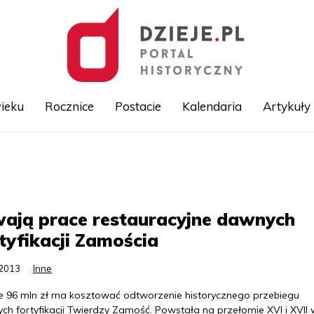
ieku
Rocznice
Postacie
Kalendaria
Artykuły
Przejdź
do
treści
ają prace restauracyjne dawnych
tyfikacji Zamościa
.2013
Inne
e 96 mln zł ma kosztować odtworzenie historycznego przebiegu
h fortyfikacji Twierdzy Zamość. Powstała na przełomie XVI i XVII w