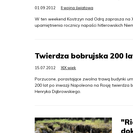
01.09.2012
II wojna światowa
W ten weekend Kostrzyn nad Odrą zaprasza na XI
upamiętnienia rocznicy napaści hitlerowskich Nie
Twierdza bobrujska 200 la
15.07.2012
XIX wiek
Porzucone, porastające zwolna trawą budynki umoc
200 lat po inwazji Napoleona na Rosję twierdza 
Henryka Dąbrowskiego.
"Ri
do