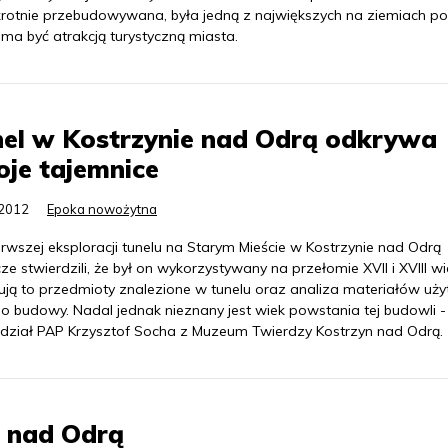
krotnie przebudowywana, była jedną z największych na ziemiach pol
ma być atrakcją turystyczną miasta.
el w Kostrzynie nad Odrą odkrywa
je tajemnice
.2012
Epoka nowożytna
rwszej eksploracji tunelu na Starym Mieście w Kostrzynie nad Odrą
e stwierdzili, że był on wykorzystywany na przełomie XVII i XVIII wi
ują to przedmioty znalezione w tunelu oraz analiza materiałów uży
go budowy. Nadal jednak nieznany jest wiek powstania tej budowli -
dział PAP Krzysztof Socha z Muzeum Twierdzy Kostrzyn nad Odrą.
e nad Odrą