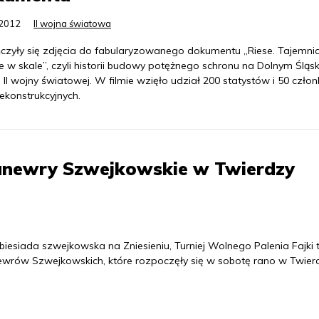
.2012
II wojna światowa
czyły się zdjęcia do fabularyzowanego dokumentu „Riese. Tajemni
e w skale”, czyli historii budowy potężnego schronu na Dolnym Śląs
 II wojny światowej. W filmie wzięło udział 200 statystów i 50 czło
ekonstrukcyjnych.
Manewry Szwejkowskie w Twierdzy
iesiada szwejkowska na Zniesieniu, Turniej Wolnego Palenia Fajki 
anewrów Szwejkowskich, które rozpoczęły się w sobotę rano w Twier