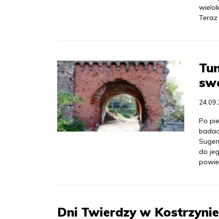
wielo
Teraz 
Tun
swo
24.09
Po pie
badacz
Suger
do je
powie
Dni Twierdzy w Kostrzyni