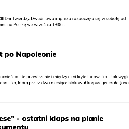
II Dni Twierdzy. Dwudniowa impreza rozpoczęła się w sobotę od
miec na Polskę we wrześniu 1939 r.
t po Napoleonie
nień, puste przestrzenie i między nimi kryte lodowisko - tak wygl
bobrujska, którą przez dwa miesiące blokował korpus generała Jana
ese" - ostatni klaps na planie
kumentu