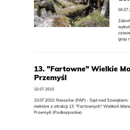
06.07
Zakoń
wykut
czasie
grup r
13. "Fartowne" Wielkie 
Przemyśl
10.07.2010
10.07.2010. Rzeszów (PAP) - Sąd nad Szwejkiem, b
niektóre z atrakcji 13. "Fartownych" Wielkich M
Przemyśl (Podkarpackie).