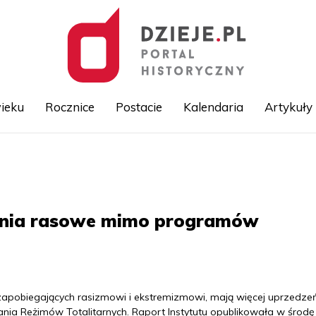
ieku
Rocznice
Postacie
Kalendaria
Artykuły
Przejdź
do
treści
zenia rasowe mimo programów
 zapobiegających rasizmowi i ekstremizmowi, mają więcej uprzedze
adania Reżimów Totalitarnych. Raport Instytutu opublikowała w środę