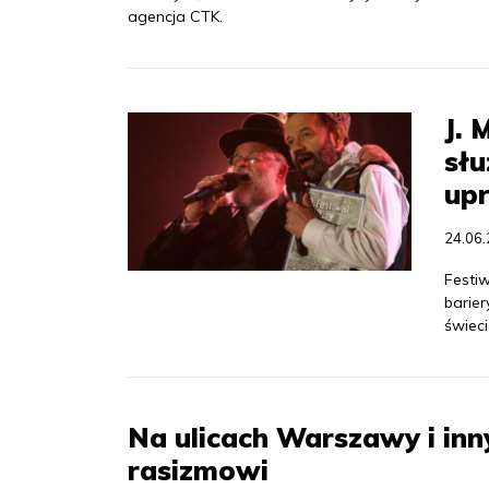
agencja CTK.
J. 
słu
up
24.06
Festiw
barie
świeci
Na ulicach Warszawy i in
rasizmowi