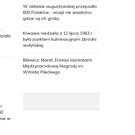
W obławie augustowskiej przepadło
600 Polaków - wciąż nie wiadomo,
gdzie są ich groby
 -
Krwawa niedziela z 11 lipca 1943 r.
ziała
była punktem kulminacyjnym zbrodni
wołyńskiej
Bilewicz, Marat, Eristavi laureatami
Międzynarodowej Nagrody im.
Witolda Pileckiego
c.
0.
zmie w