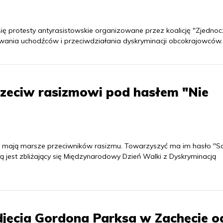
 się protesty antyrasistowskie organizowane przez koalicję "Zjednoc
wania uchodźców i przeciwdziałania dyskryminacji obcokrajowców.
zeciw rasizmowi pod hasłem "Nie
 mają marsze przeciwników rasizmu. Towarzyszyć ma im hasło "So
ją jest zbliżający się Międzynarodowy Dzień Walki z Dyskryminacją
djęcia Gordona Parksa w Zachęcie o