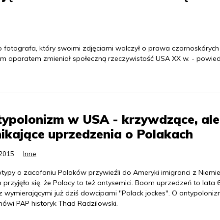
otografa, który swoimi zdjęciami walczył o prawa czarnoskórych
im aparatem zmieniał społeczną rzeczywistość USA XX w. - powied
ypolonizm w USA - krzywdzące, ale
ikające uprzedzenia o Polakach
.2015
Inne
otypy o zacofaniu Polaków przywieźli do Ameryki imigranci z Niemie
przyjęło się, że Polacy to też antysemici. Boom uprzedzeń to lata 6
z wymierającymi już dziś dowcipami "Polack jockes". O antypoloni
ówi PAP historyk Thad Radzilowski.