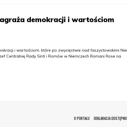
zagraża demokracji i wartościom
racji i wartościom, które po zwycięstwie nad faszystowskimi Ni
zef Centralnej Rady Sinti i Romów w Niemczech Romani Rose na
Menu Footer
O PORTALU
DEKLARACJA DOSTĘPNO