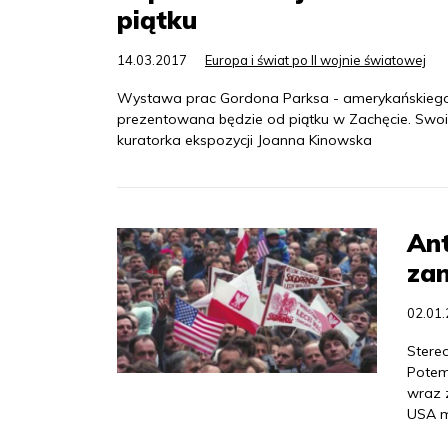
piątku
14.03.2017
Europa i świat po II wojnie światowej
Wystawa prac Gordona Parksa - amerykańskiego f
prezentowana będzie od piątku w Zachęcie. Swo
kuratorka ekspozycji Joanna Kinowska
Ant
zan
02.01
Stere
Potem 
wraz 
USA m