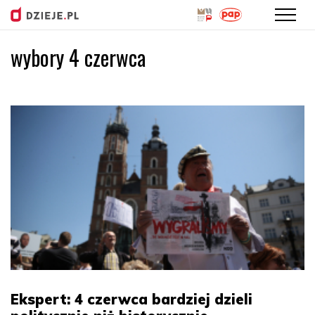
wybory 4 czerwca
Przejdź
do
treści
Ekspert: 4 czerwca bardziej dzieli