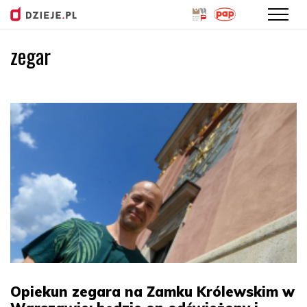
zegar
Przejdź
do
treści
Opiekun zegara na Zamku Królewskim w