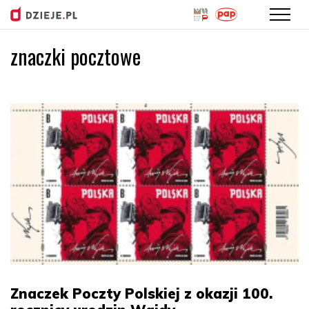
znaczki pocztowe
Przejdź
do
treści
Znaczek Poczty Polskiej z okazji 100.