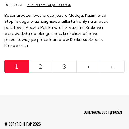
09.01.2023
Kultura i sztuka po 1989 roku
Bożonarodzeniowe prace Józefa Madeja, Kazimierza
Stopińskiego oraz Zbigniewa Gillerta trafiły na znaczki
pocztowe. Poczta Polska wraz z Muzeum Krakowa
wprowadziła do obiegu znaczki okolicznościowe
przedstawiające prace laureatów Konkursu Szopek
Krakowskich.
Pagination
››
Ostat
1
2
3
›
»
Menu Footer
DEKLARACJA DOSTĘPNOŚCI
© COPYRIGHT PAP 2026