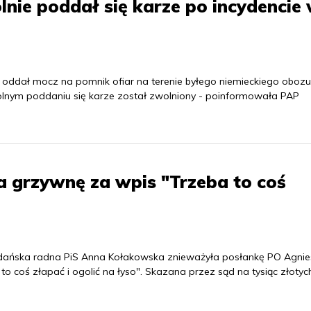
nie poddał się karze po incydencie
 oddał mocz na pomnik ofiar na terenie byłego niemieckiego obozu
wolnym poddaniu się karze został zwolniony - poinformowała PAP
 grzywnę za wpis "Trzeba to coś
dańska radna PiS Anna Kołakowska znieważyła posłankę PO Agnie
o coś złapać i ogolić na łyso". Skazana przez sąd na tysiąc złotyc