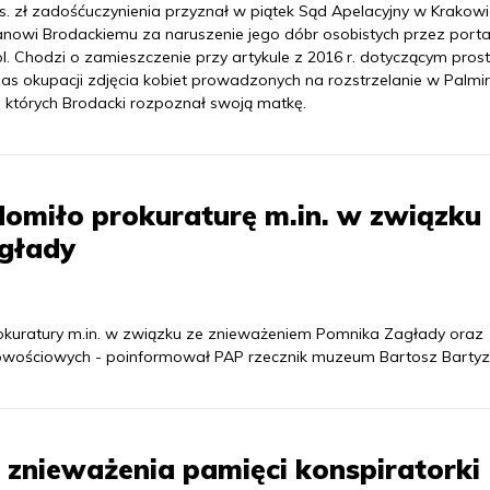
ys. zł zadośćuczynienia przyznał w piątek Sąd Apelacyjny w Krakow
ianowi Brodackiemu za naruszenie jego dóbr osobistych przez porta
l. Chodzi o zamieszczenie przy artykule z 2016 r. dotyczącym prosty
as okupacji zdjęcia kobiet prowadzonych na rozstrzelanie w Palmir
 których Brodacki rozpoznał swoją matkę.
miło prokuraturę m.in. w związku 
głady
kuratury m.in. w związku ze znieważeniem Pomnika Zagłady oraz
dowościowych - poinformował PAP rzecznik muzeum Bartosz Bartyze
 znieważenia pamięci konspiratorki