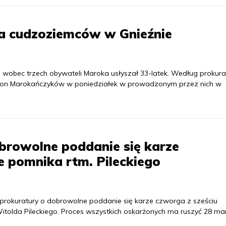
na cudzoziemców w Gnieźnie
 wobec trzech obywateli Maroka usłyszał 33-latek. Według prokurat
ł on Marokańczyków w poniedziałek w prowadzonym przez nich w
browolne poddanie się karze
e pomnika rtm. Pileckiego
 prokuratury o dobrowolne poddanie się karze czworga z sześciu
tolda Pileckiego. Proces wszystkich oskarżonych ma ruszyć 28 ma