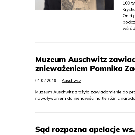
100 t
Kryst
Onet.p
podcz
wśród
Muzeum Auschwitz zawiado
znieważeniem Pomnika Za
01.02.2019
Auschwitz
Muzeum Auschwitz złożyło zawiadomienie do pro
nawoływaniem do nienawiści na tle różnic naro
Sąd rozpozna apelacje ws.