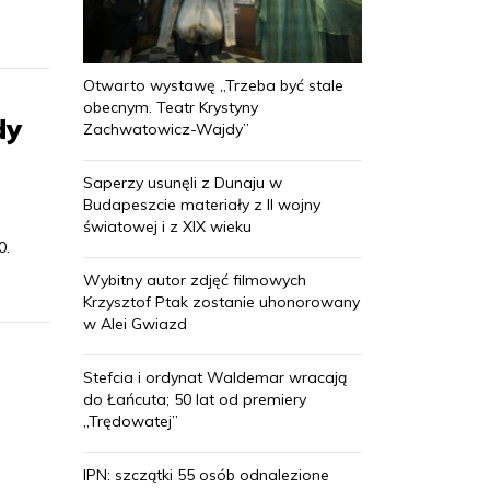
Otwarto wystawę „Trzeba być stale
obecnym. Teatr Krystyny
dy
Zachwatowicz-Wajdy”
Saperzy usunęli z Dunaju w
Budapeszcie materiały z II wojny
światowej i z XIX wieku
0.
Wybitny autor zdjęć filmowych
Krzysztof Ptak zostanie uhonorowany
w Alei Gwiazd
Stefcia i ordynat Waldemar wracają
do Łańcuta; 50 lat od premiery
„Trędowatej”
IPN: szczątki 55 osób odnalezione