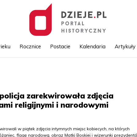
ieku
Rocznice
Postacie
Kalendaria
Artykuły
Przejdź
do
treści
policja zarekwirowała zdjęcia
ami religijnymi i narodowymi
irowali w piątek zdjęcia intymnych miejsc kobiecych, na których
różaniec, flagę narodową, obraz Matki Boskiej i wizerunki prezydent