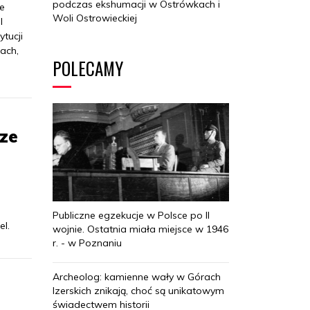
podczas ekshumacji w Ostrówkach i
ie
Woli Ostrowieckiej
l
tucji
ach,
POLECAMY
ze
Publiczne egzekucje w Polsce po II
l.
wojnie. Ostatnia miała miejsce w 1946
r. - w Poznaniu
Archeolog: kamienne wały w Górach
Izerskich znikają, choć są unikatowym
świadectwem historii