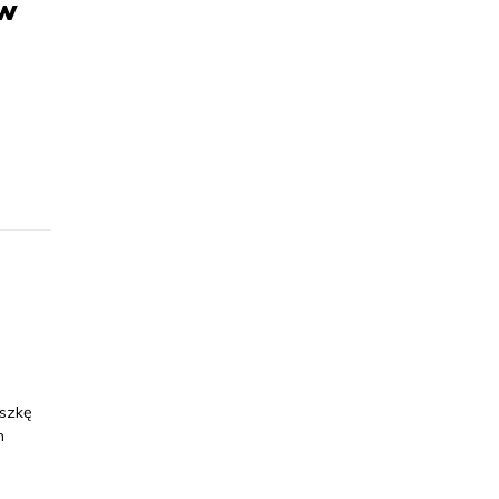
 w
szkę
h