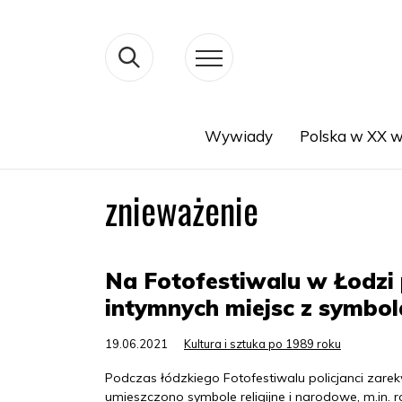
Wywiady
Polska w XX w
Search
znieważenie
Na Fotofestiwalu w Łodzi 
intymnych miejsc z symbol
19.06.2021
Kultura i sztuka po 1989 roku
Podczas łódzkiego Fotofestiwalu policjanci zarekw
umieszczono symbole religijne i narodowe, m.in. 