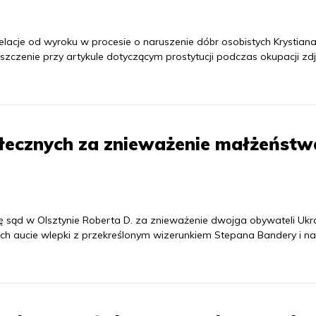
acje od wyroku w procesie o naruszenie dóbr osobistych Krystian
szczenie przy artykule dotyczącym prostytucji podczas okupacji zdj
ołecznych za znieważenie małżeństw
ę sąd w Olsztynie Roberta D. za znieważenie dwojga obywateli Ukr
ich aucie wlepki z przekreślonym wizerunkiem Stepana Bandery i n