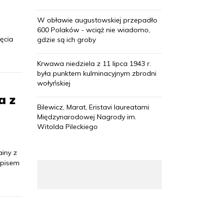
W obławie augustowskiej przepadło
a
600 Polaków - wciąż nie wiadomo,
ęcia
gdzie są ich groby
Krwawa niedziela z 11 lipca 1943 r.
była punktem kulminacyjnym zbrodni
wołyńskiej
a z
Bilewicz, Marat, Eristavi laureatami
Międzynarodowej Nagrody im.
Witolda Pileckiego
ainy z
apisem