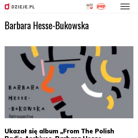
Barbara Hesse-Bukowska
Przejdź
do
treści
Ukazał się album „From The Polish