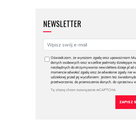
NEWSLETTER
Oświadczam, że wyrażam zgodę oraz upoważniam Muzeu
danych osobowych oraz wszelkie podmioty działające na
niezbędnych do otrzymywania newslettera dzieje.pl od
momencie odwołać zgodę oraz że odwołanie zgody nie 
udzielonej przed jej wycofaniem. Jestem też świadomy/a
przetwarzania, do przenoszenia danych, do sprzeciwu 