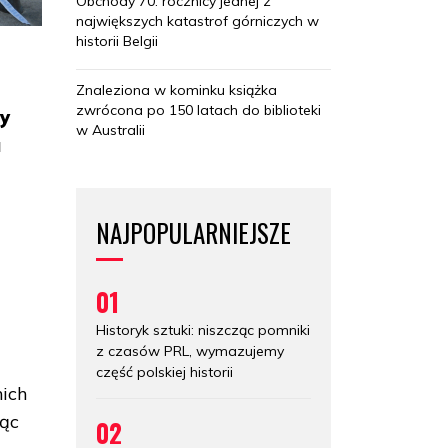
Obchody 70. rocznicy jednej z
największych katastrof górniczych w
historii Belgii
Znaleziona w kominku książka
zwrócona po 150 latach do biblioteki
zy
w Australii
u
NAJPOPULARNIEJSZE
01
Historyk sztuki: niszcząc pomniki
z czasów PRL, wymazujemy
część polskiej historii
nich
ząc
02