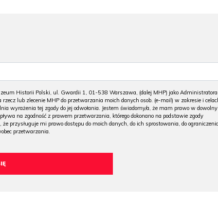
m Historii Polski, ul. Gwardii 1, 01-538 Warszawa, (dalej MHP) jako Administratora
 rzecz lub zlecenie MHP do przetwarzania moich danych osob. (e-mail) w zakresie i celac
 dnia wyrażenia tej zgody do jej odwołania. Jestem świadomy/a, że mam prawo w dowoln
wpływa na zgodność z prawem przetwarzania, którego dokonano na podstawie zgody
, że przysługuje mi prawo dostępu do moich danych, do ich sprostowania, do ograniczeni
wobec przetwarzania.