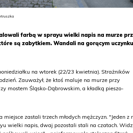
etruszka
lowali farbą w sprayu wielki napis na murze pr
które są zabytkiem. Wandali na gorącym uczynk
poniedziałku na wtorek (22/23 kwietnia). Strażników
odzień. Zauważył, że ktoś maluje na murze przy
zy mostem Śląsko-Dąbrowskim, a kładką pieszo-
na miejsce zastali trzech młodych mężczyzn. "Jeden z 
 wielki napis, dwaj pozostali stali na czatach. Wid