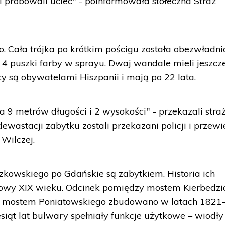
ni próbowali uciec" - poinformowała stołeczna Straż
o. Cała trójka po krótkim pościgu została obezwładni
 4 puszki farby w sprayu. Dwaj wandale mieli jeszcz
y są obywatelami Hiszpanii i mają po 22 lata.
 9 metrów długości i 2 wysokości" - przekazali straż
ewastacji zabytku zostali przekazani policji i przewi
Wilczej.
kowskiego po Gdańskie są zabytkiem. Historia ich
łowy XIX wieku. Odcinek pomiędzy mostem Kierbedzi
 a mostem Poniatowskiego zbudowano w latach 1821
siąt lat bulwary spełniały funkcje użytkowe – wiodły