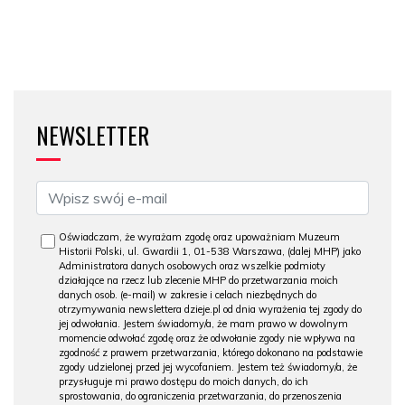
NEWSLETTER
Oświadczam, że wyrażam zgodę oraz upoważniam Muzeum
Historii Polski, ul. Gwardii 1, 01-538 Warszawa, (dalej MHP) jako
Administratora danych osobowych oraz wszelkie podmioty
działające na rzecz lub zlecenie MHP do przetwarzania moich
danych osob. (e-mail) w zakresie i celach niezbędnych do
otrzymywania newslettera dzieje.pl od dnia wyrażenia tej zgody do
jej odwołania. Jestem świadomy/a, że mam prawo w dowolnym
momencie odwołać zgodę oraz że odwołanie zgody nie wpływa na
zgodność z prawem przetwarzania, którego dokonano na podstawie
zgody udzielonej przed jej wycofaniem. Jestem też świadomy/a, że
przysługuje mi prawo dostępu do moich danych, do ich
sprostowania, do ograniczenia przetwarzania, do przenoszenia