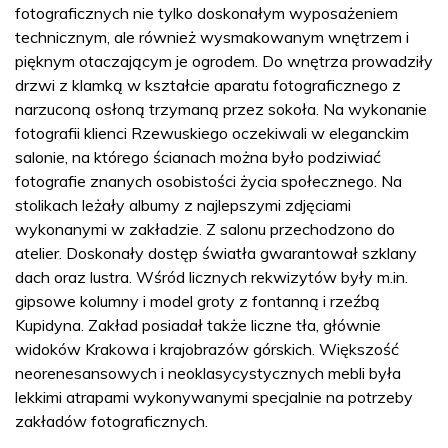
fotograficznych nie tylko doskonałym wyposażeniem
technicznym, ale również wysmakowanym wnętrzem i
pięknym otaczającym je ogrodem. Do wnętrza prowadziły
drzwi z klamką w kształcie aparatu fotograficznego z
narzuconą osłoną trzymaną przez sokoła. Na wykonanie
fotografii klienci Rzewuskiego oczekiwali w eleganckim
salonie, na którego ścianach można było podziwiać
fotografie znanych osobistości życia społecznego. Na
stolikach leżały albumy z najlepszymi zdjęciami
wykonanymi w zakładzie. Z salonu przechodzono do
atelier. Doskonały dostęp światła gwarantował szklany
dach oraz lustra. Wśród licznych rekwizytów były m.in.
gipsowe kolumny i model groty z fontanną i rzeźbą
Kupidyna. Zakład posiadał także liczne tła, głównie
widoków Krakowa i krajobrazów górskich. Większość
neorenesansowych i neoklasycystycznych mebli była
lekkimi atrapami wykonywanymi specjalnie na potrzeby
zakładów fotograficznych.