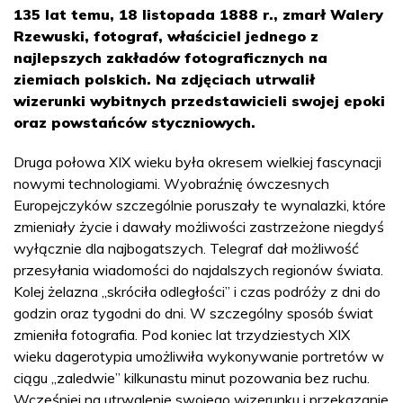
135 lat temu, 18 listopada 1888 r., zmarł Walery
Rzewuski, fotograf, właściciel jednego z
najlepszych zakładów fotograficznych na
ziemiach polskich. Na zdjęciach utrwalił
wizerunki wybitnych przedstawicieli swojej epoki
oraz powstańców styczniowych.
Druga połowa XIX wieku była okresem wielkiej fascynacji
nowymi technologiami. Wyobraźnię ówczesnych
Europejczyków szczególnie poruszały te wynalazki, które
zmieniały życie i dawały możliwości zastrzeżone niegdyś
wyłącznie dla najbogatszych. Telegraf dał możliwość
przesyłania wiadomości do najdalszych regionów świata.
Kolej żelazna „skróciła odległości” i czas podróży z dni do
godzin oraz tygodni do dni. W szczególny sposób świat
zmieniła fotografia. Pod koniec lat trzydziestych XIX
wieku dagerotypia umożliwiła wykonywanie portretów w
ciągu „zaledwie” kilkunastu minut pozowania bez ruchu.
Wcześniej na utrwalenie swojego wizerunku i przekazanie