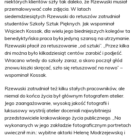
niektórych klientów szły tak daleko, że Rzewuski musiał
przemalowywać całe zdjęcia. W latach
siedemdziesiątych Rzewuski do retuszów zatrudniał
studentów Szkoły Sztuk Pięknych. Jak wspominał
Wojciech Kossak, dla wielu jego biedniejszych kolegów ta
benedyktyńska praca była jedyną szansą na utrzymanie.
Rzewuski płacił za retuszowanie „od sztuki”. „Przez kilka
dni można było kilkadziesiąt centów zarobić i podjeść.
Wracano wtedy do szkoły zaraz, a skoro począł głód
znowu kiszki skręcać, szło się retuszować na nowo” –
wspominał Kossak.
Rzewuski zatrudniał też kilku stałych pracowników, ale
niemal do końca życia był głównym fotografem atelier.
Jego zaangażowanie, wysoką jakość fotografii i
luksusowy wystrój atelier doceniali najwybitniejsi
przedstawiciele krakowskiego życia publicznego. „Na
wykonanych w jego zakładzie fotograficznym portretach
uwiecznił m.in.: wybitne aktorki Helenę Modrzejewską i