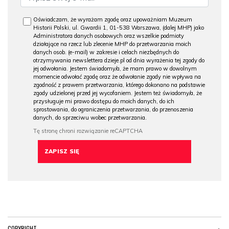
Oświadczam, że wyrażam zgodę oraz upoważniam Muzeum
Historii Polski, ul. Gwardii 1, 01-538 Warszawa, (dalej MHP) jako
Administratora danych osobowych oraz wszelkie podmioty
działające na rzecz lub zlecenie MHP do przetwarzania moich
danych osob. (e-mail) w zakresie i celach niezbędnych do
otrzymywania newslettera dzieje.pl od dnia wyrażenia tej zgody do
jej odwołania. Jestem świadomy/a, że mam prawo w dowolnym
momencie odwołać zgodę oraz że odwołanie zgody nie wpływa na
zgodność z prawem przetwarzania, którego dokonano na podstawie
zgody udzielonej przed jej wycofaniem. Jestem też świadomy/a, że
przysługuje mi prawo dostępu do moich danych, do ich
sprostowania, do ograniczenia przetwarzania, do przenoszenia
danych, do sprzeciwu wobec przetwarzania.
COPYRIGHT