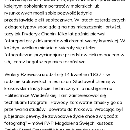
kolejnym pokoleniom portretów malarskich lub
rysunkowych mogli sobie pozwolić jedynie
przedstawiciele elit społecznych. W latach czterdziestych
z dagerotypów spoglądają na nas mieszczanie i artyści,
tacy jak Fryderyk Chopin. Kilka lat później pierwsi
fotoreporterzy dokumentowali dramat wojny krymskiej. W
każdym wielkim mieście otwierały się atelier
fotograficzne, przyciągające przedstawicieli rosnącego w
siłę, coraz bogatszego mieszczaństwa.
Walery Rzewuski urodził się 14 kwietnia 1837 r. w
rodzinie krakowskich mieszczan. Studiował chemię w
krakowskim Instytucie Technicznym, a następnie na
Politechnice Wiedeńskiej. Tam zainteresował się
technikami fotografii. „Powody zdrowotne zmusiły go do
przerwania studiów i powrotu do Krakowa. Wracając, był
już jednak pewny, że zawodowe życie chce związać z
fotografią” – mówi PAP Magdalena Święch, kustosz
Działu Starej Fotografii Muzeum Narodowego w