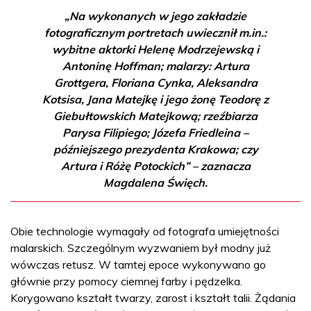
„Na wykonanych w jego zakładzie
fotograficznym portretach uwiecznił m.in.:
wybitne aktorki Helenę Modrzejewską i
Antoninę Hoffman; malarzy: Artura
Grottgera, Floriana Cynka, Aleksandra
Kotsisa, Jana Matejkę i jego żonę Teodorę z
Giebułtowskich Matejkową; rzeźbiarza
Parysa Filipiego; Józefa Friedleina –
późniejszego prezydenta Krakowa; czy
Artura i Różę Potockich” – zaznacza
Magdalena Święch.
Obie technologie wymagały od fotografa umiejętności
malarskich. Szczególnym wyzwaniem był modny już
wówczas retusz. W tamtej epoce wykonywano go
głównie przy pomocy ciemnej farby i pędzelka.
Korygowano kształt twarzy, zarost i kształt talii. Żądania