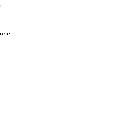
a
ozie
w