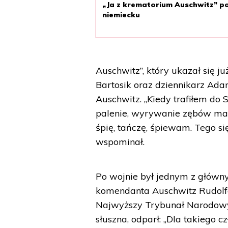
„Ja z krematorium Auschwitz” p
niemiecku
Auschwitz”, który ukazał się j
Bartosik oraz dziennikarz Adam
Auschwitz. „Kiedy trafiłem do 
palenie, wyrywanie zębów mam
śpię, tańczę, śpiewam. Tego s
wspominał.
Po wojnie był jednym z główn
komendanta Auschwitz Rudolfa
Najwyższy Trybunał Narodowy 
słuszna, odparł: „Dla takiego c