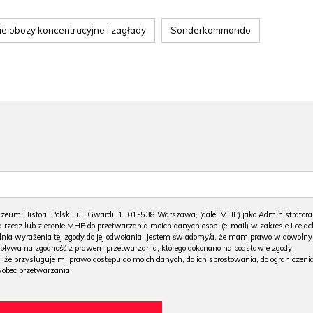
ie obozy koncentracyjne i zagłady
Sonderkommando
m Historii Polski, ul. Gwardii 1, 01-538 Warszawa, (dalej MHP) jako Administratora
 rzecz lub zlecenie MHP do przetwarzania moich danych osob. (e-mail) w zakresie i celac
 dnia wyrażenia tej zgody do jej odwołania. Jestem świadomy/a, że mam prawo w dowoln
wpływa na zgodność z prawem przetwarzania, którego dokonano na podstawie zgody
, że przysługuje mi prawo dostępu do moich danych, do ich sprostowania, do ograniczeni
wobec przetwarzania.