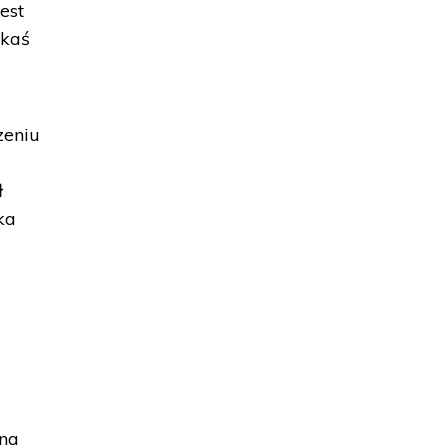
est
akaś
zeniu
ł
ka
 na