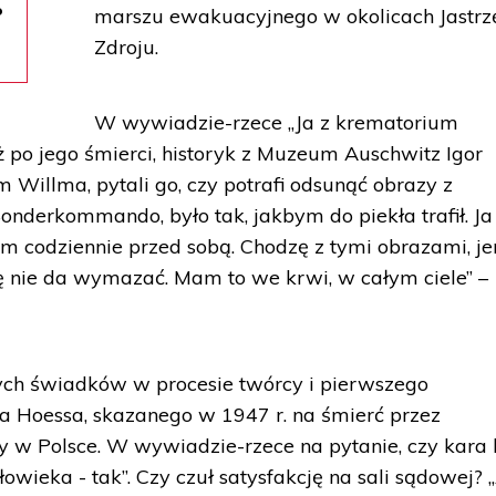
o
marszu ewakuacyjnego w okolicach Jastrz
Zdroju.
W wywiadzie-rzece „Ja z krematorium
uż po jego śmierci, historyk z Muzeum Auschwitz Igor
 Willma, pytali go, czy potrafi odsunąć obrazy z
Sonderkommando, było tak, jakbym do piekła trafił. Ja
 codziennie przed sobą. Chodzę z tymi obrazami, je
ię nie da wymazać. Mam to we krwi, w całym ciele” –
ych świadków w procesie twórcy i pierwszego
 Hoessa, skazanego w 1947 r. na śmierć przez
w Polsce. W wywiadzie-rzece na pytanie, czy kara 
złowieka - tak”. Czy czuł satysfakcję na sali sądowej? 