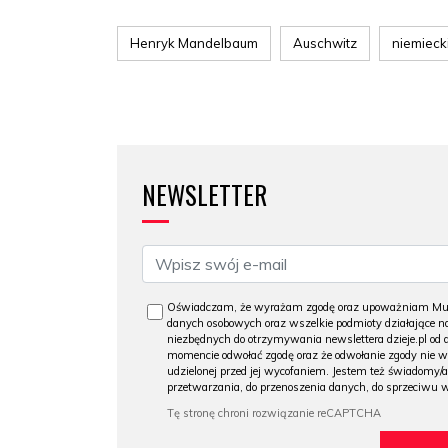
Henryk Mandelbaum
Auschwitz
niemieck
NEWSLETTER
Oświadczam, że wyrażam zgodę oraz upoważniam Muzeu
danych osobowych oraz wszelkie podmioty działające na
niezbędnych do otrzymywania newslettera dzieje.pl od
momencie odwołać zgodę oraz że odwołanie zgody nie 
udzielonej przed jej wycofaniem. Jestem też świadomy/a
przetwarzania, do przenoszenia danych, do sprzeciwu 