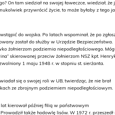
go? On tam siedział na swojej ławeczce, wiedział, że j
ukolwiek przywrócić życie, to może byłaby z tego j
stąpić do wojska. Po latach wspominał, że po zgłos
erowany został do służby w Urzędzie Bezpieczeństwa.
iwko żołnierzom podziemia niepodległościowego. Móg
awina” skierowanej przeciw żołnierzom NSZ kpt. Henry
zwolniony 1 maju 1948 r. w stopniu st. sierżanta.
adał się o swojej roli w UB, twierdząc, że nie brał
lkach ze zbrojnym podziemiem niepodległościowym.
at kierował później filią w państwowym
Prowadził także hodowlę lisów. W 1972 r. przeszedł