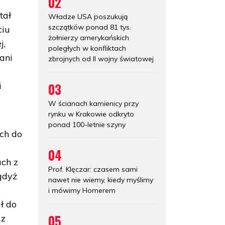
02
tał
Władze USA poszukują
szczątków ponad 81 tys.
ciu
żołnierzy amerykańskich
j,
poległych w konfliktach
ani
zbrojnych od II wojny światowej
03
i
W ścianach kamienicy przy
rynku w Krakowie odkryto
ponad 100-letnie szyny
ch do
04
ch z
Prof. Klęczar: czasem sami
gdyż
nawet nie wiemy, kiedy myślimy
i mówimy Homerem
ł do
05
 z