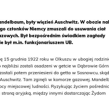
andelbaum, były więzień Auschwitz. W obozie na
o członków Niemcy zmuszali do usuwania ciał
zowych. Był bezpośrednim świadkiem zagłady
e był m.in. funkcjonariuszem UB.
ę 15 grudnia 1922 roku w Olkuszu w ubogiej rodzini
 najbliżsi zostali osadzeni w getcie w Dąbrowie Górni
zostali potem przeniesieni do getta w Sosnowcu, ską
 Auschwitz. Tam zginęli w komorze gazowej. Mande
ocy miejscowej ludności. Ryzykując życiem pośrednic
 stroną aryjską, między innymi dostarczając Żydom