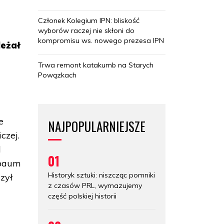
Członek Kolegium IPN: bliskość
wyborów raczej nie skłoni do
kompromisu ws. nowego prezesa IPN
leżał
Trwa remont katakumb na Starych
Powązkach
e
NAJPOPULARNIEJSZE
czej.
d
01
lbaum
Historyk sztuki: niszcząc pomniki
zył
z czasów PRL, wymazujemy
część polskiej historii