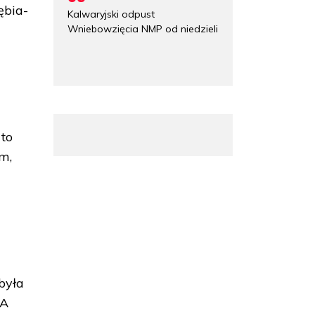
ębia-
Kalwaryjski odpust
Wniebowzięcia NMP od niedzieli
 to
m,
była
„A