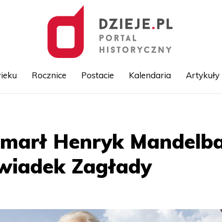
ieku
Rocznice
Postacie
Kalendaria
Artykuły
Przejdź
do
treści
zmarł Henryk Mandelb
świadek Zagłady