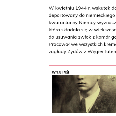
W kwietniu 1944 r. wskutek do
deportowany do niemieckiego 
kwarantanny Niemcy wyznaczyl
która składała się w większoś
do usuwania zwłok z komór ga
Pracował we wszystkich krema
zagłady Żydów z Węgier latem
CZYTAJ TAKŻE