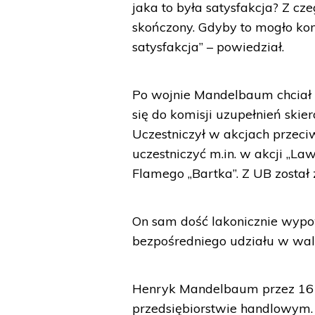
jaka to była satysfakcja? Z cze
skończony. Gdyby to mogło kom
satysfakcja” – powiedział.
Po wojnie Mandelbaum chciał w
się do komisji uzupełnień ski
Uczestniczył w akcjach przec
uczestniczyć m.in. w akcji „L
Flamego „Bartka”. Z UB został 
On sam dość lakonicznie wypowi
bezpośredniego udziału w wa
Henryk Mandelbaum przez 16 l
przedsiębiorstwie handlowym. 