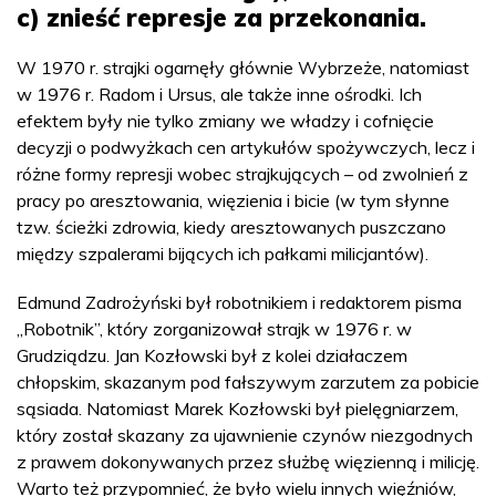
c) znieść represje za przekonania.
W 1970 r. strajki ogarnęły głównie Wybrzeże, natomiast
w 1976 r. Radom i Ursus, ale także inne ośrodki. Ich
efektem były nie tylko zmiany we władzy i cofnięcie
decyzji o podwyżkach cen artykułów spożywczych, lecz i
różne formy represji wobec strajkujących – od zwolnień z
pracy po aresztowania, więzienia i bicie (w tym słynne
tzw. ścieżki zdrowia, kiedy aresztowanych puszczano
między szpalerami bijących ich pałkami milicjantów).
Edmund Zadrożyński był robotnikiem i redaktorem pisma
„Robotnik”, który zorganizował strajk w 1976 r. w
Grudziądzu. Jan Kozłowski był z kolei działaczem
chłopskim, skazanym pod fałszywym zarzutem za pobicie
sąsiada. Natomiast Marek Kozłowski był pielęgniarzem,
który został skazany za ujawnienie czynów niezgodnych
z prawem dokonywanych przez służbę więzienną i milicję.
Warto też przypomnieć, że było wielu innych więźniów,