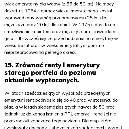
wiek emerytalny dla wdów (z 55 do 50 lat). Na mocy
dekretu z 1954 r. oprócz wieku emerytalnego został
wprowadzony wymóg przepracowania 25 lat dla
mężczyzn oraz 20 lat dla kobiet. W 1975 r. doszło do
umożliwienia kobietom oraz mężczyznom – inwalidom
grup I i II –wcześniejsze przechodzenie na emeryturę w
wieku 55 lat oraz w wieku emerytalnym pomimo
nieprzepracowania pełnego okresu.
15. Zrównać renty i emerytury
starego portfela do poziomu
aktualnie wypłacanych.
W latach sześćdziesiątych wysokość przeciętnych
emerytur i rent podniosła się do 40 proc. w stosunku do
płac, a w latach siedemdziesiątych nawet do 50 proc.
Jednak już do końca istnienia PRL emeryci i renciści nie
przekroczyli znacząco tego poziomu. Dla grup, które
uzyskiwały dochody z ubezpieczeń społecznych, wzrost