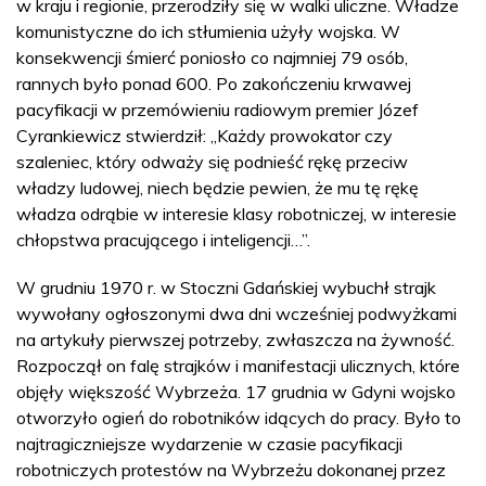
w kraju i regionie, przerodziły się w walki uliczne. Władze
komunistyczne do ich stłumienia użyły wojska. W
konsekwencji śmierć poniosło co najmniej 79 osób,
rannych było ponad 600. Po zakończeniu krwawej
pacyfikacji w przemówieniu radiowym premier Józef
Cyrankiewicz stwierdził: „Każdy prowokator czy
szaleniec, który odważy się podnieść rękę przeciw
władzy ludowej, niech będzie pewien, że mu tę rękę
władza odrąbie w interesie klasy robotniczej, w interesie
chłopstwa pracującego i inteligencji…”.
W grudniu 1970 r. w Stoczni Gdańskiej wybuchł strajk
wywołany ogłoszonymi dwa dni wcześniej podwyżkami
na artykuły pierwszej potrzeby, zwłaszcza na żywność.
Rozpoczął on falę strajków i manifestacji ulicznych, które
objęły większość Wybrzeża. 17 grudnia w Gdyni wojsko
otworzyło ogień do robotników idących do pracy. Było to
najtragiczniejsze wydarzenie w czasie pacyfikacji
robotniczych protestów na Wybrzeżu dokonanej przez