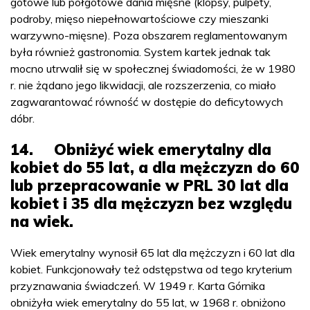
gotowe lub półgotowe dania mięsne (klopsy, pulpety,
podroby, mięso niepełnowartościowe czy mieszanki
warzywno-mięsne). Poza obszarem reglamentowanym
była również gastronomia. System kartek jednak tak
mocno utrwalił się w społecznej świadomości, że w 1980
r. nie żądano jego likwidacji, ale rozszerzenia, co miało
zagwarantować równość w dostępie do deficytowych
dóbr.
14. Obniżyć wiek emerytalny dla
kobiet do 55 lat, a dla mężczyzn do 60
lub przepracowanie w PRL 30 lat dla
kobiet i 35 dla mężczyzn bez względu
na wiek.
Wiek emerytalny wynosił 65 lat dla mężczyzn i 60 lat dla
kobiet. Funkcjonowały też odstępstwa od tego kryterium
przyznawania świadczeń. W 1949 r. Karta Górnika
obniżyła wiek emerytalny do 55 lat, w 1968 r. obniżono