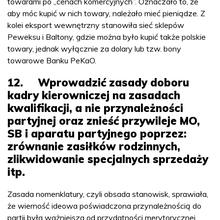
towarami po „cenach komercyjnych”. Oznaczało to, że
aby móc kupić w nich towary, należało mieć pieniądze. Z
kolei eksport wewnętrzny stanowiła sieć sklepów
Peweksu i Baltony, gdzie można było kupić także polskie
towary, jednak wyłącznie za dolary lub tzw. bony
towarowe Banku PeKaO.
12. Wprowadzić zasady doboru
kadry kierowniczej na zasadach
kwalifikacji, a nie przynależności
partyjnej oraz znieść przywileje MO,
SB i aparatu partyjnego poprzez:
zrównanie zasiłków rodzinnych,
zlikwidowanie specjalnych sprzedaży
itp.
Zasada nomenklatury, czyli obsada stanowisk, sprawiała,
że wierność ideowa poświadczona przynależnością do
partii była ważniejsza od przydatności merytorycznej.