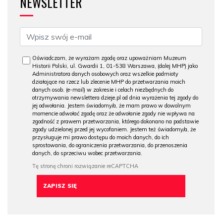
NEWSLETTER
Oświadczam, że wyrażam zgodę oraz upoważniam Muzeum
Historii Polski, ul. Gwardii 1, 01-538 Warszawa, (dalej MHP) jako
Administratora danych osobowych oraz wszelkie podmioty
działające na rzecz lub zlecenie MHP do przetwarzania moich
danych osob. (e-mail) w zakresie i celach niezbędnych do
otrzymywania newslettera dzieje.pl od dnia wyrażenia tej zgody do
jej odwołania. Jestem świadomy/a, że mam prawo w dowolnym
momencie odwołać zgodę oraz że odwołanie zgody nie wpływa na
zgodność z prawem przetwarzania, którego dokonano na podstawie
zgody udzielonej przed jej wycofaniem. Jestem też świadomy/a, że
przysługuje mi prawo dostępu do moich danych, do ich
sprostowania, do ograniczenia przetwarzania, do przenoszenia
danych, do sprzeciwu wobec przetwarzania.