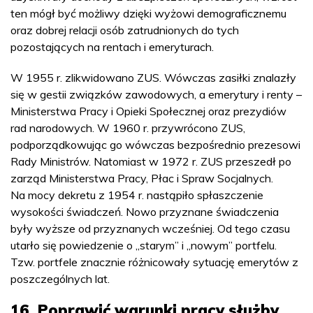
ten mógł być możliwy dzięki wyżowi demograficznemu
oraz dobrej relacji osób zatrudnionych do tych
pozostających na rentach i emeryturach.
W 1955 r. zlikwidowano ZUS. Wówczas zasiłki znalazły
się w gestii związków zawodowych, a emerytury i renty –
Ministerstwa Pracy i Opieki Społecznej oraz prezydiów
rad narodowych. W 1960 r. przywrócono ZUS,
podporządkowując go wówczas bezpośrednio prezesowi
Rady Ministrów. Natomiast w 1972 r. ZUS przeszedł po
zarząd Ministerstwa Pracy, Płac i Spraw Socjalnych.
Na mocy dekretu z 1954 r. nastąpiło spłaszczenie
wysokości świadczeń. Nowo przyznane świadczenia
były wyższe od przyznanych wcześniej. Od tego czasu
utarło się powiedzenie o „starym” i „nowym” portfelu.
Tzw. portfele znacznie różnicowały sytuację emerytów z
poszczególnych lat.
16. Poprawić warunki pracy służby