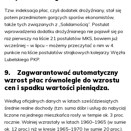
Tzw. indeksacja płac, czyli dodatek drożyźniany, stał się
potem przedmiotem gorących sporów ekonomistów,
także tych związanych z „Solidarnością”. Postulat
wprowadzenia dodatku drożyźnianego nie pojawił się po
raz pierwszy na liście 21 postulatów MKS, bowiem już
wcześniej – w lipcu – możemy przeczytać o nim w 4.
punkcie na liście postulatów strajkowych kolejarzy Węzła
Lubelskiego PKP.
9. Zagwarantować automatyczny
wzrost płac równolegle do wzrostu
cen i spadku wartości pieniądza.
Według oficjalnych danych w latach sześćdziesiątych
średnie realne dochody (tzn. suma dóbr i usług do nabycia)
liczone na jednego mieszkańca rosły w tempie ok. 3 proc.
rocznie. Wolniej wzrastały w latach 1960–1965 (w sumie
ok. 12 proc.) niż w kresie 1965–1970 (w sumie 20 proc.).