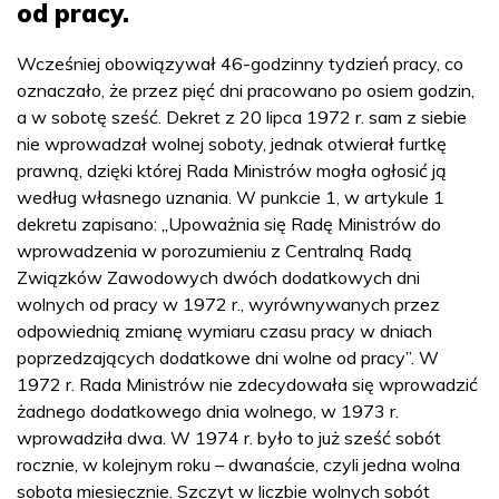
od pracy.
Wcześniej obowiązywał 46-godzinny tydzień pracy, co
oznaczało, że przez pięć dni pracowano po osiem godzin,
a w sobotę sześć. Dekret z 20 lipca 1972 r. sam z siebie
nie wprowadzał wolnej soboty, jednak otwierał furtkę
prawną, dzięki której Rada Ministrów mogła ogłosić ją
według własnego uznania. W punkcie 1, w artykule 1
dekretu zapisano: „Upoważnia się Radę Ministrów do
wprowadzenia w porozumieniu z Centralną Radą
Związków Zawodowych dwóch dodatkowych dni
wolnych od pracy w 1972 r., wyrównywanych przez
odpowiednią zmianę wymiaru czasu pracy w dniach
poprzedzających dodatkowe dni wolne od pracy”. W
1972 r. Rada Ministrów nie zdecydowała się wprowadzić
żadnego dodatkowego dnia wolnego, w 1973 r.
wprowadziła dwa. W 1974 r. było to już sześć sobót
rocznie, w kolejnym roku – dwanaście, czyli jedna wolna
sobota miesięcznie. Szczyt w liczbie wolnych sobót