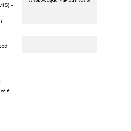
Wniebowzięcia NMP od niedzieli
MfS) -
i
rzed
i
iwie