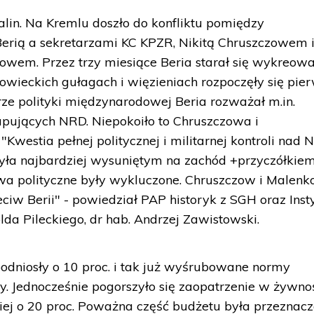
alin. Na Kremlu doszło do konfliktu pomiędzy
rią a sekretarzami KC KPZR, Nikitą Chruszczowem 
wem. Przez trzy miesiące Beria starał się wykreow
sowieckich gułagach i więzieniach rozpoczęły się pie
rze polityki międzynarodowej Beria rozważał m.in.
kupujących NRD. Niepokoiło to Chruszczowa i
westia pełnej politycznej i militarnej kontroli nad
była najbardziej wysuniętym na zachód +przyczółkie
wa polityczne były wykluczone. Chruszczow i Malen
ciw Berii" - powiedział PAP historyk z SGH oraz Inst
lda Pileckiego, dr hab. Andrzej Zawistowski.
dniosły o 10 proc. i tak już wyśrubowane normy
. Jednocześnie pogorszyło się zaopatrzenie w żywnoś
iej o 20 proc. Poważna część budżetu była przeznac