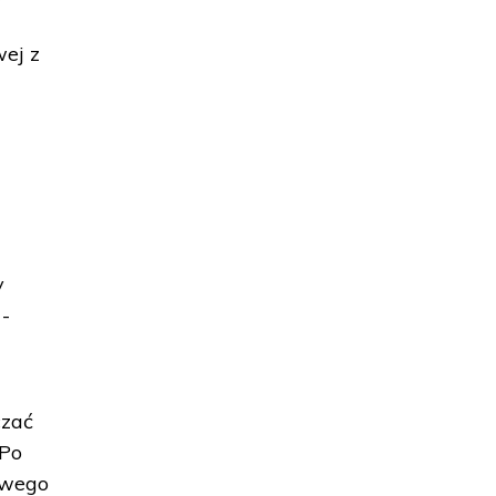
ej z
i
y
-
czać
"Po
owego