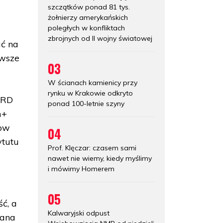
szczątków ponad 81 tys.
żołnierzy amerykańskich
poległych w konfliktach
i
zbrojnych od II wojny światowej
ać na
rwsze
03
W ścianach kamienicy przy
rynku w Krakowie odkryto
 NRD
ponad 100-letnie szyny
m+
kow
04
ytutu
Prof. Klęczar: czasem sami
nawet nie wiemy, kiedy myślimy
i mówimy Homerem
05
ć, a
Kalwaryjski odpust
zana