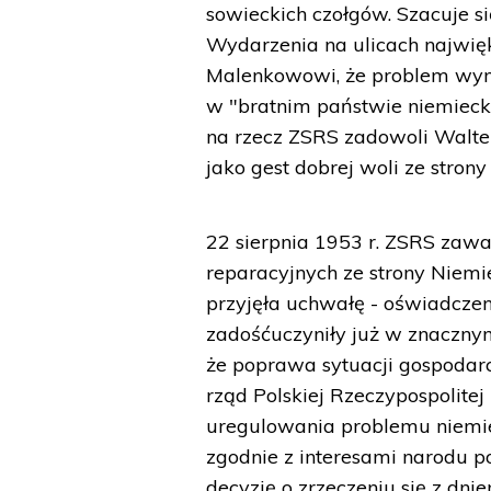
sowieckich czołgów. Szacuje się
Wydarzenia na ulicach najwi
Malenkowowi, że problem wyma
w "bratnim państwie niemiecki
na rzecz ZSRS zadowoli Walte
jako gest dobrej woli ze stron
22 sierpnia 1953 r. ZSRS zaw
reparacyjnych ze strony Niemie
przyjęła uchwałę - oświadcze
zadośćuczyniły już w znaczny
że poprawa sytuacji gospodarc
rząd Polskiej Rzeczypospolite
uregulowania problemu niemi
zgodnie z interesami narodu p
decyzję o zrzeczeniu się z dni