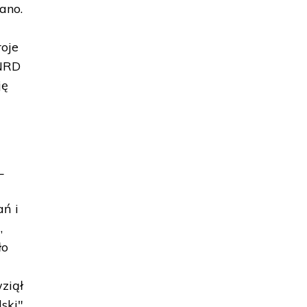
ano.
roje
 NRD
ję
L
ń i
,
ło
z
ziął
lski"