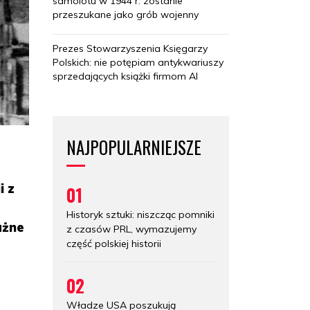
samolotu w 1944 r. zostanie
przeszukane jako grób wojenny
Prezes Stowarzyszenia Księgarzy
Polskich: nie potępiam antykwariuszy
sprzedających książki firmom AI
NAJPOPULARNIEJSZE
i z
01
Historyk sztuki: niszcząc pomniki
ażne
z czasów PRL, wymazujemy
część polskiej historii
02
Władze USA poszukują