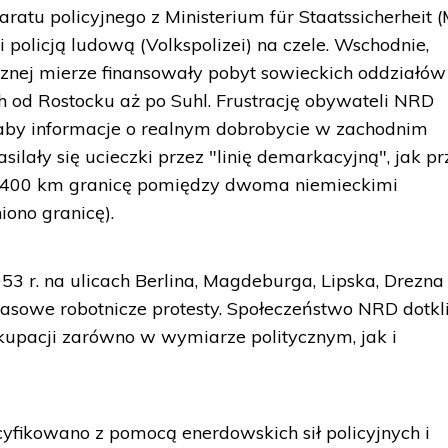
atu policyjnego z Ministerium für Staatssicherheit (
i policją ludową (Volkspolizei) na czele. Wschodnie,
nej mierze finansowały pobyt sowieckich oddziałów 
ch od Rostocku aż po Suhl. Frustrację obywateli NRD
aby informacje o realnym dobrobycie w zachodnim
ilały się ucieczki przez "linię demarkacyjną", jak p
 1400 km granicę pomiędzy dwoma niemieckimi
iono granicę).
3 r. na ulicach Berlina, Magdeburga, Lipska, Drezna 
sowe robotnicze protesty. Społeczeństwo NRD dotkl
kupacji zarówno w wymiarze politycznym, jak i
ikowano z pomocą enerdowskich sił policyjnych i