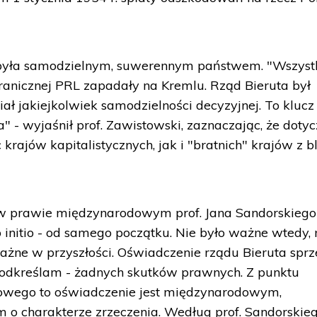
e była samodzielnym, suwerennym państwem. "Wszyst
granicznej PRL zapadały na Kremlu. Rząd Bieruta był
ał jakiejkolwiek samodzielności decyzyjnej. To klucz
 - wyjaśnił prof. Zawistowski, zaznaczając, że dotyc
krajów kapitalistycznych, jak i "bratnich" krajów z b
 w prawie międzynarodowym prof. Jana Sandorskiego
 initio - od samego początku. Nie było ważne wtedy, 
ważne w przyszłości. Oświadczenie rządu Bieruta spr
, podkreślam - żadnych skutków prawnych. Z punktu
wego to oświadczenie jest międzynarodowym,
o charakterze zrzeczenia. Według prof. Sandorskie