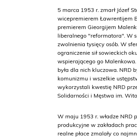
5 marca 1953 r. zmarł Józef St
wicepremierem Ławrentijem Be
premierem Gieorgijem Malenko
liberalnego "reformatora". W 
zwolnienia tysięcy osób. W sfe
ograniczenie sił sowieckich o
wspierającego go Malenkowa. "K
była dla nich kluczowa. NRD 
komunizmu i wszelkie ustępst
wykorzystali kwestię NRD prze
Solidarności i Męstwa im. Wito
W maju 1953 r. władze NRD po
produkcyjne w zakładach pracy
realne płace zmalały co najmn