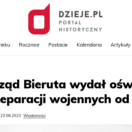
ieku
Rocznice
Postacie
Kalendaria
Artykuły
Przejdź
do
treści
rząd Bieruta wydał ośw
 reparacji wojennych o
 23.08.2023
Wiadomości