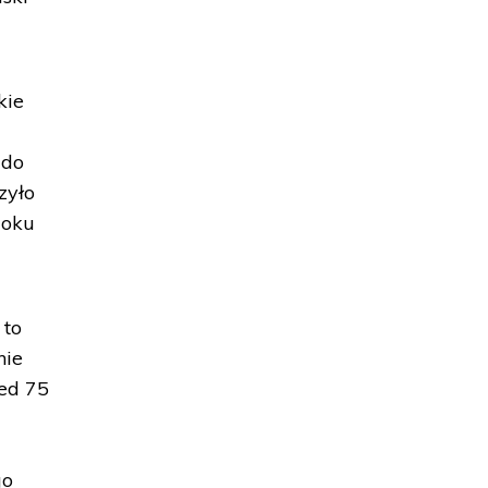
kie
 do
zyło
loku
 to
nie
zed 75
go