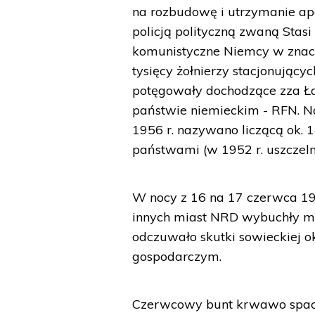
na rozbudowę i utrzymanie apar
policją polityczną zwaną Stasi 
komunistyczne Niemcy w znacz
tysięcy żołnierzy stacjonujący
potęgowały dochodzące zza Ł
państwie niemieckim - RFN. Nas
1956 r. nazywano liczącą ok.
państwami (w 1952 r. uszczeln
W nocy z 16 na 17 czerwca 195
innych miast NRD wybuchły ma
odczuwało skutki sowieckiej o
gospodarczym.
Czerwcowy bunt krwawo spacyf