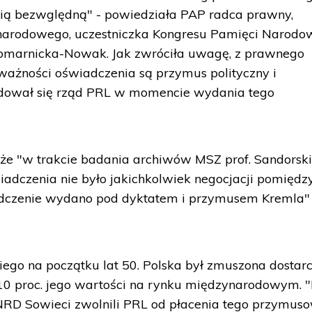
cią bezwględną" - powiedziała PAP radca prawny,
narodowego, uczestniczka Kongresu Pamięci Narodow
 Komarnicka-Nowak. Jak zwróciła uwagę, z prawnego
ważności oświadczenia są przymus polityczny i
jdował się rząd PRL w momencie wydania tego
 że "w trakcie badania archiwów MSZ prof. Sandorsk
wiadczenia nie było jakichkolwiek negocjacji pomiędz
dczenie wydano pod dyktatem i przymusem Kremla" 
iego na początku lat 50. Polska był zmuszona dostar
 10 proc. jego wartości na rynku międzynarodowym. 
 NRD Sowieci zwolnili PRL od płacenia tego przymus