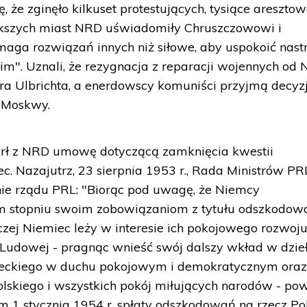
, że zginęło kilkuset protestujących, tysiące aresztow
ększych miast NRD uświadomiły Chruszczowowi i
ga rozwiązań innych niż siłowe, aby uspokoić nast
m". Uznali, że rezygnacja z reparacji wojennych od
ra Ulbrichta, a enerdowscy komuniści przyjmą decyz
y Moskwy.
arł z NRD umowę dotyczącą zamknięcia kwestii
c. Nazajutrz, 23 sierpnia 1953 r., Rada Ministrów PR
nie rządu PRL: "Biorąc pod uwagę, że Niemcy
m stopniu swoim zobowiązaniom z tytułu odszkodowa
zej Niemiec leży w interesie ich pokojowego rozwoju
j Ludowej - pragnąc wnieść swój dalszy wkład w dzie
eckiego w duchu pokojowym i demokratycznym ora
olskiego i wszystkich pokój miłujących narodów - pow
em 1 stycznia 1954 r. spłaty odszkodowań na rzecz Po