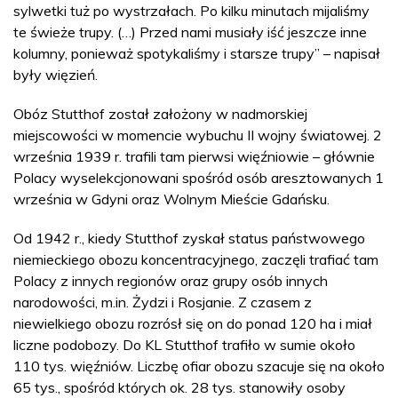
sylwetki tuż po wystrzałach. Po kilku minutach mijaliśmy
te świeże trupy. (…) Przed nami musiały iść jeszcze inne
kolumny, ponieważ spotykaliśmy i starsze trupy” – napisał
były więzień.
Obóz Stutthof został założony w nadmorskiej
miejscowości w momencie wybuchu II wojny światowej. 2
września 1939 r. trafili tam pierwsi więźniowie – głównie
Polacy wyselekcjonowani spośród osób aresztowanych 1
września w Gdyni oraz Wolnym Mieście Gdańsku.
Od 1942 r., kiedy Stutthof zyskał status państwowego
niemieckiego obozu koncentracyjnego, zaczęli trafiać tam
Polacy z innych regionów oraz grupy osób innych
narodowości, m.in. Żydzi i Rosjanie. Z czasem z
niewielkiego obozu rozrósł się on do ponad 120 ha i miał
liczne podobozy. Do KL Stutthof trafiło w sumie około
110 tys. więźniów. Liczbę ofiar obozu szacuje się na około
65 tys., spośród których ok. 28 tys. stanowiły osoby