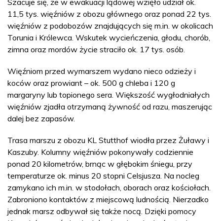
Szacuje się, że w ewakuacji lądowej wzięło udział ok.
11,5 tys. więźniów z obozu głównego oraz ponad 22 tys.
więźniów z podobozów znajdujących się m.in. w okolicach
Torunia i Królewca. Wskutek wycieńczenia, głodu, chorób,
zimna oraz mordów życie straciło ok. 17 tys. osób.
Więźniom przed wymarszem wydano nieco odzieży i
koców oraz prowiant – ok. 500 g chleba i 120 g
margaryny lub topionego sera. Większość wygłodniałych
więźniów zjadła otrzymaną żywność od razu, maszerując
dalej bez zapasów.
Trasa marszu z obozu KL Stutthof wiodła przez Żuławy i
Kaszuby. Kolumny więźniów pokonywały codziennie
ponad 20 kilometrów, brnąc w głębokim śniegu, przy
temperaturze ok. minus 20 stopni Celsjusza. Na nocleg
zamykano ich m.in. w stodołach, oborach oraz kościołach.
Zabroniono kontaktów z miejscową ludnością. Nierzadko
jednak marsz odbywał się także nocą. Dzięki pomocy