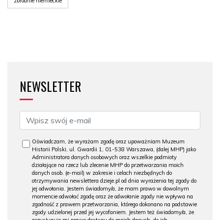
zbrodnie niemieckie
NEWSLETTER
Oświadczam, że wyrażam zgodę oraz upoważniam Muzeum
Historii Polski, ul. Gwardii 1, 01-538 Warszawa, (dalej MHP) jako
Administratora danych osobowych oraz wszelkie podmioty
działające na rzecz lub zlecenie MHP do przetwarzania moich
danych osob. (e-mail) w zakresie i celach niezbędnych do
otrzymywania newslettera dzieje.pl od dnia wyrażenia tej zgody do
jej odwołania. Jestem świadomy/a, że mam prawo w dowolnym
momencie odwołać zgodę oraz że odwołanie zgody nie wpływa na
zgodność z prawem przetwarzania, którego dokonano na podstawie
zgody udzielonej przed jej wycofaniem. Jestem też świadomy/a, że