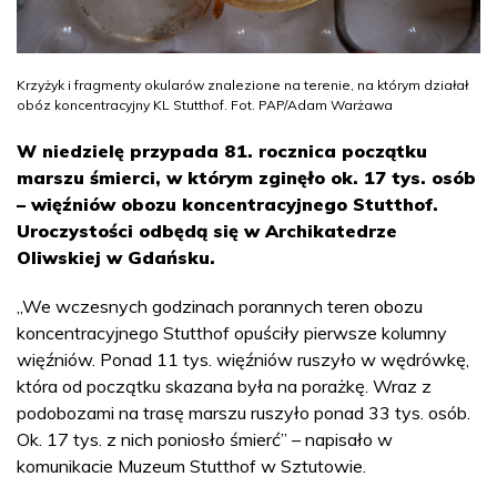
Krzyżyk i fragmenty okularów znalezione na terenie, na którym działał
obóz koncentracyjny KL Stutthof. Fot. PAP/Adam Warżawa
W niedzielę przypada 81. rocznica początku
marszu śmierci, w którym zginęło ok. 17 tys. osób
– więźniów obozu koncentracyjnego Stutthof.
Uroczystości odbędą się w Archikatedrze
Oliwskiej w Gdańsku.
„We wczesnych godzinach porannych teren obozu
koncentracyjnego Stutthof opuściły pierwsze kolumny
więźniów. Ponad 11 tys. więźniów ruszyło w wędrówkę,
która od początku skazana była na porażkę. Wraz z
podobozami na trasę marszu ruszyło ponad 33 tys. osób.
Ok. 17 tys. z nich poniosło śmierć” – napisało w
komunikacie Muzeum Stutthof w Sztutowie.