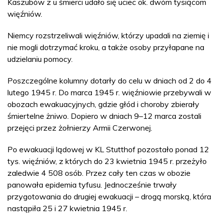
Kaszubów z u śmierci udało się uciec ok. dwóm tysiącom
więźniów.
Niemcy rozstrzeliwali więźniów, którzy upadali na ziemię i
nie mogli dotrzymać kroku, a także osoby przyłapane na
udzielaniu pomocy.
Poszczególne kolumny dotarły do celu w dniach od 2 do 4
lutego 1945 r. Do marca 1945 r. więźniowie przebywali w
obozach ewakuacyjnych, gdzie głód i choroby zbierały
śmiertelne żniwo. Dopiero w dniach 9–12 marca zostali
przejęci przez żołnierzy Armii Czerwonej.
Po ewakuacji lądowej w KL Stutthof pozostało ponad 12
tys. więźniów, z których do 23 kwietnia 1945 r. przeżyło
zaledwie 4 508 osób. Przez cały ten czas w obozie
panowała epidemia tyfusu. Jednocześnie trwały
przygotowania do drugiej ewakuacji – drogą morską, która
nastąpiła 25 i 27 kwietnia 1945 r.