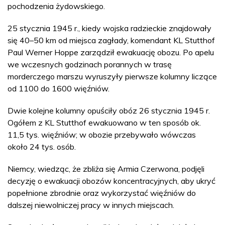
pochodzenia żydowskiego.
25 stycznia 1945 r., kiedy wojska radzieckie znajdowały
się 40–50 km od miejsca zagłady, komendant KL Stutthof
Paul Werner Hoppe zarządził ewakuację obozu. Po apelu
we wczesnych godzinach porannych w trasę
morderczego marszu wyruszyły pierwsze kolumny liczące
od 1100 do 1600 więźniów.
Dwie kolejne kolumny opuściły obóz 26 stycznia 1945 r.
Ogółem z KL Stutthof ewakuowano w ten sposób ok.
11,5 tys. więźniów; w obozie przebywało wówczas
około 24 tys. osób.
Niemcy, wiedząc, że zbliża się Armia Czerwona, podjęli
decyzję o ewakuacji obozów koncentracyjnych, aby ukryć
popełnione zbrodnie oraz wykorzystać więźniów do
dalszej niewolniczej pracy w innych miejscach.