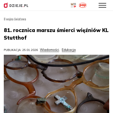
II wojna światowa
Przejdź
do
81. rocznica marszu śmierci więźniów KL
treści
Stutthof
Wiadomości
Edukacja
PUBLIKACJA: 25.01.2026
,