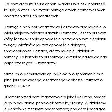
P.o. dyrektora muzeum dr hab. Marcin Owsiński podkreślił,
że upływ czasu nie zatarł pamięci o tych dramatycznych
wydarzeniach i ich bohaterach.
„Pamięć o nich jest wciąż żywa i kultywowana lokalnie w
wielu miejscowościach Kaszub i Pomorza. Jest to przekaz,
który łączy w sobie opowieść o niezawinionym cierpieniu
tysięcy więźniów, jak też opowieść o dobrych,
sprawiedliwych ludziach, którzy lokalnie udzielali im
pomocy. Ta historia to przestroga i aktualna nauka dla nas
współczesnych” – zaznaczył.
Muzeum w komunikacie opublikowało wspomnienia m.in.
Jana Jarzębowskiego, osadzonego w obozie Stutthof w
grudniu 1942 r.
„Kilometr przed nami maszerowała jakaś kolumna. Widać
ją było dokładnie, ponieważ teren był falisty. Widzieliśmy
jej końcówkę z trudem podchodzącą pod górę i padające