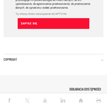
przysługuje mi prawo dostępu do moich danych, do ich
sprostowania, do ograniczenia przetwarzania, do przenoszenia
danych, do sprzeciwu wobec przetwarzania.
COPYRIGHT
Menu Footer
DEKLARACJA DOSTĘPNOŚCI
© COPYRIGHT PAP 2026