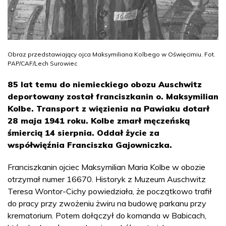
Obraz przedstawiający ojca Maksymiliana Kolbego w Oświęcimiu. Fot.
PAP/CAF/Lech Surowiec
85 lat temu do niemieckiego obozu Auschwitz
deportowany został franciszkanin o. Maksymilian
Kolbe. Transport z więzienia na Pawiaku dotarł
28 maja 1941 roku. Kolbe zmarł męczeńską
śmiercią 14 sierpnia. Oddał życie za
współwięźnia Franciszka Gajowniczka.
Franciszkanin ojciec Maksymilian Maria Kolbe w obozie
otrzymał numer 16670. Historyk z Muzeum Auschwitz
Teresa Wontor-Cichy powiedziała, że początkowo trafił
do pracy przy zwożeniu żwiru na budowę parkanu przy
krematorium. Potem dołączył do komanda w Babicach,