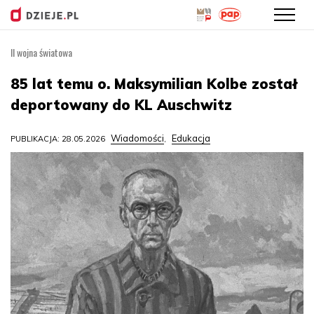
II wojna światowa
Przejdź
do
85 lat temu o. Maksymilian Kolbe został
treści
deportowany do KL Auschwitz
Wiadomości
Edukacja
PUBLIKACJA: 28.05.2026
,