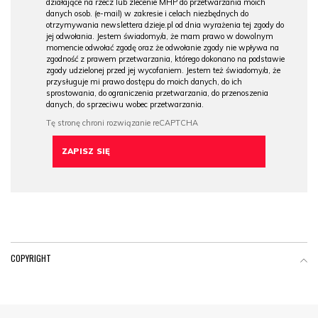
działające na rzecz lub zlecenie MHP do przetwarzania moich
danych osob. (e-mail) w zakresie i celach niezbędnych do
otrzymywania newslettera dzieje.pl od dnia wyrażenia tej zgody do
jej odwołania. Jestem świadomy/a, że mam prawo w dowolnym
momencie odwołać zgodę oraz że odwołanie zgody nie wpływa na
zgodność z prawem przetwarzania, którego dokonano na podstawie
zgody udzielonej przed jej wycofaniem. Jestem też świadomy/a, że
przysługuje mi prawo dostępu do moich danych, do ich
sprostowania, do ograniczenia przetwarzania, do przenoszenia
danych, do sprzeciwu wobec przetwarzania.
COPYRIGHT