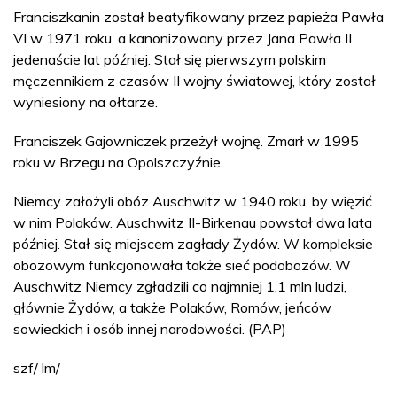
Franciszkanin został beatyfikowany przez papieża Pawła
VI w 1971 roku, a kanonizowany przez Jana Pawła II
jedenaście lat później. Stał się pierwszym polskim
męczennikiem z czasów II wojny światowej, który został
wyniesiony na ołtarze.
Franciszek Gajowniczek przeżył wojnę. Zmarł w 1995
roku w Brzegu na Opolszczyźnie.
Niemcy założyli obóz Auschwitz w 1940 roku, by więzić
w nim Polaków. Auschwitz II-Birkenau powstał dwa lata
później. Stał się miejscem zagłady Żydów. W kompleksie
obozowym funkcjonowała także sieć podobozów. W
Auschwitz Niemcy zgładzili co najmniej 1,1 mln ludzi,
głównie Żydów, a także Polaków, Romów, jeńców
sowieckich i osób innej narodowości. (PAP)
szf/ lm/