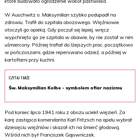
które budowało ogrodzenie wokół pastwiska.
W Auschwitz o. Maksymilian szybko podupadł na
zdrowiu. Trafił do szpitala obozowego. Więźniowie
otoczyli go opieką. Gdy poczuł się lepiej, wręcz
wypchnięto go ze szpitala w obawie, by nie został w nim
uśmiercony. Później trafiał do lżejszych prac, początkowo
w pończoszarni, gdzie reperowano odzież, a później w
kartoflarni przy kuchni.
CZYTAJ TAKŻE
Św. Maksymilian Kolbe - symbolem ofiar nazizmu
Pod koniec lipca 1941 roku z obozu uciekł więzień. Za
karę zastępca komendanta Karl Fritzsch na apelu wybrał
dziesięciu więźniów i skazał ich na śmierć głodową.
Wśród nich był Franciszek Gajowniczek.