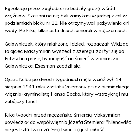
Egzekucje przez zagłodzenie budziły grozę wśród
więźniów. Skazani na nią byli zamykani w jednej z cel w
podziemiach bloku nr 11. Nie otrzymywali pożywienia ani
wody. Po kilku, kilkunastu dniach umierali w męczarniach.
Gajowniczek, który miał żonę i dzieci, rozpaczał. Widząc
to ojciec Maksymilian wyszedł z szeregu, zbliżył się do
Fritzscha i prosił, by mógł iść na śmierć w zamian za
Gajowniczka. Esesman zgodził się.
Ojciec Kolbe po dwóch tygodniach męki wciąż żył. 14
sierpnia 1941 roku został uśmiercony przez niemieckiego
więźnia-kryminalistę Hansa Bocka, który wstrzyknął mu
zabójczy fenol.
Kilka tygodni przed męczeńską śmiercią Maksymilian
powiedział do współwięźnia Józefa Stemlera: "Nienawiść
nie jest siłą twórczą. Siłą twórczą jest miłość".