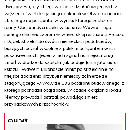
dwaj przestępcy zbiegli w czasie działań wojennych z
więzienia świętokrzyskiego, dokonali w Otwocku napadu
zbrojnego na policjanta, w wyniku którego został on
ranny. Obaj bandyci uciekli w kierunku Wawra. Tego
samego dnia wieczorem w wawerskiej restauracji Prasuła
i Dąbek strzelali do dwóch niemieckich podoficerów,
biorących udział wspólnie z polskim policjantem w ich
poszukiwaniach. Jeden z nich zginął na miejscu, drugi
zmarł w drodze do szpitala. Jak podaje Jan Bijata, autor
książki "Wawer", kilkanaście minut po strzelaninie na
miejsce zdarzenia przybyli niemieccy żołnierze ze
stacjonującego w Wawrze 538 batalionu budowlanego, z
którego pochodzili obaj zabici. W czasie okrążania lokalu
Niemcy prowadzili ostrzał, powodując śmierć
przypadkowych przechodniów.
CZYTAJ TAKŻE