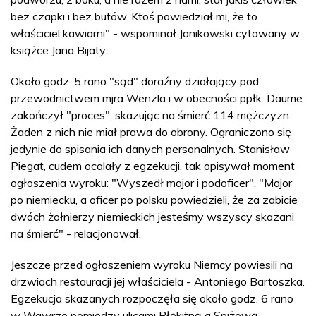
bez czapki i bez butów. Ktoś powiedział mi, że to
właściciel kawiarni" - wspominał Janikowski cytowany w
książce Jana Bijaty.
Około godz. 5 rano "sąd" doraźny działający pod
przewodnictwem mjra Wenzla i w obecności ppłk. Daume
zakończył "proces", skazując na śmierć 114 mężczyzn.
Żaden z nich nie miał prawa do obrony. Ograniczono się
jedynie do spisania ich danych personalnych. Stanisław
Piegat, cudem ocalały z egzekucji, tak opisywał moment
ogłoszenia wyroku: "Wyszedł major i podoficer". "Major
po niemiecku, a oficer po polsku powiedzieli, że za zabicie
dwóch żołnierzy niemieckich jesteśmy wszyscy skazani
na śmierć" - relacjonował.
Jeszcze przed ogłoszeniem wyroku Niemcy powiesili na
drzwiach restauracji jej właściciela - Antoniego Bartoszka.
Egzekucja skazanych rozpoczęła się około godz. 6 rano
w Wawrze pomiędzy ulicami Błękitną a Spiżową.