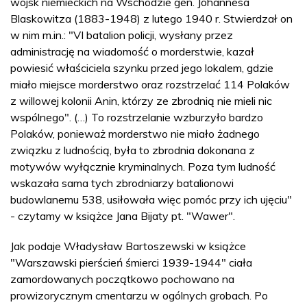
wojsk niemieckich na Wschodzie gen. Johannesa
Blaskowitza (1883-1948) z lutego 1940 r. Stwierdzał on
w nim m.in.: "VI batalion policji, wysłany przez
administrację na wiadomość o morderstwie, kazał
powiesić właściciela szynku przed jego lokalem, gdzie
miało miejsce morderstwo oraz rozstrzelać 114 Polaków
z willowej kolonii Anin, którzy ze zbrodnią nie mieli nic
wspólnego". (…) To rozstrzelanie wzburzyło bardzo
Polaków, ponieważ morderstwo nie miało żadnego
związku z ludnością, była to zbrodnia dokonana z
motywów wyłącznie kryminalnych. Poza tym ludność
wskazała sama tych zbrodniarzy batalionowi
budowlanemu 538, usiłowała więc pomóc przy ich ujęciu"
- czytamy w książce Jana Bijaty pt. "Wawer".
Jak podaje Władysław Bartoszewski w książce
"Warszawski pierścień śmierci 1939-1944" ciała
zamordowanych początkowo pochowano na
prowizorycznym cmentarzu w ogólnych grobach. Po