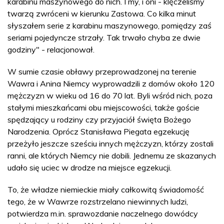
karabinu maszynowego do nich. I my, i oni - klęczeliśmy
twarzą zwróceni w kierunku Zastowa. Co kilka minut
słyszałem serie z karabinu maszynowego, pomiędzy zaś
seriami pojedyncze strzały. Tak trwało chyba ze dwie
godziny" - relacjonował.
W sumie czasie obławy przeprowadzonej na terenie
Wawra i Anina Niemcy wyprowadzili z domów około 120
mężczyzn w wieku od 16 do 70 lat. Byli wśród nich, poza
stałymi mieszkańcami obu miejscowości, także goście
spędzający u rodziny czy przyjaciół święta Bożego
Narodzenia. Oprócz Stanisława Piegata egzekucję
przeżyło jeszcze sześciu innych mężczyzn, którzy zostali
ranni, ale których Niemcy nie dobili. Jednemu ze skazanych
udało się uciec w drodze na miejsce egzekucji.
To, że władze niemieckie miały całkowitą świadomość
tego, że w Wawrze rozstrzelano niewinnych ludzi,
potwierdza m.in. sprawozdanie naczelnego dowódcy