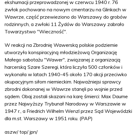
ekshumacji przeprowadzonej w czerwcu 1940 r. 76
zwłok pochowano na nowym cmentarzu na Glinkach w
Wawrze, część przewieziono do Warszawy do grobów
rodzinnych, a zwłoki 11 Żydów do Warszawy zabrało
Towarzystwo "Wieczność".
W reakcji na Zbrodnię Wawerską polskie podziemie
utworzyło konspiracyjną młodzieżową Organizację
Małego sabotażu "Wawer", związanej z organizacją
harcerską Szare Szeregi, która liczyła 500 członków i
wykonała w latach 1940-45 około 170 akcji przeciwko
okupacyjnym siłom niemieckim. Najważniejsi sprawcy
zbrodni dokonanej w Wawrze stanęli po wojnie przed
sądem. Obaj zostali skazani na karę śmierci: Max Daume
przez Najwyższy Trybunał Narodowy w Warszawie w
1947 r., a Friedrich Wilhelm Wenzl przez Sąd Wojewódzki
dla m.st. Warszawy w 1951 roku. (PAP)
aszw/ top/ jpn/