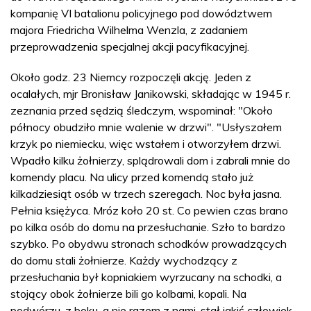
kompanię VI batalionu policyjnego pod dowództwem
majora Friedricha Wilhelma Wenzla, z zadaniem
przeprowadzenia specjalnej akcji pacyfikacyjnej.
Około godz. 23 Niemcy rozpoczęli akcję. Jeden z
ocalałych, mjr Bronisław Janikowski, składając w 1945 r.
zeznania przed sędzią śledczym, wspominał: "Około
północy obudziło mnie walenie w drzwi". "Usłyszałem
krzyk po niemiecku, więc wstałem i otworzyłem drzwi.
Wpadło kilku żołnierzy, splądrowali dom i zabrali mnie do
komendy placu. Na ulicy przed komendą stało już
kilkadziesiąt osób w trzech szeregach. Noc była jasna.
Pełnia księżyca. Mróz koło 20 st. Co pewien czas brano
po kilka osób do domu na przesłuchanie. Szło to bardzo
szybko. Po obydwu stronach schodków prowadzących
do domu stali żołnierze. Każdy wychodzący z
przesłuchania był kopniakiem wyrzucany na schodki, a
stojący obok żołnierze bili go kolbami, kopali. Na
podwórzu, z boku, a nie razem z nami, stał jakiś człowiek