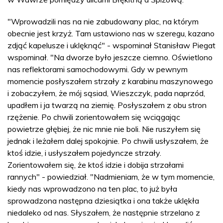
"Wprowadzili nas na nie zabudowany plac, na którym
obecnie jest krzyż. Tam ustawiono nas w szeregu, kazano
zdjąć kapelusze i uklęknąć" - wspominał Stanisław Piegat
wspominał. "Na dworze było jeszcze ciemno. Oświetlono
nas reflektorami samochodowymi. Gdy w pewnym
momencie posłyszałem strzały z karabinu maszynowego
i zobaczyłem, że mój sąsiad, Wieszczyk, pada naprzód,
upadłem i ja twarzą na ziemię. Posłyszałem z obu stron
rzężenie. Po chwili zorientowałem się wciągając
powietrze głębiej, że nic mnie nie boli. Nie ruszyłem się
jednak i leżałem dalej spokojnie. Po chwili usłyszałem, że
ktoś idzie, i usłyszałem pojedyncze strzały.
Zorientowałem się, że ktoś idzie i dobija strzałami
rannych" - powiedział. "Nadmieniam, że w tym momencie,
kiedy nas wprowadzono na ten plac, to już była
sprowadzona następna dziesiątka i ona także uklękła
niedaleko od nas. Słyszałem, że następnie strzelano z