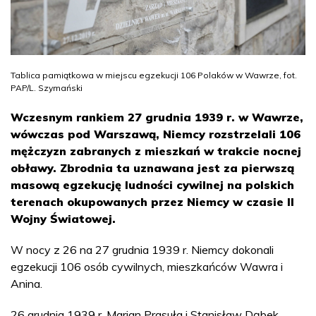
Tablica pamiątkowa w miejscu egzekucji 106 Polaków w Wawrze, fot.
PAP/L. Szymański
Wczesnym rankiem 27 grudnia 1939 r. w Wawrze,
wówczas pod Warszawą, Niemcy rozstrzelali 106
mężczyzn zabranych z mieszkań w trakcie nocnej
obławy. Zbrodnia ta uznawana jest za pierwszą
masową egzekucję ludności cywilnej na polskich
terenach okupowanych przez Niemcy w czasie II
Wojny Światowej.
W nocy z 26 na 27 grudnia 1939 r. Niemcy dokonali
egzekucji 106 osób cywilnych, mieszkańców Wawra i
Anina.
26 grudnia 1939 r. Marian Prasuła i Stanisław Dąbek,