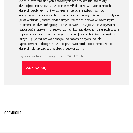
Administratora danych osobowych oraz wszelkie podmioty
działające na rzecz lub zlecenie MHP do przetwarzania moich
danych osob. (e-mail) w zakresie i celach niezbędnych do
otrzymywania newslettera dzieje.pl od dnia wyrażenia tej zgody do
jej odwołania. Jestem świadomy/a, że mam prawo w dowolnym
momencie odwołać zgodę oraz że odwołanie zgody nie wpływa na
zgodność z prawem przetwarzania, którego dokonano na podstawie
zgody udzielonej przed jej wycofaniem. Jestem też świadomy/a, że
przysługuje mi prawo dostępu do moich danych, do ich
sprostowania, do ograniczenia przetwarzania, do przenoszenia
danych, do sprzeciwu wobec przetwarzania.
COPYRIGHT