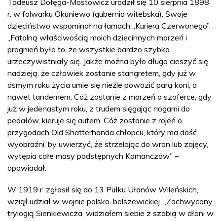
Tadeusz Dołęga-Mostowicz urodził się 10 sierpnia 1898
r. w folwarku Okuniewo (gubernia witebska). Swoje
dzieciństwo wspominał na łamach „Kuriera Czerwonego”.
„Fatalną właściwością moich dziecinnych marzeń i
pragnień było to, że wszystkie bardzo szybko…
urzeczywistniały się. Jakże można było długo cieszyć się
nadzieją, że człowiek zostanie stangretem, gdy już w
ósmym roku życia umie się nieźle powozić parą koni, a
nawet tandemem. Cóż zostanie z marzeń o szoferce, gdy
już w jedenastym roku, z trudem sięgając nogami do
pedałów, kieruje się autem. Cóż zostanie z rojeń o
przygodach Old Shatterhanda chłopcu, który ma dość
wyobraźni, by uwierzyć, że strzelając do wron lub zajęcy,
wytępia całe masy podstępnych Komanczów” –
opowiadał.
W 1919 r. zgłosił się do 13 Pułku Ułanów Wileńskich,
wziął udział w wojnie polsko-bolszewickiej. „Zachwycony
trylogią Sienkiewicza, widziałem siebie z szablą w dłoni w