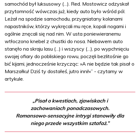
samochód był luksusowy (…). Red. Mostowicz odzyskał
przytomność wówczas już, kiedy auto było wśród pól.
Leżał na spodzie samochodu, przygniatany kolanami
napastników, którzy wykręcali mu ręce, kopali nogami i
ogólnie znęcali się nad nim. W usta poniewieranemu
wtłoczono knebel z chustki do nosa. Niebawem auto
stanęło na skraju lasu (…) i wszyscy (…), po wypchnięciu
swojej ofiary do pobliskiego rowu, poczęli bezlitośnie go
bić kijami, jednocześnie krzycząc: »A nie będzie tak pisał o
Marszałku! Dziś ty dostałeś, jutro inni!«” - czytamy w
artykule.
„Pisał o kwestiach, zjawiskach i
zachowaniach ponadczasowych.
Romansowo-sensacyjne intrygi stanowiły dla
niego przede wszystkim sztafaż.”