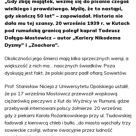
„Gdy zbiję majątek, wezmę się do pisania czegoś
wielkiego i prawdziwego. Myślę, że to nastąpi,
gdy skończę 50 lat” – zapowiadał. Historia nie
dała mu tej szansy. 20 września 1939 r. w Kutach
pod rumuńską granicą poległ kapral Tadeusz
Dołęga-Mostowicz – autor „Kariery Nikodema
Dyzmy” i „Znachora”.
Okoliczności jego śmierci mają kilka sprzecznych wersji, a
większość z nich ma… naocznych świadków. Poza
dyskusją jest fakt, że polski pisarz padł ofiarą Sowietów.
Prof. Stanisław Nicieja z Uniwersytetu Opolskiego ustalił,
że po 17 września Mostowicz przewoził wojskową
ciężarówką pieczywo z Kut do Wyżnicy w Rumunii, gdzie
przebywali internowani polscy żołnierze. 20 września,
gdy z piekarni Karola Rożankowskiego przy ul. Tiudowskiej
ładowali z kierowcą chleb i bułki, „do miasta wjechały trzy
sowieckie czołgi, witane owacyjnie przez ludność