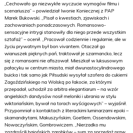
„Cechowało go niezwykłe wyczucie wymogów filmu i
scenariusza” – powiedział Iwonie Koniecznej z PAP
Marek Bukowski. „Pisał o kwestiach, zjawiskach i
zachowaniach ponadczasowych. Romansowo-
sensacyjne intrygi stanowiły dla niego przede wszystkim
sztafaż” – ocenił. „Pracował codziennie i regularnie, ale w
życiu prywatnym był bon vivantem. Otaczał go
wianuszek pięknych pań, traktował je szarmancko, lecz
się z romansami nie afiszował. Mieszkał w luksusowym
pałacyku w centrum miasta, miał dwunastocylindrowego
buicka i tak samo jak Piłsudski wysyłał szofera do cukierni
Zagoździńskiego na Wolską po łakocie, za którymi
przepadał, uchodził za arbitra elegantiarum – na wzór
angielskich dandysów nosił meloniki i ubrania w stylu
wiktoriańskim, bywał na torach wyścigowych” – wyjaśnił.
Przypomniał o kontaktach z literackimi luminarzami epoki –
skamandrytami, Makuszyńskim, Goetlem, Ossendowskim,
Nowaczyńskim, Gombrowiczem. „Nierzadko mu
zazdrościli bajońskich zarobków – sum za sprzedaż praw