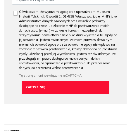
Oświadczam, że wyrażam zgodę oraz upoważniam Muzeum
Historii Polski, ul. Gwardii 1, 01-538 Warszawa, (dalej MHP) jako
Administratora danych osobowych oraz wszelkie podmioty
działające na rzecz lub zlecenie MHP do przetwarzania moich
danych osob. (e-mail) w zakresie i celach niezbędnych do
otrzymywania newslettera dzieje.pl od dnia wyrażenia tej zgody do
jej odwołania. Jestem świadomy/a, że mam prawo w dowolnym
momencie odwołać zgodę oraz że odwołanie zgody nie wpływa na
zgodność z prawem przetwarzania, którego dokonano na podstawie
zgody udzielonej przed jej wycofaniem. Jestem też świadomy/a, że
przysługuje mi prawo dostępu do moich danych, do ich
sprostowania, do ograniczenia przetwarzania, do przenoszenia
danych, do sprzeciwu wobec przetwarzania.