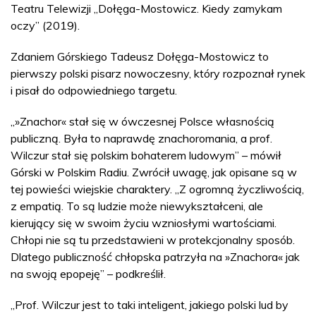
Teatru Telewizji „Dołęga-Mostowicz. Kiedy zamykam
oczy” (2019).
Zdaniem Górskiego Tadeusz Dołęga-Mostowicz to
pierwszy polski pisarz nowoczesny, który rozpoznał rynek
i pisał do odpowiedniego targetu.
„»Znachor« stał się w ówczesnej Polsce własnością
publiczną. Była to naprawdę znachoromania, a prof.
Wilczur stał się polskim bohaterem ludowym” – mówił
Górski w Polskim Radiu. Zwrócił uwagę, jak opisane są w
tej powieści wiejskie charaktery. „Z ogromną życzliwością,
z empatią. To są ludzie może niewykształceni, ale
kierujący się w swoim życiu wzniosłymi wartościami.
Chłopi nie są tu przedstawieni w protekcjonalny sposób.
Dlatego publiczność chłopska patrzyła na »Znachora« jak
na swoją epopeję” – podkreślił.
„Prof. Wilczur jest to taki inteligent, jakiego polski lud by