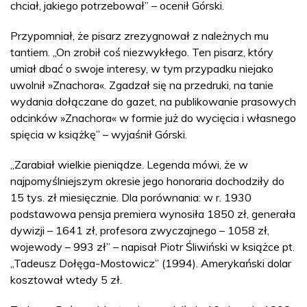
chciał, jakiego potrzebował” – ocenił Górski.
Przypomniał, że pisarz zrezygnował z należnych mu
tantiem. „On zrobił coś niezwykłego. Ten pisarz, który
umiał dbać o swoje interesy, w tym przypadku niejako
uwolnił »Znachora«. Zgadzał się na przedruki, na tanie
wydania dołączane do gazet, na publikowanie prasowych
odcinków »Znachora« w formie już do wycięcia i własnego
spięcia w książkę” – wyjaśnił Górski.
„Zarabiał wielkie pieniądze. Legenda mówi, że w
najpomyślniejszym okresie jego honoraria dochodziły do
15 tys. zł miesięcznie. Dla porównania: w r. 1930
podstawowa pensja premiera wynosiła 1850 zł, generała
dywizji – 1641 zł, profesora zwyczajnego – 1058 zł,
wojewody – 993 zł” – napisał Piotr Śliwiński w książce pt.
„Tadeusz Dołęga-Mostowicz” (1994). Amerykański dolar
kosztował wtedy 5 zł.