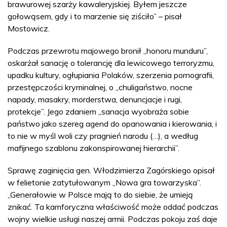
brawurowej szarży kawaleryjskiej. Byłem jeszcze
gołowąsem, gdy i to marzenie się ziściło” – pisał
Mostowicz.
Podczas przewrotu majowego bronił „honoru munduru”,
oskarżał sanację o tolerancję dla lewicowego terroryzmu,
upadku kultury, ogłupiania Polaków, szerzenia pornografii,
przestępczości kryminalnej, o „chuligaństwo, nocne
napady, masakry, morderstwa, denuncjacje i rugi,
protekcje”. Jego zdaniem „sanacja wyobraża sobie
państwo jako szereg agend do opanowania i kierowania, i
to nie w myśl woli czy pragnień narodu (…), a według
mafijnego szablonu zakonspirowanej hierarchii”.
Sprawę zaginięcia gen. Włodzimierza Zagórskiego opisał
w felietonie zatytułowanym „Nowa gra towarzyska”.
„Generałowie w Polsce mają to do siebie, że umieją
znikać. Ta kamforyczna właściwość może oddać podczas
wojny wielkie usługi naszej armii. Podczas pokoju zaś daje