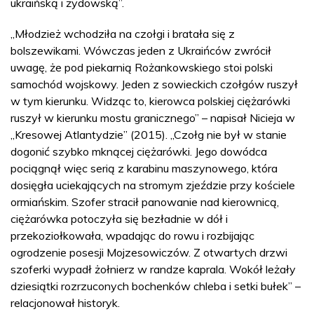
ukraińską i żydowską”.
„Młodzież wchodziła na czołgi i bratała się z
bolszewikami. Wówczas jeden z Ukraińców zwrócił
uwagę, że pod piekarnią Rożankowskiego stoi polski
samochód wojskowy. Jeden z sowieckich czołgów ruszył
w tym kierunku. Widząc to, kierowca polskiej ciężarówki
ruszył w kierunku mostu granicznego” – napisał Nicieja w
„Kresowej Atlantydzie” (2015). „Czołg nie był w stanie
dogonić szybko mknącej ciężarówki. Jego dowódca
pociągnął więc serią z karabinu maszynowego, która
dosięgła uciekających na stromym zjeździe przy kościele
ormiańskim. Szofer stracił panowanie nad kierownicą,
ciężarówka potoczyła się bezładnie w dół i
przekoziołkowała, wpadając do rowu i rozbijając
ogrodzenie posesji Mojzesowiczów. Z otwartych drzwi
szoferki wypadł żołnierz w randze kaprala. Wokół leżały
dziesiątki rozrzuconych bochenków chleba i setki bułek” –
relacjonował historyk.