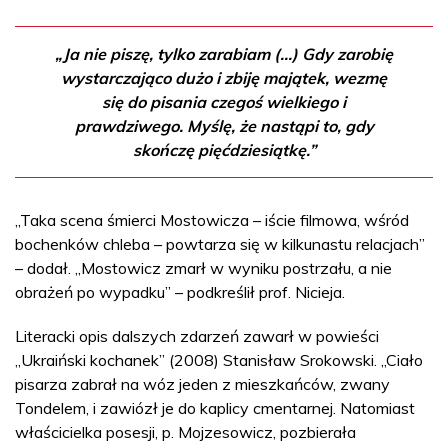
„Ja nie piszę, tylko zarabiam (...) Gdy zarobię
wystarczająco dużo i zbiję majątek, wezmę
się do pisania czegoś wielkiego i
prawdziwego. Myślę, że nastąpi to, gdy
skończę pięćdziesiątkę.”
„Taka scena śmierci Mostowicza – iście filmowa, wśród
bochenków chleba – powtarza się w kilkunastu relacjach”
– dodał. „Mostowicz zmarł w wyniku postrzału, a nie
obrażeń po wypadku” – podkreślił prof. Nicieja.
Literacki opis dalszych zdarzeń zawarł w powieści
„Ukraiński kochanek” (2008) Stanisław Srokowski. „Ciało
pisarza zabrał na wóz jeden z mieszkańców, zwany
Tondelem, i zawiózł je do kaplicy cmentarnej. Natomiast
właścicielka posesji, p. Mojzesowicz, pozbierała