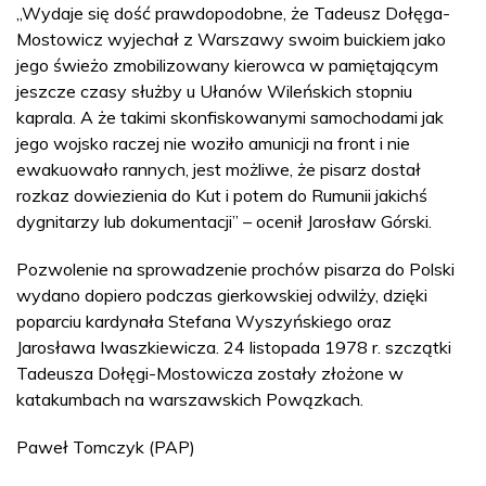
„Wydaje się dość prawdopodobne, że Tadeusz Dołęga-
Mostowicz wyjechał z Warszawy swoim buickiem jako
jego świeżo zmobilizowany kierowca w pamiętającym
jeszcze czasy służby u Ułanów Wileńskich stopniu
kaprala. A że takimi skonfiskowanymi samochodami jak
jego wojsko raczej nie woziło amunicji na front i nie
ewakuowało rannych, jest możliwe, że pisarz dostał
rozkaz dowiezienia do Kut i potem do Rumunii jakichś
dygnitarzy lub dokumentacji” – ocenił Jarosław Górski.
Pozwolenie na sprowadzenie prochów pisarza do Polski
wydano dopiero podczas gierkowskiej odwilży, dzięki
poparciu kardynała Stefana Wyszyńskiego oraz
Jarosława Iwaszkiewicza. 24 listopada 1978 r. szczątki
Tadeusza Dołęgi-Mostowicza zostały złożone w
katakumbach na warszawskich Powązkach.
Paweł Tomczyk (PAP)