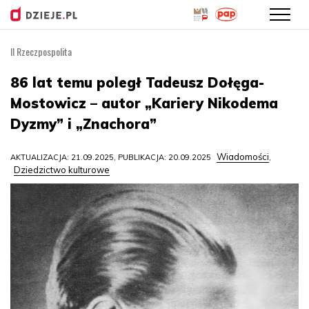
II Rzeczpospolita
Przejdź
do
86 lat temu poległ Tadeusz Dołęga-
treści
Mostowicz – autor „Kariery Nikodema
Dyzmy” i „Znachora”
Wiadomości
AKTUALIZACJA: 21.09.2025, PUBLIKACJA: 20.09.2025
,
Dziedzictwo kulturowe