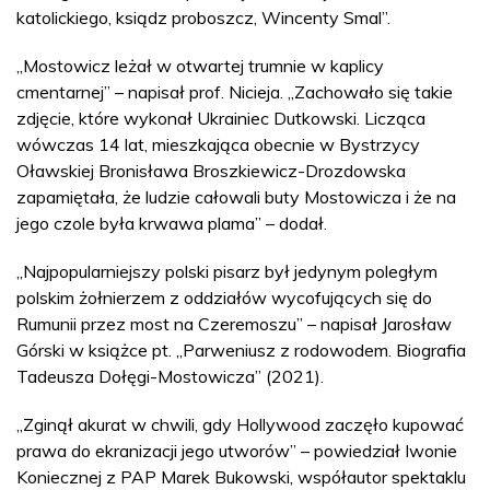
katolickiego, ksiądz proboszcz, Wincenty Smal”.
„Mostowicz leżał w otwartej trumnie w kaplicy
cmentarnej” – napisał prof. Nicieja. „Zachowało się takie
zdjęcie, które wykonał Ukrainiec Dutkowski. Licząca
wówczas 14 lat, mieszkająca obecnie w Bystrzycy
Oławskiej Bronisława Broszkiewicz-Drozdowska
zapamiętała, że ludzie całowali buty Mostowicza i że na
jego czole była krwawa plama” – dodał.
„Najpopularniejszy polski pisarz był jedynym poległym
polskim żołnierzem z oddziałów wycofujących się do
Rumunii przez most na Czeremoszu” – napisał Jarosław
Górski w książce pt. „Parweniusz z rodowodem. Biografia
Tadeusza Dołęgi-Mostowicza” (2021).
„Zginął akurat w chwili, gdy Hollywood zaczęło kupować
prawa do ekranizacji jego utworów” – powiedział Iwonie
Koniecznej z PAP Marek Bukowski, współautor spektaklu