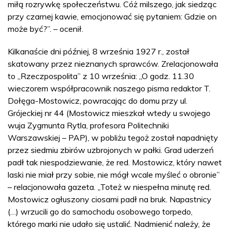
miłą rozrywkę społeczeństwu. Cóż milszego, jak siedząc
przy czarnej kawie, emocjonować się pytaniem: Gdzie on
może być?”. – ocenił.
Kilkanaście dni później, 8 września 1927 r., został
skatowany przez nieznanych sprawców. Zrelacjonowała
to „Rzeczpospolita” z 10 września: „O godz. 11.30
wieczorem współpracownik naszego pisma redaktor T.
Dołęga-Mostowicz, powracając do domu przy ul.
Grójeckiej nr 44 (Mostowicz mieszkał wtedy u swojego
wuja Zygmunta Rytla, profesora Politechniki
Warszawskiej – PAP), w pobliżu tegoż został napadnięty
przez siedmiu zbirów uzbrojonych w pałki. Grad uderzeń
padł tak niespodziewanie, że red. Mostowicz, który nawet
laski nie miał przy sobie, nie mógł wcale myśleć o obronie”
– relacjonowała gazeta. „Toteż w niespełna minutę red.
Mostowicz ogłuszony ciosami padł na bruk. Napastnicy
(…) wrzucili go do samochodu osobowego torpedo,
którego marki nie udało się ustalić. Nadmienić należy, że