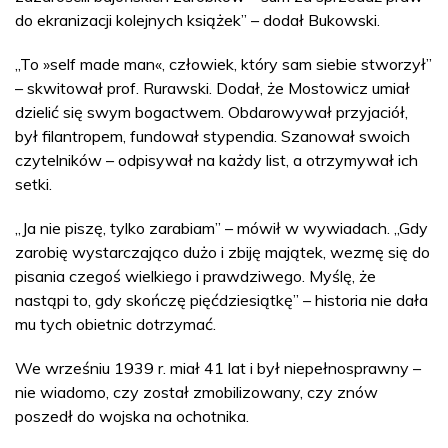
do ekranizacji kolejnych książek” – dodał Bukowski.
„To »self made man«, człowiek, który sam siebie stworzył”
– skwitował prof. Rurawski. Dodał, że Mostowicz umiał
dzielić się swym bogactwem. Obdarowywał przyjaciół,
był filantropem, fundował stypendia. Szanował swoich
czytelników – odpisywał na każdy list, a otrzymywał ich
setki.
„Ja nie piszę, tylko zarabiam” – mówił w wywiadach. „Gdy
zarobię wystarczająco dużo i zbiję majątek, wezmę się do
pisania czegoś wielkiego i prawdziwego. Myślę, że
nastąpi to, gdy skończę pięćdziesiątkę” – historia nie dała
mu tych obietnic dotrzymać.
We wrześniu 1939 r. miał 41 lat i był niepełnosprawny –
nie wiadomo, czy został zmobilizowany, czy znów
poszedł do wojska na ochotnika.