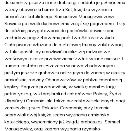
dokumenty pisarza i inne drobiazgi, i oddała je pełniącemu
wtedy obowiązki burmistrza Kut, księdzu wyznania
ormiańsko-katolickiego, Samuelowi Manugiewiczowi.
Sowieci pozwolili duchownemu zająć się pogrzebem. Trzy
dni później przygotowania do pochówku powierzono
zakładowi pogrzebowemu państwa Antoszewskich.
Ciało pisarza włożono do metalowej trumny zalutowanej
w taki sposób, by umożliwić najbliższej rodzinie we
właściwym czasie przewiezienie zwłok w inne miejsce. I
trumna została umieszczona w nowo zbudowanym i
pustym jeszcze grobowcu należącym do znanej w okolicy
ormiańskiej rodziny Ohanowiczów, w pobliżu cmentarnej
kaplicy. Pogrzeb przerodził się w wielką manifestację
patriotyczną, w której brali udział głównie Polacy, Żydzi,
Ukraińcy i Ormianie, ale także przedstawiciele innych nacji
zamieszkujących Pokucie. Ceremonię przy trumnie
odprawiali dwaj księża, jeden wyznania ormiańsko-
katolickiego, wspomniany już ksiądz proboszcz, Samuel
Manugiewicz, oraz kapłan wyznania rzymsko-