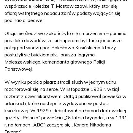
współczucie Koledze T. Mostowiczowi, który stał się
ofiarą wstrętnego napadu zbirów podszywających się
pod hasła ideowe”.
Oficjalnie śledztwo zakończyło się umorzeniem – pomimo
poszlak i dowodów, że kidnaperami byli funkcjonariusze
policji pod wodzą por. Bolesława Kusińskiego, którzy
posłużyli się buickiem płk. Janusza Jagryma-
Maleszewskiego, komendanta głównego Policji
Państwowej.
W wyniku pobicia pisarz stracił słuch w jednym uchu,
rozchorował się na serce. W listopadzie 1928 r. wziął
rozbrat z dziennikarstwem. Odtąd publikował powieści w
odcinkach, które następnie wydawano w postaci
książkowej. W 1929 r. debiutował na łamach katowickiej
gazety „Polonia” powieścią „Ostatnia brygada”, a w 1931
r. na łamach „ABC” zaczęła się „Kariera Nikodema
Dyzmy”.