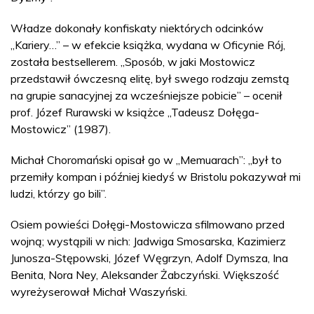
Władze dokonały konfiskaty niektórych odcinków
„Kariery…” – w efekcie książka, wydana w Oficynie Rój,
została bestsellerem. „Sposób, w jaki Mostowicz
przedstawił ówczesną elitę, był swego rodzaju zemstą
na grupie sanacyjnej za wcześniejsze pobicie” – ocenił
prof. Józef Rurawski w książce „Tadeusz Dołęga-
Mostowicz” (1987).
Michał Choromański opisał go w „Memuarach”: „był to
przemiły kompan i później kiedyś w Bristolu pokazywał mi
ludzi, którzy go bili”.
Osiem powieści Dołęgi-Mostowicza sfilmowano przed
wojną; wystąpili w nich: Jadwiga Smosarska, Kazimierz
Junosza-Stępowski, Józef Węgrzyn, Adolf Dymsza, Ina
Benita, Nora Ney, Aleksander Żabczyński. Większość
wyreżyserował Michał Waszyński.