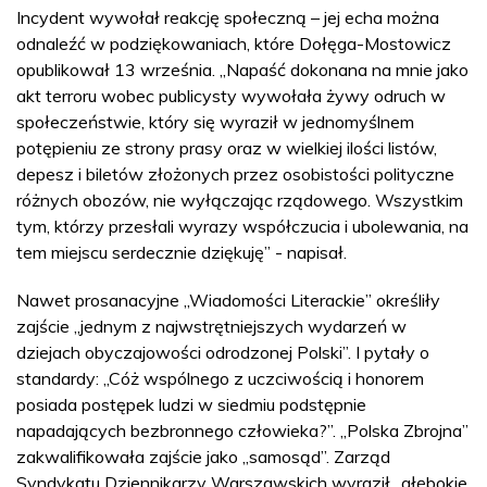
Incydent wywołał reakcję społeczną – jej echa można
odnaleźć w podziękowaniach, które Dołęga-Mostowicz
opublikował 13 września. „Napaść dokonana na mnie jako
akt terroru wobec publicysty wywołała żywy odruch w
społeczeństwie, który się wyraził w jednomyślnem
potępieniu ze strony prasy oraz w wielkiej ilości listów,
depesz i biletów złożonych przez osobistości polityczne
różnych obozów, nie wyłączając rządowego. Wszystkim
tym, którzy przesłali wyrazy współczucia i ubolewania, na
tem miejscu serdecznie dziękuję” - napisał.
Nawet prosanacyjne „Wiadomości Literackie” określiły
zajście „jednym z najwstrętniejszych wydarzeń w
dziejach obyczajowości odrodzonej Polski”. I pytały o
standardy: „Cóż wspólnego z uczciwością i honorem
posiada postępek ludzi w siedmiu podstępnie
napadających bezbronnego człowieka?”. „Polska Zbrojna”
zakwalifikowała zajście jako „samosąd”. Zarząd
Syndykatu Dziennikarzy Warszawskich wyraził „głębokie