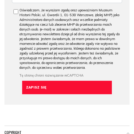
Oświadczam, że wyrażam zgodę oraz upoważniam Muzeum
Historii Polski, ul. Gwardii 1, 01-538 Warszawa, (dalej MHP) jako
Administratora danych osobowych oraz wszelkie podmioty
działające na rzecz lub zlecenie MHP do przetwarzania moich
danych osob. (e-mail) w zakresie i celach niezbędnych do
otrzymywania newslettera dzieje.pl od dnia wyrażenia tej zgody do
jej odwołania. Jestem świadomy/a, że mam prawo w dowolnym
momencie odwołać zgodę oraz że odwołanie zgody nie wpływa na
zgodność z prawem przetwarzania, którego dokonano na podstawie
zgody udzielonej przed jej wycofaniem. Jestem też świadomy/a, że
przysługuje mi prawo dostępu do moich danych, do ich
sprostowania, do ograniczenia przetwarzania, do przenoszenia
danych, do sprzeciwu wobec przetwarzania.
COPYRIGHT