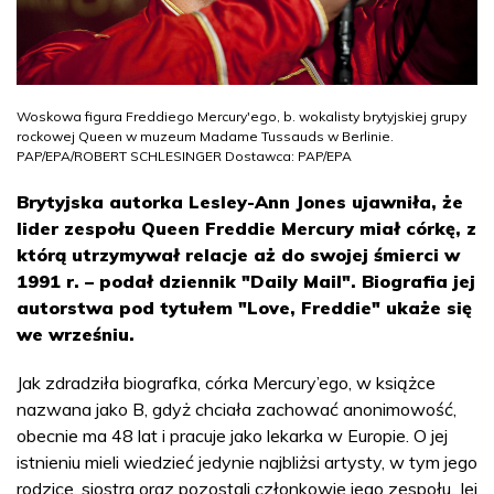
Woskowa figura Freddiego Mercury'ego, b. wokalisty brytyjskiej grupy
rockowej Queen w muzeum Madame Tussauds w Berlinie.
PAP/EPA/ROBERT SCHLESINGER Dostawca: PAP/EPA
Brytyjska autorka Lesley-Ann Jones ujawniła, że
lider zespołu Queen Freddie Mercury miał córkę, z
którą utrzymywał relacje aż do swojej śmierci w
1991 r. – podał dziennik "Daily Mail". Biografia jej
autorstwa pod tytułem "Love, Freddie" ukaże się
we wrześniu.
Jak zdradziła biografka, córka Mercury’ego, w książce
nazwana jako B, gdyż chciała zachować anonimowość,
obecnie ma 48 lat i pracuje jako lekarka w Europie. O jej
istnieniu mieli wiedzieć jedynie najbliżsi artysty, w tym jego
rodzice, siostra oraz pozostali członkowie jego zespołu. Jej