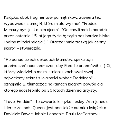
Książka, obok fragmentów pamiętników, zawiera też
wypowiedzi samej B, która miała wyznać: "Freddie
Mercury był i jest moim ojcem". "Od chwili moich narodzin i
przez ostatnie 15 lat jego życia łączyła nas bardzo bliska
i pełna miłości relacja.(…) Otaczał mnie troską jak cenny
skarb" – stwierdziła.
"Po ponad trzech dekadach kłamstw, spekulacji i
przeinaczeń nadszedł czas, aby Freddie przemówił. (…) Ci,
którzy wiedzieli o moim istnieniu, zachowali swój
największy sekret z lojalności wobec Freddiego" –
oznajmiła B, tłumacząc na łamach biografii powód dla
którego udostępniła po 30 latach dzienniki artysty.
"Love, Freddie" - to czwarta książka Lesley-Ann Jones o
liderze zespołu Queen. Jest ona także autorką książek o
Davidzie Bowie, Johnie Lennonie, Paulu McCartneyu i