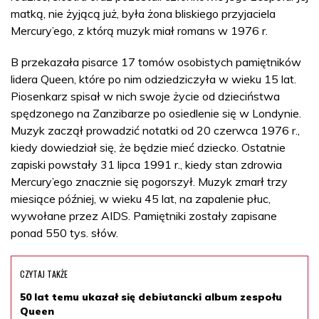
matką, nie żyjącą już, była żona bliskiego przyjaciela
Mercury’ego, z którą muzyk miał romans w 1976 r.
B przekazała pisarce 17 tomów osobistych pamiętników
lidera Queen, które po nim odziedziczyła w wieku 15 lat.
Piosenkarz spisał w nich swoje życie od dzieciństwa
spędzonego na Zanzibarze po osiedlenie się w Londynie.
Muzyk zaczął prowadzić notatki od 20 czerwca 1976 r.,
kiedy dowiedział się, że będzie mieć dziecko. Ostatnie
zapiski powstały 31 lipca 1991 r., kiedy stan zdrowia
Mercury’ego znacznie się pogorszył. Muzyk zmarł trzy
miesiące później, w wieku 45 lat, na zapalenie płuc,
wywołane przez AIDS. Pamiętniki zostały zapisane
ponad 550 tys. słów.
CZYTAJ TAKŻE
50 lat temu ukazał się debiutancki album zespołu
Queen