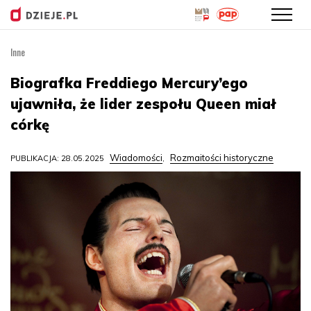
Inne
Przejdź
do
Biografka Freddiego Mercury’ego
treści
ujawniła, że lider zespołu Queen miał
córkę
Wiadomości
Rozmaitości historyczne
PUBLIKACJA: 28.05.2025
,