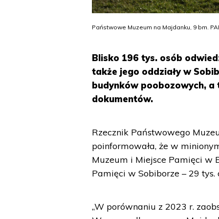
Państwowe Muzeum na Majdanku, 9 bm. PAP/
Blisko 196 tys. osób odwie
także jego oddziały w Sobib
budynków poobozowych, a ta
dokumentów.
Rzecznik Państwowego Muze
poinformowała, że w minionym 
Muzeum i Miejsce Pamięci w Be
Pamięci w Sobiborze – 29 tys.
„W porównaniu z 2023 r. zaobs