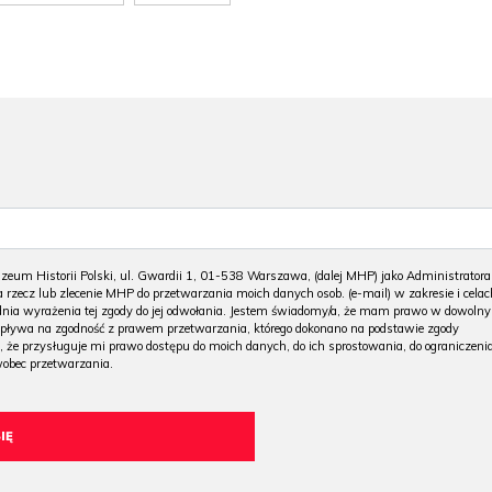
m Historii Polski, ul. Gwardii 1, 01-538 Warszawa, (dalej MHP) jako Administratora
 rzecz lub zlecenie MHP do przetwarzania moich danych osob. (e-mail) w zakresie i celac
 dnia wyrażenia tej zgody do jej odwołania. Jestem świadomy/a, że mam prawo w dowoln
wpływa na zgodność z prawem przetwarzania, którego dokonano na podstawie zgody
, że przysługuje mi prawo dostępu do moich danych, do ich sprostowania, do ograniczeni
wobec przetwarzania.