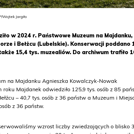
Wojtek Jargiło
dziło w 2024 r. Państwowe Muzeum na Majdanku,
orze i Bełżcu (Lubelskie). Konserwacji poddano 
kże 15,4 tys. muzealiów. Do archiwum trafiło 
um na Majdanku Agnieszka Kowalczyk-Nowak
roku Majdanek odwiedziło 125,9 tys. osób z 85 pańs
łżcu – 40,7 tys. osób z 36 państw a Muzeum i Miejs
 osób z 36 państw.
erwowaliśmy wzrost liczby zwiedzających o blisko 3