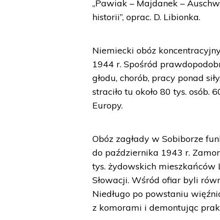
„Pawiak – Majdanek – Auschwit
historii”, oprac. D. Libionka.
Niemiecki obóz koncentracyjny 
1944 r. Spośród prawdopodobni
głodu, chorób, pracy ponad si
straciło tu około 80 tys. osób. 
Europy.
Obóz zagłady w Sobiborze funk
do października 1943 r. Zamor
tys. żydowskich mieszkańców Lu
Słowacji. Wśród ofiar byli równ
Niedługo po powstaniu więźn
z komorami i demontując prak