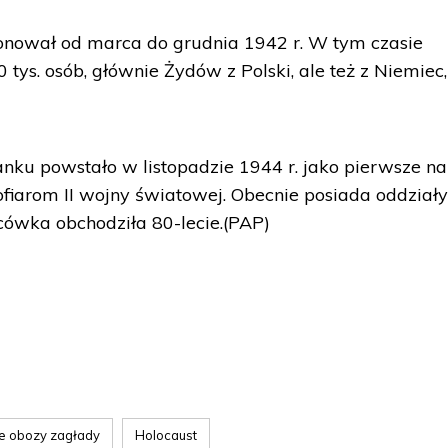
onował od marca do grudnia 1942 r. W tym czasie
ys. osób, głównie Żydów z Polski, ale też z Niemiec,
u powstało w listopadzie 1944 r. jako pierwsze na
iarom II wojny światowej. Obecnie posiada oddział
acówka obchodziła 80-lecie.(PAP)
e obozy zagłady
Holocaust