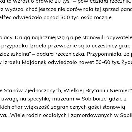
o wzrost o prawie 20 tys.” – powiedziała rzecznik.
az wyższa, choć jeszcze nie dorównała tej sprzed pan
ełżec odwiedzało ponad 300 tys. osób rocznie.
lacy. Drugą najliczniejszą grupę stanowili obywatel
„W przypadku Izraela przeważnie są to uczestnicy grup
eż szkolna” – dodała rzeczniczka. Przypomniała, że 
 Izraelu Majdanek odwiedzało nawet 50-60 tys. Ży
Stanów Zjednoczonych, Wielkiej Brytanii i Niemiec”
ła uwagę na specyfikę muzeum w Sobiborze, gdzie z
kich ofiar większość zagranicznych gości stanowią
wa. „Wiele rodzin ocalałych i zamordowanych w Sobi