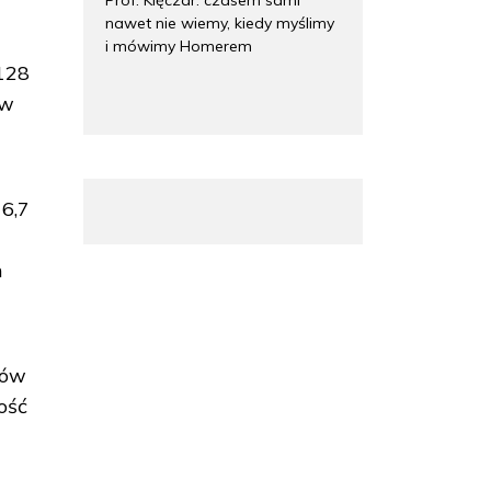
nawet nie wiemy, kiedy myślimy
i mówimy Homerem
 128
ów
 6,7
n
jów
łość