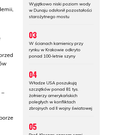
Wyjątkowo niski poziom wody
demii,
w Dunaju odsłonił pozostałości
starożytnego mostu
03
e
W ścianach kamienicy przy
rynku w Krakowie odkryto
przed
ponad 100-letnie szyny
dów
04
Władze USA poszukują
szczątków ponad 81 tys.
 –
żołnierzy amerykańskich
poległych w konfliktach
zbrojnych od II wojny światowej
borze
05
Prof. Klęczar: czasem sami