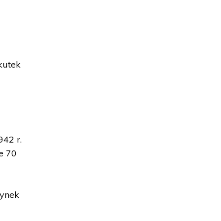
a
kutek
42 r.
e 70
dynek