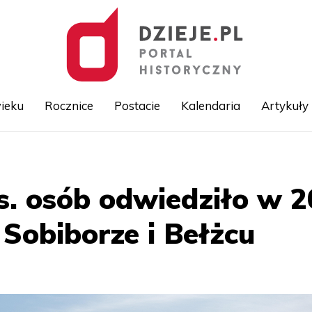
ieku
Rocznice
Postacie
Kalendaria
Artykuły
Przejdź
do
treści
ys. osób odwiedziło w 
Sobiborze i Bełżcu