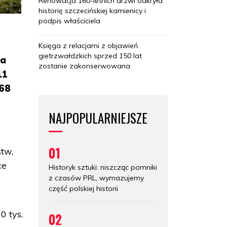
Renowacja 160-letnich drzwi odkryła
historię szczecińskiej kamienicy i
podpis właściciela
Księga z relacjami z objawień
gietrzwałdzkich sprzed 150 lat
 a
zostanie zakonserwowana
11
168
NAJPOPULARNIEJSZE
01
tw,
ce
Historyk sztuki: niszcząc pomniki
z czasów PRL, wymazujemy
część polskiej historii
0 tys.
02