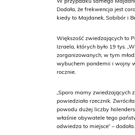
W przypadku samego Majdanka t
Dodała, że frekwencja jest cor
kiedy to Majdanek, Sobibór i B
Większość zwiedzających to Po
Izraela, których było 19 tys. 
zorganizowanych, w tym młodzi
wybuchem pandemii i wojny w
rocznie.
„Sporo mamy zwiedzających ze 
powiedziała rzecznik. Zwróci
powodu dużej liczby holenders
właśnie obywatele tego państ
odwiedza to miejsce” – dodała.