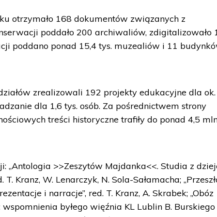
ku otrzymało 168 dokumentów związanych z
onserwacji poddało 200 archiwaliów, zdigitalizowało
rwacji poddano ponad 15,4 tys. muzealiów i 11 budynk
iałów zrealizowali 192 projekty edukacyjne dla ok.
adzanie dla 1,6 tys. osób. Za pośrednictwem strony
ościowych treści historyczne trafiły do ponad 4,5 ml
i: „Antologia >>Zeszytów Majdanka<<. Studia z dzie
d. T. Kranz, W. Lenarczyk, N. Sola-Sałamacha; „Przesz
entacje i narracje”, red. T. Kranz, A. Skrabek; „Obóz
; wspomnienia byłego więźnia KL Lublin B. Burskiego