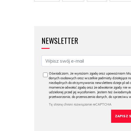
NEWSLETTER
Oświadczam, że wyrażam zgodę oraz upoważniam Muzeu
danych osobowych oraz wszelkie podmioty działające na
niezbędnych do otrzymywania newslettera dzieje.pl od
momencie odwołać zgodę oraz że odwołanie zgody nie 
udzielonej przed jej wycofaniem. Jestem też świadomy/a
przetwarzania, do przenoszenia danych, do sprzeciwu 