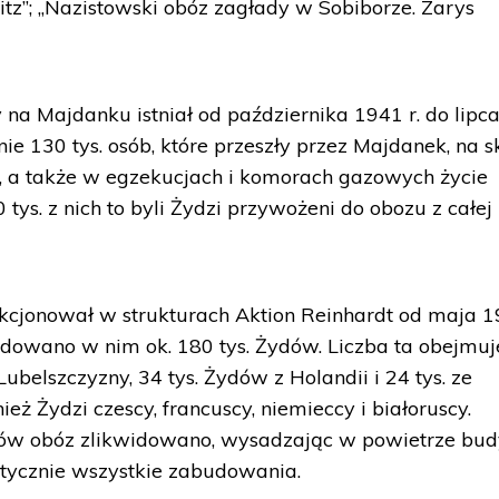
z”; „Nazistowski obóz zagłady w Sobiborze. Zarys
na Majdanku istniał od października 1941 r. do lipc
e 130 tys. osób, które przeszły przez Majdanek, na s
ły, a także w egzekucjach i komorach gazowych życie
60 tys. z nich to byli Żydzi przywożeni do obozu z całej
cjonował w strukturach Aktion Reinhardt od maja 19
dowano w nim ok. 180 tys. Żydów. Liczba ta obejmuj
belszczyzny, 34 tys. Żydów z Holandii i 24 tys. ze
ież Żydzi czescy, francuscy, niemieccy i białoruscy.
iów obóz zlikwidowano, wysadzając w powietrze bu
tycznie wszystkie zabudowania.