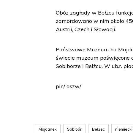
Obóz zagłady w Bełżcu funkcj
zamordowano w nim około 450 t
Austrii, Czech i Słowacji.
Państwowe Muzeum na Majdank
świecie muzeum poświęcone of
Sobiborze i Bełżcu. W ub.r. pl
pin/ aszw/
Majdanek
Sobibór
Bełżec
niemiecki