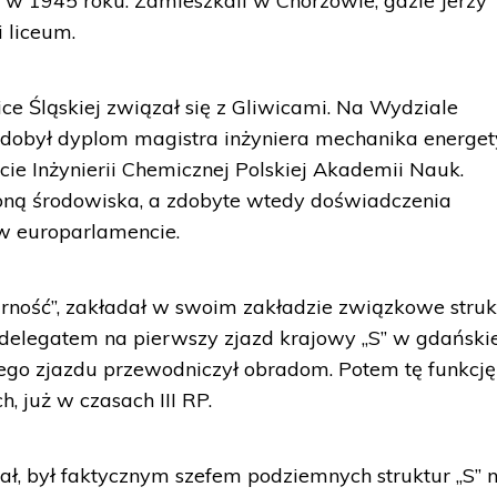
o w 1945 roku. Zamieszkali w Chorzowie, gdzie Jerzy
 liceum.
ce Śląskiej związał się z Gliwicami. Na Wydziale
obył dyplom magistra inżyniera mechanika energet
ucie Inżynierii Chemicznej Polskiej Akademii Nauk.
ną środowiska, a zdobyte wtedy doświadczenia
 w europarlamencie.
rność”, zakładał w swoim zakładzie związkowe struk
delegatem na pierwszy zjazd krajowy „S” w gdańskie
 tego zjazdu przewodniczył obradom. Potem tę funkcję
h, już w czasach III RP.
ł, był faktycznym szefem podziemnych struktur „S” 