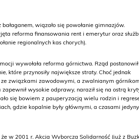
ż bałaganem, wiązało się powołanie gimnazjów.
yjęta reforma finansowania rent i emerytur oraz służ
ołanie regionalnych kas chorych).
mocji wywołała reforma górnictwa. Rząd postanowił
, które przynosiły największe straty. Choć jednak
ał ze związkami zawodowymi, a zwalnianym górniko
 zapewnił wysokie odprawy, naraził się na ostrą kryt
ło się bowiem z pauperyzacją wielu rodzin i regre
ch, gdzie kopalnie były głównymi, a czasami jedyn
, że w 2001 r. Akcja Wyborcza Solidarność (już z Buz