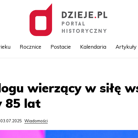
ieku
Rocznice
Postacie
Kalendaria
Artykuły
Przejdź
do
treści
logu wierzący w siłę w
 85 lat
 03.07.2025
Wiadomości