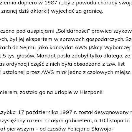
ziemia dopiero w 1987 r., by z powodu choroby swoj
, znanej dziś aktorki) wyjechać za granicę.
noczona pod auspicjami „Solidarności” prawica szyko
ch, był jej ekspertem w sprawach gospodarczych. Sz
orach do Sejmu jako kandydat AWS (Akcji Wyborczej
,5 tys. głosów. Mandat posła zdobył tylko dlatego, że
ordynacji część z nich była obsadzana z tzw. list
j ustalonej przez AWS miał jedno z czołowych miejsc.
erem, zastała go na urlopie w Hiszpanii.
szybko: 17 października 1997 r. został desygnowany 
rzysiężony razem z całym gabinetem, a 10 listopada
tał pierwszym – od czasów Felicjana Sławoja-