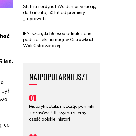
Stefcia i ordynat Waldemar wracają
do Łańcuta; 50 lat od premiery
„Trędowatej”
IPN: szczątki 55 osób odnalezione
Choć
podczas ekshumacji w Ostrówkach i
Woli Ostrowieckiej
 lat.
NAJPOPULARNIEJSZE
go
 był
01
twa
Historyk sztuki: niszcząc pomniki
z czasów PRL, wymazujemy
część polskiej historii
, co