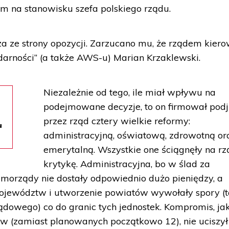
m na stanowisku szefa polskiego rządu.
a ze strony opozycji. Zarzucano mu, że rządem kiero
lidarności” (a także AWS-u) Marian Krzaklewski.
Niezależnie od tego, ile miał wpływu na
podejmowane decyzje, to on firmował podj
przez rząd cztery wielkie reformy:
u
administracyjną, oświatową, zdrowotną or
emerytalną. Wszystkie one ściągnęły na rz
krytykę. Administracyjna, bo w ślad za
orządy nie dostały odpowiednio dużo pieniędzy, a
 województw i utworzenie powiatów wywołały spory (
dowego) co do granic tych jednostek. Kompromis, ja
w (zamiast planowanych początkowo 12), nie uciszył