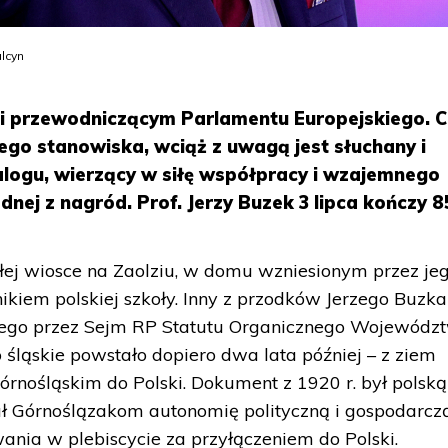
ulcyn
 i przewodniczącym Parlamentu Europejskiego. 
ego stanowiska, wciąż z uwagą jest słuchany i
alogu, wierzący w siłę współpracy i wzajemnego
dnej z nagród. Prof. Jerzy Buzek 3 lipca kończy 85
łej wiosce na Zaolziu, w domu wzniesionym przez je
ikiem polskiej szkoły. Inny z przodków Jerzego Buzka
ętego przez Sejm RP Statutu Organicznego Wojewódz
ląskie powstało dopiero dwa lata później – z ziem
órnośląskim do Polski. Dokument z 1920 r. był polską
ł Górnoślązakom autonomię polityczną i gospodarczą
ania w plebiscycie za przyłączeniem do Polski.