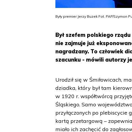
Były premier Jerzy Buzek Fot. PAP/Szymon P
Był szefem polskiego rządu
nie zajmuje już eksponowan
nagradzany. To człowiek di
szacunku - mówili autorzy je
Urodził się w Śmiłowicach, ma
dziadka, który był tam kierown
w 1920 r. współtwórcą przyj
Śląskiego. Samo województwo ś
przyłączonych po plebiscycie g
kartą przetargową – zapewnia
miało ich zachęcić do zagłosow