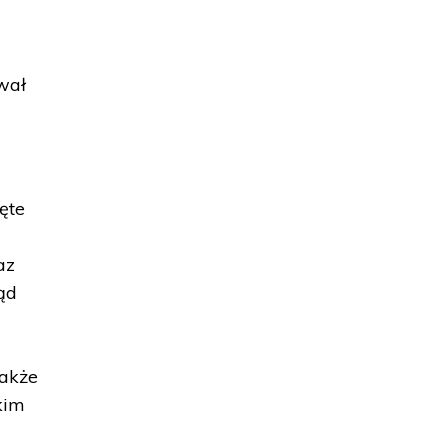
wał
ęte
az
ąd
także
kim