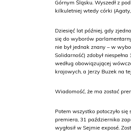
Górnym Śląsku. Wyszedł z pod
kilkuletniej wtedy córki (Agaty
Dziesięć lat później, gdy zjed
się do wyborów parlamentarny
nie był jednak znany – w wyb
Solidarność) zdobył niespełna 1
według obowiązującej wówczas 
krajowych, a Jerzy Buzek na te
Wiadomość, że ma zostać premi
Potem wszystko potoczyło się 
premiera, 31 października zap
wygłosił w Sejmie exposé. Zos