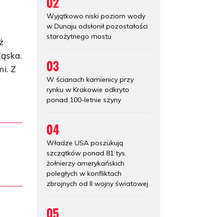
02
Wyjątkowo niski poziom wody
w Dunaju odsłonił pozostałości
starożytnego mostu
ż
ąska.
03
i. Z
W ścianach kamienicy przy
rynku w Krakowie odkryto
ponad 100-letnie szyny
04
Władze USA poszukują
szczątków ponad 81 tys.
żołnierzy amerykańskich
poległych w konfliktach
zbrojnych od II wojny światowej
05