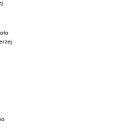
ej
wała
erzej
na