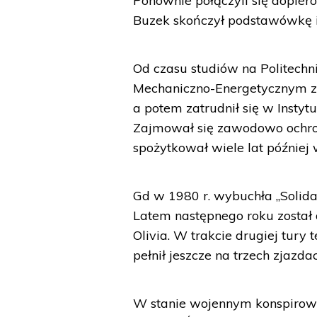
Ponownie połączyli się dopier
Buzek skończył podstawówkę i
Od czasu studiów na Politechni
Mechaniczno-Energetycznym zd
a potem zatrudnił się w Instyt
Zajmował się zawodowo ochro
spożytkował wiele lat później
Gd w 1980 r. wybuchła „Solida
Latem następnego roku został 
Olivia. W trakcie drugiej tury
pełnił jeszcze na trzech zjazdac
W stanie wojennym konspirowa