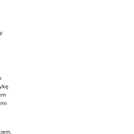
by
m
ykę.
sem
ymi
kiem,