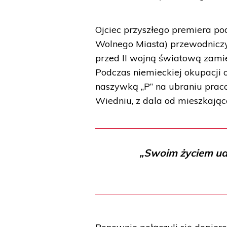
Ojciec przyszłego premiera p
Wolnego Miasta) przewodniczył 
przed II wojną światową zami
Podczas niemieckiej okupacji o
naszywką „P” na ubraniu praco
Wiedniu, z dala od mieszkające
„Swoim życiem udo