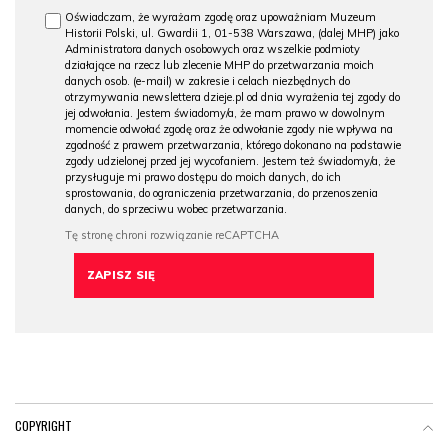
Oświadczam, że wyrażam zgodę oraz upoważniam Muzeum
Historii Polski, ul. Gwardii 1, 01-538 Warszawa, (dalej MHP) jako
Administratora danych osobowych oraz wszelkie podmioty
działające na rzecz lub zlecenie MHP do przetwarzania moich
danych osob. (e-mail) w zakresie i celach niezbędnych do
otrzymywania newslettera dzieje.pl od dnia wyrażenia tej zgody do
jej odwołania. Jestem świadomy/a, że mam prawo w dowolnym
momencie odwołać zgodę oraz że odwołanie zgody nie wpływa na
zgodność z prawem przetwarzania, którego dokonano na podstawie
zgody udzielonej przed jej wycofaniem. Jestem też świadomy/a, że
przysługuje mi prawo dostępu do moich danych, do ich
sprostowania, do ograniczenia przetwarzania, do przenoszenia
danych, do sprzeciwu wobec przetwarzania.
COPYRIGHT