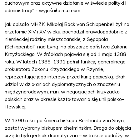
duchowym oraz aktywne działanie w świecie polityki i
administracji” - wyjaśniło muzeum.
Jak opisało MHZK, Mikołaj Bock von Schippenbeil żył na
przełomie XIV i XV wieku; pochodził prawdopodobnie z
niemieckiej rodziny mieszczańskiej z Sępopola
(Schippenbeil) nad Łyną, na obszarze państwa Zakonu
Krzyżackiego. W źródłach pojawia się od 1 maja 1388
roku. W latach 1388–1391 pełnił funkcję generalnego
prokuratora Zakonu Krzyżackiego w Rzymie,
reprezentując jego interesy przed kurią papieską. Brał
udział w działaniach dyplomatycznych o znaczeniu
międzynarodowym, m.in. w negocjacjach krzyżacko-
polskich oraz w okresie kształtowania się unii polsko-
litewskiej.
W 1390 roku, po śmierci biskupa Reinharda von Sayn,
został wybrany biskupem chełmińskim. Droga do objęcia
urzędu była jednak dramatyczna – w trakcie podróży, w