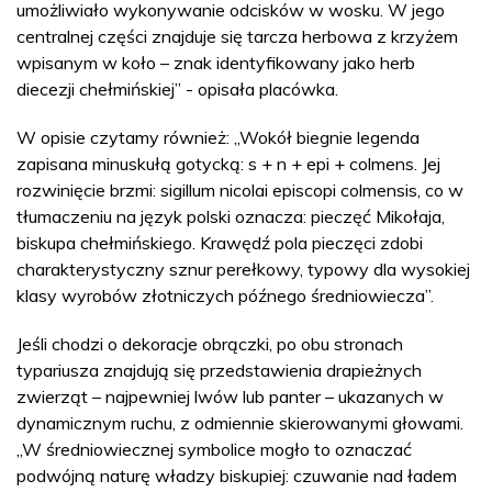
umożliwiało wykonywanie odcisków w wosku. W jego
centralnej części znajduje się tarcza herbowa z krzyżem
wpisanym w koło – znak identyfikowany jako herb
diecezji chełmińskiej” - opisała placówka.
W opisie czytamy również: „Wokół biegnie legenda
zapisana minuskułą gotycką: s + n + epi + colmens. Jej
rozwinięcie brzmi: sigillum nicolai episcopi colmensis, co w
tłumaczeniu na język polski oznacza: pieczęć Mikołaja,
biskupa chełmińskiego. Krawędź pola pieczęci zdobi
charakterystyczny sznur perełkowy, typowy dla wysokiej
klasy wyrobów złotniczych późnego średniowiecza”.
Jeśli chodzi o dekoracje obrączki, po obu stronach
typariusza znajdują się przedstawienia drapieżnych
zwierząt – najpewniej lwów lub panter – ukazanych w
dynamicznym ruchu, z odmiennie skierowanymi głowami.
„W średniowiecznej symbolice mogło to oznaczać
podwójną naturę władzy biskupiej: czuwanie nad ładem