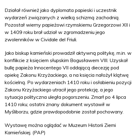
Działał również jako dyplomata papieski i uczestnik
wydarzeń związanych z wielką schizmą zachodnią.
Pozostał wierny papieżowi rzymskiemu Grzegorzowi XII i
w 1409 roku brał udział w zgromadzeniu jego
zwolenników w Cividale del Friuli.
Jako biskup kamieński prowadził aktywną politykę, m.in. w
konflikcie z księciem słupskim Bogusławem VIII. Uzyskał
bullę papieża Innocentego VII oddającą diecezję pod
opiekę Zakonu Krzyżackiego, a na księcia nałożył klątwę
kościelną. Po wydarzeniach 1410 roku i osłabieniu pozycji
Zakonu Krzyżackiego utracił jego protekcję, a jego
sytuacja polityczna uległa pogorszeniu. Zmarł po 4 lipca
1410 roku; ostatni znany dokument wystawił w
Myśliborzu, gdzie prawdopodobnie został pochowany.
Wystawę można oglądać w Muzeum Historii Ziemi
Kamieńskiej. (PAP)