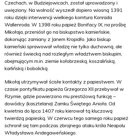
Czechach, w Budziejowicach, został uprowadzony i
uwięziony. Na wolność wyszedł dopiero wiosną 1391
roku dzięki interwencji wielkiego komtura Konrada
Wallenroda. W 1398 roku papież Bonifacy IX, na prośbę
Mikołaja, przeniósł go na biskupstwo kamieńskie,
dokonując zamiany z Janem Kropidło. Jako biskup
kamieński sprawował władzę nie tylko duchowną, ale
również świecką nad rozległym władztwem biskupim,
obejmującym m.in. ziemie kołobrzeską, koszalińską,
karlińską i bobolicką.
Mikołaj utrzymywał ścisłe kontakty z papiestwem. W
czasie pontyfikatu papieża Grzegorza XII przebywał w
Rzymie, gdzie powierzono mu prestiżową funkcję –
dowódcy (kasztelana) Zamku Świętego Anioła. Od
kwietnia do lipca 1407 roku kierował tą kluczową
twierdzą papieską. W czerwcu tego samego roku papież
schronił się tam podczas zbrojnego ataku króla Neapolu
Władysława Andegaweńskiego.