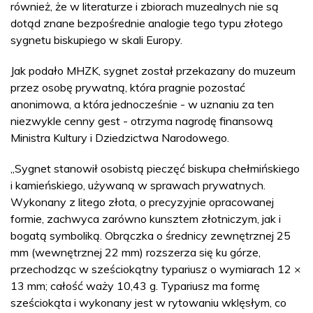
również, że w literaturze i zbiorach muzealnych nie są
dotąd znane bezpośrednie analogie tego typu złotego
sygnetu biskupiego w skali Europy.
Jak podało MHZK, sygnet został przekazany do muzeum
przez osobę prywatną, która pragnie pozostać
anonimowa, a która jednocześnie - w uznaniu za ten
niezwykle cenny gest - otrzyma nagrodę finansową
Ministra Kultury i Dziedzictwa Narodowego.
„Sygnet stanowił osobistą pieczęć biskupa chełmińskiego
i kamieńskiego, używaną w sprawach prywatnych.
Wykonany z litego złota, o precyzyjnie opracowanej
formie, zachwyca zarówno kunsztem złotniczym, jak i
bogatą symboliką. Obrączka o średnicy zewnętrznej 25
mm (wewnętrznej 22 mm) rozszerza się ku górze,
przechodząc w sześciokątny typariusz o wymiarach 12 ×
13 mm; całość waży 10,43 g. Typariusz ma formę
sześciokąta i wykonany jest w rytowaniu wklęsłym, co