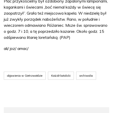
Plac przykościelny był ozdobiony zapalonymi lampionami,
kagankami i świecami „boć niemal każdy w świecę się
zaopatrzył”. Grała też miejscowa kapela. W niedzielę był
już zwykły porządek nabożeństw. Rano, w południe i
wieczorem odmawiano Różaniec. Msze św. sprawowano
o godz. 7 i 10, a tę poprzedziło kazanie. Około godz. 15
odśpiewano litanię loretańską. (PAP)
ali/ joz/ amac/
objawienia w Gietrzwałdzie
Kościół katolicki
archiwalia