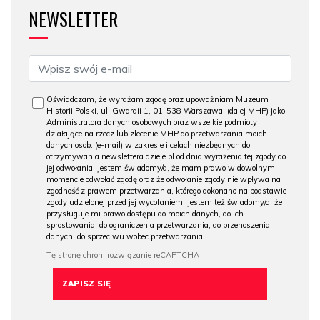
NEWSLETTER
Oświadczam, że wyrażam zgodę oraz upoważniam Muzeum
Historii Polski, ul. Gwardii 1, 01-538 Warszawa, (dalej MHP) jako
Administratora danych osobowych oraz wszelkie podmioty
działające na rzecz lub zlecenie MHP do przetwarzania moich
danych osob. (e-mail) w zakresie i celach niezbędnych do
otrzymywania newslettera dzieje.pl od dnia wyrażenia tej zgody do
jej odwołania. Jestem świadomy/a, że mam prawo w dowolnym
momencie odwołać zgodę oraz że odwołanie zgody nie wpływa na
zgodność z prawem przetwarzania, którego dokonano na podstawie
zgody udzielonej przed jej wycofaniem. Jestem też świadomy/a, że
przysługuje mi prawo dostępu do moich danych, do ich
sprostowania, do ograniczenia przetwarzania, do przenoszenia
danych, do sprzeciwu wobec przetwarzania.