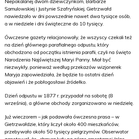
Niepokalanej dwóm dziewczynkom, Barbarze
Samulowskiej i Justynie Szafryńskiej, Gietrzwałd
nawiedzało w dni powszednie nawet dwa tysiące osób,
a w niedziele i dni świąteczne do 10 tysięcy.
Ówczesne gazety relacjonowały, że wszyscy czekali też
na dzień głównego parafialnego odpustu, który
obchodzono od początku istnienia parafii, czyli na święto
Narodzenia Najświętszej Maryi Panny. Miał być
niezwykły, ponieważ według przekazów wizjonerek
Maryja zapowiedziała, że będzie to ostatni dzień
objawień i że pobłogosławi źródełko.
Dzień odpustu w 1877 r. przypadał na sobotę (8
września), a główne obchody zorganizowano w niedzielę.
Już wieczorem – jak podawała ówczesna prasa – w
Gietrzwałdzie, który liczył około 400 mieszkańców,
przebywało około 50 tysięcy pielgrzymów. Obserwator
zanotował, że „chmura ludu na górze cmentarnej (plac