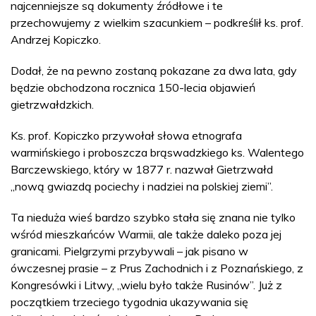
najcenniejsze są dokumenty źródłowe i te
przechowujemy z wielkim szacunkiem – podkreślił ks. prof.
Andrzej Kopiczko.
Dodał, że na pewno zostaną pokazane za dwa lata, gdy
będzie obchodzona rocznica 150-lecia objawień
gietrzwałdzkich.
Ks. prof. Kopiczko przywołał słowa etnografa
warmińskiego i proboszcza brąswadzkiego ks. Walentego
Barczewskiego, który w 1877 r. nazwał Gietrzwałd
„nową gwiazdą pociechy i nadziei na polskiej ziemi”.
Ta nieduża wieś bardzo szybko stała się znana nie tylko
wśród mieszkańców Warmii, ale także daleko poza jej
granicami. Pielgrzymi przybywali – jak pisano w
ówczesnej prasie – z Prus Zachodnich i z Poznańskiego, z
Kongresówki i Litwy, „wielu było także Rusinów”. Już z
początkiem trzeciego tygodnia ukazywania się