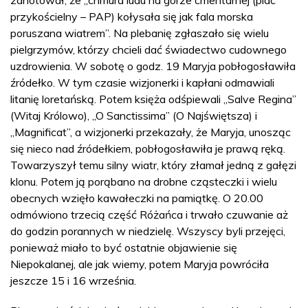
przykościelny – PAP) kołysała się jak fala morska
poruszana wiatrem”. Na plebanię zgłaszało się wielu
pielgrzymów, którzy chcieli dać świadectwo cudownego
uzdrowienia. W sobotę o godz. 19 Maryja pobłogosławiła
źródełko. W tym czasie wizjonerki i kapłani odmawiali
litanię loretańską. Potem księża odśpiewali „Salve Regina”
(Witaj Królowo), „O Sanctissima” (O Najświętsza) i
„Magnificat”, a wizjonerki przekazały, że Maryja, unosząc
się nieco nad źródełkiem, pobłogosławiła je prawą ręką.
Towarzyszył temu silny wiatr, który złamał jedną z gałęzi
klonu. Potem ją porąbano na drobne cząsteczki i wielu
obecnych wzięło kawałeczki na pamiątkę. O 20.00
odmówiono trzecią część Różańca i trwało czuwanie aż
do godzin porannych w niedzielę. Wszyscy byli przejęci,
ponieważ miało to być ostatnie objawienie się
Niepokalanej, ale jak wiemy, potem Maryja powróciła
jeszcze 15 i 16 września.