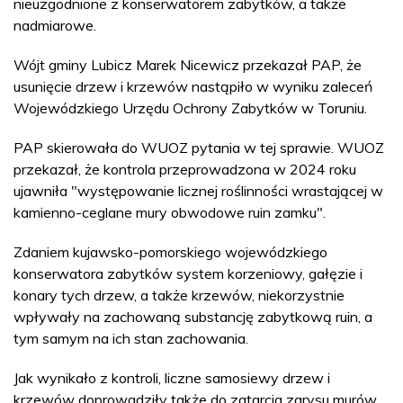
nieuzgodnione z konserwatorem zabytków, a także
nadmiarowe.
Wójt gminy Lubicz Marek Nicewicz przekazał PAP, że
usunięcie drzew i krzewów nastąpiło w wyniku zaleceń
Wojewódzkiego Urzędu Ochrony Zabytków w Toruniu.
PAP skierowała do WUOZ pytania w tej sprawie. WUOZ
przekazał, że kontrola przeprowadzona w 2024 roku
ujawniła "występowanie licznej roślinności wrastającej w
kamienno-ceglane mury obwodowe ruin zamku".
Zdaniem kujawsko-pomorskiego wojewódzkiego
konserwatora zabytków system korzeniowy, gałęzie i
konary tych drzew, a także krzewów, niekorzystnie
wpływały na zachowaną substancję zabytkową ruin, a
tym samym na ich stan zachowania.
Jak wynikało z kontroli, liczne samosiewy drzew i
krzewów doprowadziły także do zatarcia zarysu murów