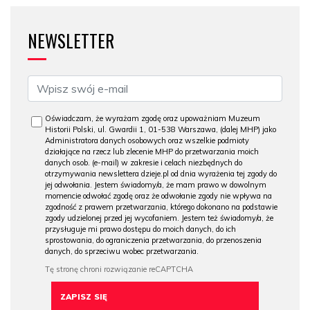
NEWSLETTER
Oświadczam, że wyrażam zgodę oraz upoważniam Muzeum
Historii Polski, ul. Gwardii 1, 01-538 Warszawa, (dalej MHP) jako
Administratora danych osobowych oraz wszelkie podmioty
działające na rzecz lub zlecenie MHP do przetwarzania moich
danych osob. (e-mail) w zakresie i celach niezbędnych do
otrzymywania newslettera dzieje.pl od dnia wyrażenia tej zgody do
jej odwołania. Jestem świadomy/a, że mam prawo w dowolnym
momencie odwołać zgodę oraz że odwołanie zgody nie wpływa na
zgodność z prawem przetwarzania, którego dokonano na podstawie
zgody udzielonej przed jej wycofaniem. Jestem też świadomy/a, że
przysługuje mi prawo dostępu do moich danych, do ich
sprostowania, do ograniczenia przetwarzania, do przenoszenia
danych, do sprzeciwu wobec przetwarzania.