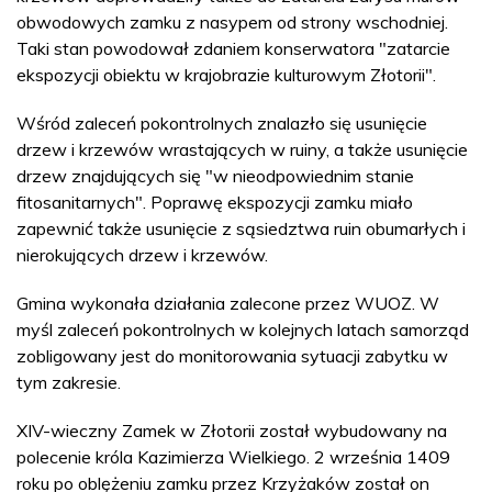
obwodowych zamku z nasypem od strony wschodniej.
Taki stan powodował zdaniem konserwatora "zatarcie
ekspozycji obiektu w krajobrazie kulturowym Złotorii".
Wśród zaleceń pokontrolnych znalazło się usunięcie
drzew i krzewów wrastających w ruiny, a także usunięcie
drzew znajdujących się "w nieodpowiednim stanie
fitosanitarnych". Poprawę ekspozycji zamku miało
zapewnić także usunięcie z sąsiedztwa ruin obumarłych i
nierokujących drzew i krzewów.
Gmina wykonała działania zalecone przez WUOZ. W
myśl zaleceń pokontrolnych w kolejnych latach samorząd
zobligowany jest do monitorowania sytuacji zabytku w
tym zakresie.
XIV-wieczny Zamek w Złotorii został wybudowany na
polecenie króla Kazimierza Wielkiego. 2 września 1409
roku po oblężeniu zamku przez Krzyżaków został on