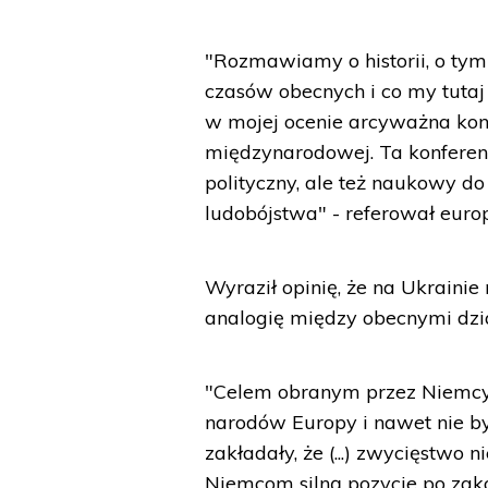
"Rozmawiamy o historii, o tym
czasów obecnych i co my tutaj 
w mojej ocenie arcyważna kon
międzynarodowej. Ta konferenc
polityczny, ale też naukowy do 
ludobójstwa" - referował europ
Wyraził opinię, że na Ukraini
analogię między obecnymi dzia
"Celem obranym przez Niemcy w
narodów Europy i nawet nie by
zakładały, że (...) zwycięstwo 
Niemcom silną pozycje po zako