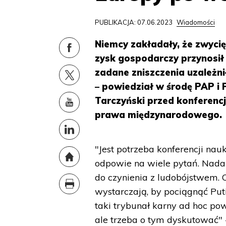
PUBLIKACJA: 07.06.2023
Wiadomości
Niemcy zakładały, że zwycię
zysk gospodarczy przynosił
zadane zniszczenia uzależni
– powiedział w środę PAP i
Tarczyński przed konferencj
prawa międzynarodowego.
"Jest potrzeba konferencji nau
odpowie na wiele pytań. Nadal
do czynienia z ludobójstwem. C
wystarczają, by pociągnąć Put
taki trybunał karny ad hoc po
ale trzeba o tym dyskutować" 