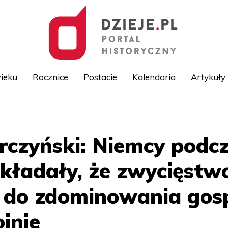
ieku
Rocznice
Postacie
Kalendaria
Artykuły
Przejdź
do
treści
rczyński: Niemcy podcz
kładały, że zwycięstwo
e do zdominowania go
jnie