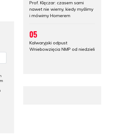
Prof. Klęczar: czasem sami
nawet nie wiemy, kiedy myślimy
i mówimy Homerem
05
Kalwaryjski odpust
Wniebowzięcia NMP od niedzieli
h
ym
a