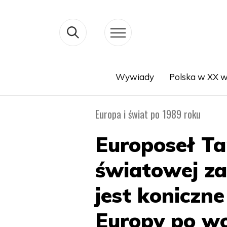
Wywiady
Polska w XX w
Search
Europa i świat po 1989 roku
Europoseł Ta
światowej za
jest koniczn
Europy po wo