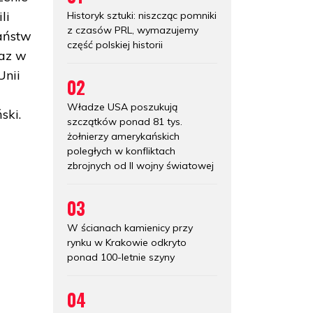
li
Historyk sztuki: niszcząc pomniki
z czasów PRL, wymazujemy
państw
część polskiej historii
raz w
Unii
02
Władze USA poszukują
ski.
szczątków ponad 81 tys.
żołnierzy amerykańskich
poległych w konfliktach
zbrojnych od II wojny światowej
03
W ścianach kamienicy przy
rynku w Krakowie odkryto
ponad 100-letnie szyny
04