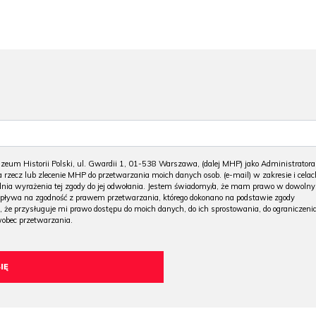
m Historii Polski, ul. Gwardii 1, 01-538 Warszawa, (dalej MHP) jako Administratora
 rzecz lub zlecenie MHP do przetwarzania moich danych osob. (e-mail) w zakresie i celac
 dnia wyrażenia tej zgody do jej odwołania. Jestem świadomy/a, że mam prawo w dowoln
wpływa na zgodność z prawem przetwarzania, którego dokonano na podstawie zgody
, że przysługuje mi prawo dostępu do moich danych, do ich sprostowania, do ograniczeni
wobec przetwarzania.