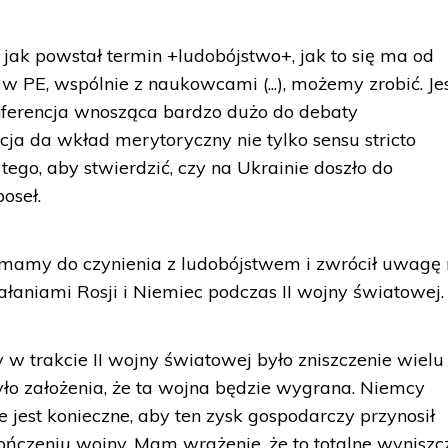
 jak powstał termin +ludobójstwo+, jak to się ma od
w PE, wspólnie z naukowcami (...), możemy zrobić. Jes
ferencja wnosząca bardzo dużo do debaty
ja da wkład merytoryczny nie tylko sensu stricto
tego, aby stwierdzić, czy na Ukrainie doszło do
oseł.
e mamy do czynienia z ludobójstwem i zwrócił uwagę
łaniami Rosji i Niemiec podczas II wojny światowej.
 trakcie II wojny światowej było zniszczenie wielu
ło założenia, że ta wojna będzie wygrana. Niemcy
nie jest konieczne, aby ten zysk gospodarczy przynosił
ńczeniu wojny. Mam wrażenie, że to totalne wyniszc