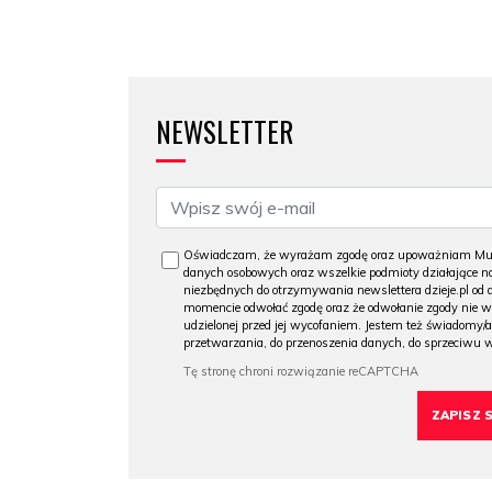
NEWSLETTER
Oświadczam, że wyrażam zgodę oraz upoważniam Muzeu
danych osobowych oraz wszelkie podmioty działające na
niezbędnych do otrzymywania newslettera dzieje.pl od
momencie odwołać zgodę oraz że odwołanie zgody nie 
udzielonej przed jej wycofaniem. Jestem też świadomy/a
przetwarzania, do przenoszenia danych, do sprzeciwu 