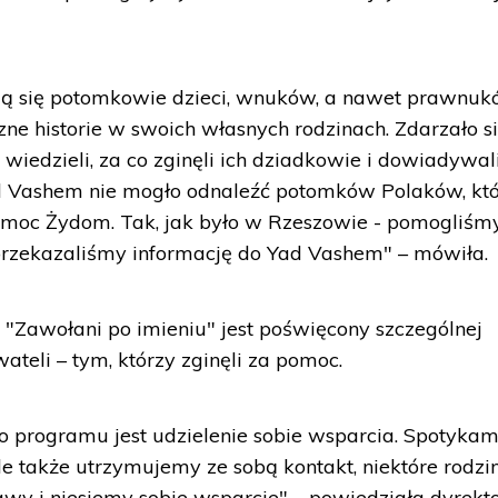
ją się potomkowie dzieci, wnuków, a nawet prawnuk
szne historie w swoich własnych rodzinach. Zdarzało s
iedzieli, za co zginęli ich dziadkowie i dowiadywali
Yad Vashem nie mogło odnaleźć potomków Polaków, kt
pomoc Żydom. Tak, jak było w Rzeszowie - pomogliśm
 przekazaliśmy informację do Yad Vashem" – mówiła.
 "Zawołani po imieniu" jest poświęcony szczególnej
ateli – tym, którzy zginęli za pomoc.
rogramu jest udzielenie sobie wsparcia. Spotykam
le także utrzymujemy ze sobą kontakt, niektóre rodzi
wy i niesiemy sobie wsparcie" – powiedziała dyrekt