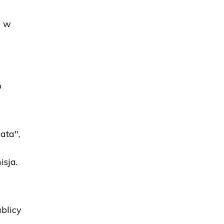
e w
o
ata",
isja.
blicy