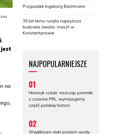
Przypadek Ingeborg Bachmann
dczas
35 lat temu runęła najwyższa
budowla świata: maszt w
Konstantynowie
i
jest
NAJPOPULARNIEJSZE
01
in na
Historyk sztuki: niszcząc pomniki
z czasów PRL, wymazujemy
iego,
część polskiej historii
02
,
Wyjątkowo niski poziom wody