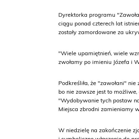
Dyrektorka programu "Zawołan
ciągu ponad czterech lat istni
zostały zamordowane za ukry
"Wiele upamiętnień, wiele wz
zwołamy po imieniu Józefa i Wi
Podkreśliła, że "zawołani" ni
bo nie zawsze jest to możliwe,
"Wydobywanie tych postaw na ś
Miejsca zbrodni zamieniamy w
W niedzielę na zakończenie zj
i symboliczne włączenie do p