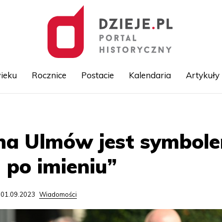
ieku
Rocznice
Postacie
Kalendaria
Artykuły
Przejdź
do
treści
na Ulmów jest symbol
po imieniu”
 01.09.2023
Wiadomości