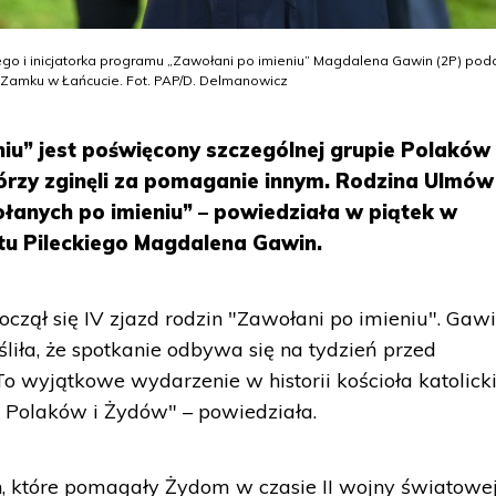
ckiego i inicjatorka programu „Zawołani po imieniu” Magdalena Gawin (2P) po
a Zamku w Łańcucie. Fot. PAP/D. Delmanowicz
iu” jest poświęcony szczególnej grupie Polaków 
tórzy zginęli za pomaganie innym. Rodzina Ulmów 
anych po imieniu” – powiedziała w piątek w
utu Pileckiego Magdalena Gawin.
czął się IV zjazd rodzin "Zawołani po imieniu". Gaw
liła, że spotkanie odbywa się na tydzień przed
o wyjątkowe wydarzenie w historii kościoła katolick
i Polaków i Żydów" – powiedziała.
n, które pomagały Żydom w czasie II wojny światowej