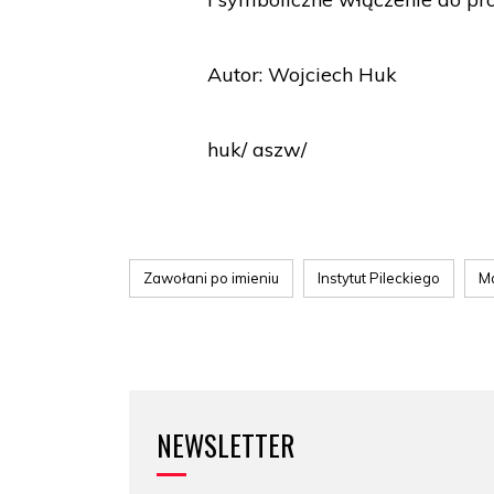
Autor: Wojciech Huk
huk/ aszw/
Zawołani po imieniu
Instytut Pileckiego
M
NEWSLETTER