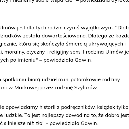
Ulmów jest dla tych rodzin czymś wyjątkowym. "Dlat
 dziadków została dowartościowana. Dlatego że każd
gicznie, która się skończyła śmiercią ukrywających i
 moralny, etyczny i religijny sens. I rodzina Ulmów je
ch po imieniu" – powiedziała Gawin.
m spotkaniu biorą udział m.in. potomkowie rodziny
ani w Markowej przez rodzinę Szylarów.
ie opowiadamy historii z podręczników, książek tylko
udzkie. To jest najlepszy dowód na to, że dobro jes
ć silniejsze niż zło" - powiedziała Gawin.