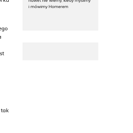
nawet nie wiemy, kiedy myślimy
i mówimy Homerem
ego
a
st
 tak
t