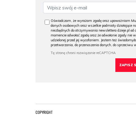
Oświadczam, że wyrażam zgodę oraz upoważniam Muzeu
danych osobowych oraz wszelkie podmioty działające na
niezbędnych do otrzymywania newslettera dzieje.pl od
momencie odwołać zgodę oraz że odwołanie zgody nie 
udzielonej przed jej wycofaniem. Jestem też świadomy/a
przetwarzania, do przenoszenia danych, do sprzeciwu 
COPYRIGHT