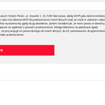
m Historii Polski, ul. Gwardii 1, 01-538 Warszawa, (dalej MHP) jako Administratora
 rzecz lub zlecenie MHP do przetwarzania moich danych osob. (e-mail) w zakresie i celac
 dnia wyrażenia tej zgody do jej odwołania. Jestem świadomy/a, że mam prawo w dowoln
wpływa na zgodność z prawem przetwarzania, którego dokonano na podstawie zgody
, że przysługuje mi prawo dostępu do moich danych, do ich sprostowania, do ograniczeni
wobec przetwarzania.