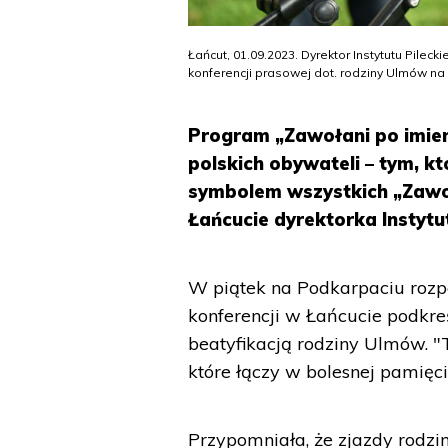
Łańcut, 01.09.2023. Dyrektor Instytutu Pile
konferencji prasowej dot. rodziny Ulmów n
Program „Zawołani po imien
polskich obywateli – tym, k
symbolem wszystkich „Zawoł
Łańcucie dyrektorka Instyt
W piątek na Podkarpaciu rozpo
konferencji w Łańcucie podkreś
beatyfikacją rodziny Ulmów. "T
które łączy w bolesnej pamięc
Przypomniała, że zjazdy rodzi