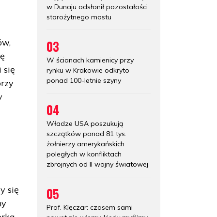
w Dunaju odsłonił pozostałości
starożytnego mostu
ów,
03
ię
W ścianach kamienicy przy
 się
rynku w Krakowie odkryto
ponad 100-letnie szyny
órzy
y
04
Władze USA poszukują
szczątków ponad 81 tys.
żołnierzy amerykańskich
poległych w konfliktach
zbrojnych od II wojny światowej
y się
05
ny
Prof. Klęczar: czasem sami
orka