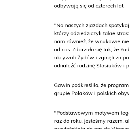
odbywają się od czterech lat.
"Na naszych zjazdach spotyka
którzy odziedziczyli takie stra
nam również, że wnukowie nie w
od nas. Zdarzało się tak, że 
ukrywali Żydów i zginęli za 
odnaleźć rodzinę Stasiuków i
Gawin podkreśliła, że program
grupie Polaków i polskich obyw
"Podstawowym motywem tego p
raz do roku, jesteśmy razem, a
przyjeżdżają do nas do Warsza