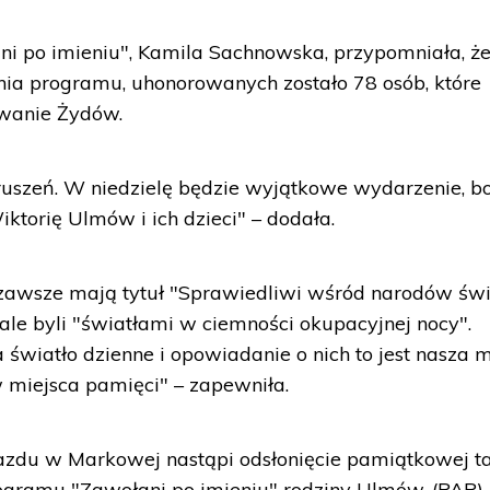
i po imieniu", Kamila Sachnowska, przypomniała, ż
enia programu, uhonorowanych zostało 78 osób, które
wanie Żydów.
ruszeń. W niedzielę będzie wyjątkowe wydarzenie, b
ktorię Ulmów i ich dzieci" – dodała.
e zawsze mają tytuł "Sprawiedliwi wśród narodów świ
 ale byli "światłami w ciemności okupacyjnej nocy".
wiatło dzienne i opowiadanie o nich to jest nasza m
 miejsca pamięci" – zapewniła.
azdu w Markowej nastąpi odsłonięcie pamiątkowej ta
rogramu "Zawołani po imieniu" rodziny Ulmów. (PAP)