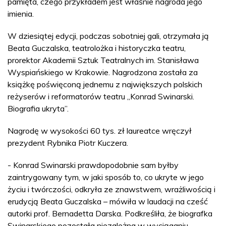
pamięta, czego przykładem jest właśnie nagroda jego
imienia.
W dziesiątej edycji, podczas sobotniej gali, otrzymała ją
Beata Guczalska, teatrolożka i historyczka teatru,
prorektor Akademii Sztuk Teatralnych im. Stanisława
Wyspiańskiego w Krakowie. Nagrodzona została za
książkę poświęconą jednemu z największych polskich
reżyserów i reformatorów teatru „Konrad Swinarski.
Biografia ukryta”.
Nagrodę w wysokości 60 tys. zł laureatce wręczył
prezydent Rybnika Piotr Kuczera.
- Konrad Swinarski prawdopodobnie sam byłby
zaintrygowany tym, w jaki sposób to, co ukryte w jego
życiu i twórczości, odkryła ze znawstwem, wrażliwością i
erudycją Beata Guczalska – mówiła w laudacji na cześć
autorki prof. Bernadetta Darska. Podkreśliła, że biografka
Swinarskiego pozostała niezależna w wyciąganiu