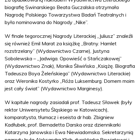
biografię Swinarskiego Beata Guczalska otrzymała
Nagrodę Polskiego Towarzystwa Badań Teatralnych i
była nominowana do Nagrody „Nike”.
W finale tegorocznej Nagrody Literackiej „Juliusz” znaleźli
się również Emil Marat za książkę „Bratny. Hamlet
rozstrzelany” (Wydawnictwo Czarne), Justyna
Sobolewska – „Jadwiga. Opowieść o Stańczakowej”
(Wydawnictwo Znak), Monika Śliwińska „Książę. Biografia
Tadeusza Boya Żeleńskiego” (Wydawnictwo Literackie)
oraz Weronika Kostyrko „Róża Luksemburg. Domem moim
jest cały świat” (Wydawnictwo Marginesy).
W kapitule nagrody zasiadali prof. Tadeusz Sławek (były
rektor Uniwersytetu Śląskiego w Katowicach),
komparatysta, tłumacz i eseista dr hab. Zbigniew
Kadłubek, prof. Bernadetta Darska oraz dziennikarki
Katarzyna Janowska i Ewa Niewiadomska. Sekretarzynią
nagrody była Aleksandra Klich, dyrektorka Powiatowej i