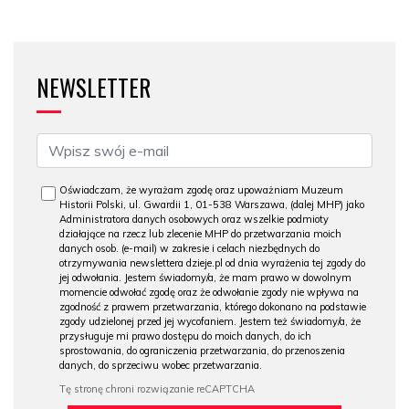
NEWSLETTER
Oświadczam, że wyrażam zgodę oraz upoważniam Muzeum
Historii Polski, ul. Gwardii 1, 01-538 Warszawa, (dalej MHP) jako
Administratora danych osobowych oraz wszelkie podmioty
działające na rzecz lub zlecenie MHP do przetwarzania moich
danych osob. (e-mail) w zakresie i celach niezbędnych do
otrzymywania newslettera dzieje.pl od dnia wyrażenia tej zgody do
jej odwołania. Jestem świadomy/a, że mam prawo w dowolnym
momencie odwołać zgodę oraz że odwołanie zgody nie wpływa na
zgodność z prawem przetwarzania, którego dokonano na podstawie
zgody udzielonej przed jej wycofaniem. Jestem też świadomy/a, że
przysługuje mi prawo dostępu do moich danych, do ich
sprostowania, do ograniczenia przetwarzania, do przenoszenia
danych, do sprzeciwu wobec przetwarzania.