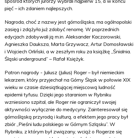
spośród których jurorzy wybrali najpierw 15, a w końcu
pięć – ich zdaniem najlepszych.
Nagroda, choć z nazwy jest górnośląska, ma ogólnopolski
zasięg i zdążyła już zdobyć renomę. W poprzednich
edycjach zdobywali ją m.in. Aleksander Kaczorowski,
Agnieszka Dauksza, Marta Grzywacz, Artur Domosławski
i Wojciech Orliński, a w zeszłym roku za książkę „Śnialnia.
Śląski underground” – Rafał Księżyk.
Patron nagrody - Juliusz (Julius) Roger – był niemieckim
lekarzem, który przyjechał na Górny Śląsk w połowie XIX
wieku w czasie dziesiątkującej miejscową ludność
epidemii tyfusu. Dzięki jego staraniom w Rybniku
wzniesiono szpital, ale Roger nie ograniczył swojej
aktywności wyłącznie do medycyny. Zainteresował się
górnośląską przyrodą i kulturą, a efektem jego pracy był
zbiór „Pieśni ludu polskiego w Górnym Szląsku”. W
Rybniku, z którym był związany, wciąż o Rogerze się