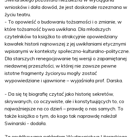
wniosków i dała dowód, że jest doskonale rozeznana w
życiu teatru.
- To opowieść o budowaniu tożsamości i o zmianie, w
które tożsamość bywa uwikłana. Dla młodszych
czytelników ta książka to atrakcyjnie opowiedziany
kawałek historii najnowszej z jej uwikłaniami etycznymi
wpisanymi w konteksty społeczno-kulturalno-polityczne.
Dla starszych renegocjowanie tej wersji o zapamiętanej
niedawnej przeszłości, w której nie zawsze pewne
istotne fragmenty życiorysu mogły zostać
wypowiedziane i ujawnione – wyjaśniała prof. Darska.
- Da się tę biografię czytać jako historię sekretów,
skrywanych, co oczywiste, ale i konstytuujących to, co
najważniejsze na co dzień – prawdę o nas samych. To
także książka o tym, do kogo tak naprawdę należał
Swinarski - dodała.
Za opublikowaną nakładem Wydawnictwa Literackiego