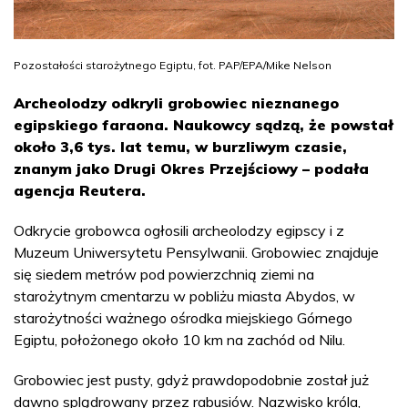
Pozostałości starożytnego Egiptu, fot. PAP/EPA/Mike Nelson
Archeolodzy odkryli grobowiec nieznanego
egipskiego faraona. Naukowcy sądzą, że powstał
około 3,6 tys. lat temu, w burzliwym czasie,
znanym jako Drugi Okres Przejściowy – podała
agencja Reutera.
Odkrycie grobowca ogłosili archeolodzy egipscy i z
Muzeum Uniwersytetu Pensylwanii. Grobowiec znajduje
się siedem metrów pod powierzchnią ziemi na
starożytnym cmentarzu w pobliżu miasta Abydos, w
starożytności ważnego ośrodka miejskiego Górnego
Egiptu, położonego około 10 km na zachód od Nilu.
Grobowiec jest pusty, gdyż prawdopodobnie został już
dawno splądrowany przez rabusiów. Nazwisko króla,