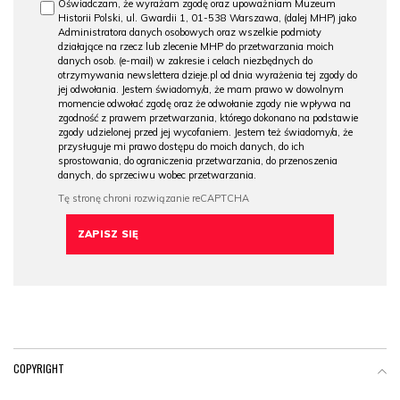
Oświadczam, że wyrażam zgodę oraz upoważniam Muzeum
Historii Polski, ul. Gwardii 1, 01-538 Warszawa, (dalej MHP) jako
Administratora danych osobowych oraz wszelkie podmioty
działające na rzecz lub zlecenie MHP do przetwarzania moich
danych osob. (e-mail) w zakresie i celach niezbędnych do
otrzymywania newslettera dzieje.pl od dnia wyrażenia tej zgody do
jej odwołania. Jestem świadomy/a, że mam prawo w dowolnym
momencie odwołać zgodę oraz że odwołanie zgody nie wpływa na
zgodność z prawem przetwarzania, którego dokonano na podstawie
zgody udzielonej przed jej wycofaniem. Jestem też świadomy/a, że
przysługuje mi prawo dostępu do moich danych, do ich
sprostowania, do ograniczenia przetwarzania, do przenoszenia
danych, do sprzeciwu wobec przetwarzania.
COPYRIGHT