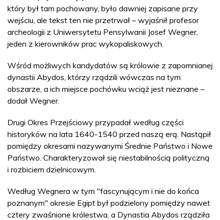
który był tam pochowany, było dawniej zapisane przy
wejściu, ale tekst ten nie przetrwał – wyjaśnił profesor
archeologii z Uniwersytetu Pensylwanii Josef Wegner,
jeden z kierowników prac wykopaliskowych.
Wśród możliwych kandydatów są królowie z zapomnianej
dynastii Abydos, którzy rządzili wówczas na tym
obszarze, a ich miejsce pochówku wciąż jest nieznane –
dodał Wegner.
Drugi Okres Przejściowy przypadał według części
historyków na lata 1640-1540 przed naszą erą. Nastąpił
pomiędzy okresami nazywanymi Średnie Państwo i Nowe
Państwo. Charakteryzował się niestabilnością polityczną
i rozbiciem dzielnicowym.
Według Wegnera w tym "fascynującym i nie do końca
poznanym" okresie Egipt był podzielony pomiędzy nawet
cztery zwaśnione królestwa, a Dynastia Abydos rządziła