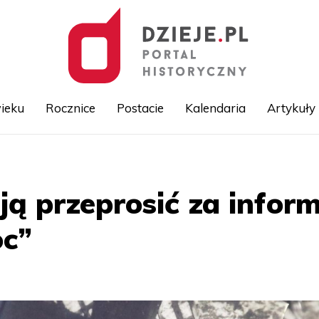
ieku
Rocznice
Postacie
Kalendaria
Artykuły
Przejdź
do
treści
ą przeprosić za inform
oc”