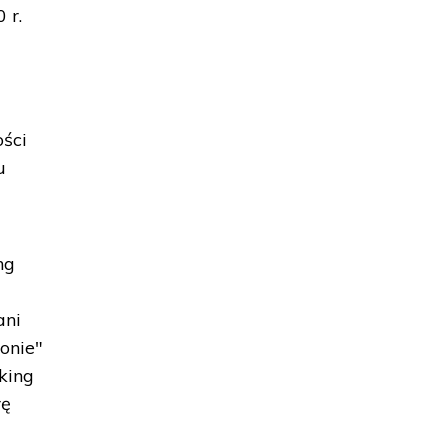
 r.
ości
u
ng
ani
onie"
lking
rę