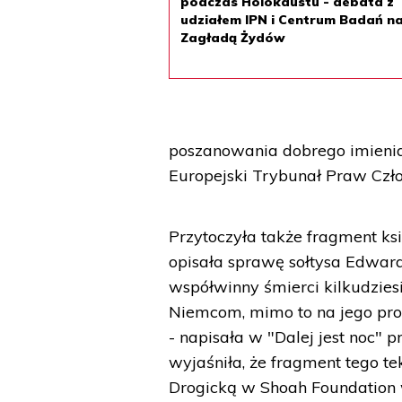
podczas Holokaustu - debata z
udziałem IPN i Centrum Badań n
Zagładą Żydów
poszanowania dobrego imienia
Europejski Trybunał Praw Czło
Przytoczyła także fragment ksi
opisała sprawę sołtysa Edward
współwinny śmierci kilkudziesi
Niemcom, mimo to na jego proc
- napisała w "Dalej jest noc" p
wyjaśniła, że fragment tego te
Drogicką w Shoah Foundation w