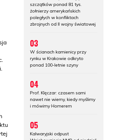
szczątków ponad 81 tys.
żołnierzy amerykańskich
poległych w konfliktach
zbrojnych od II wojny światowej
03
sja
W ścianach kamienicy przy
rynku w Krakowie odkryto
c.
ponad 100-letnie szyny
.
04
Prof. Klęczar: czasem sami
nawet nie wiemy, kiedy myślimy
i mówimy Homerem
h
05
ktu
tej
Kalwaryjski odpust