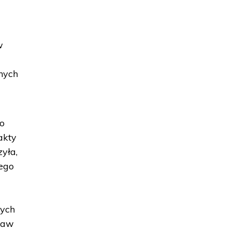
w
anych
do
akty
yła,
iego
nych
praw