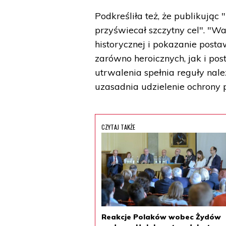
Podkreśliła też, że publikują
przyświecał szczytny cel". "W
historycznej i pokazanie pos
zarówno heroicznych, jak i pos
utrwalenia spełnia reguły nale
uzasadnia udzielenie ochrony
CZYTAJ TAKŻE
Reakcje Polaków wobec Żydów