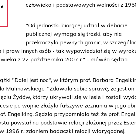
człowieka i podstawowych wolności z 1950
ad
"Od jednostki biorącej udział w debacie
publicznej wymaga się troski, aby nie
przekroczyła pewnych granic, w szczególn
 i praw innych osób - tak wypowiedział się w wyrok
wieka z 22 października 2007 r." - mówiła sędzia.
ążki "Dalej jest noc", w którym prof. Barbara Engelki
a Malinowskiego. "Zdawała sobie sprawę, że jest on
ęciu Żydów, którzy ukrywali się w lesie i zostali wyd
esie po wojnie złożyła fałszywe zeznania w jego obr
rof. Engelking. Sędzia przypomniała też, że prof. Enge
kstu powstał na podstawie relacji złożonej przez Este
 1996 r.; zdaniem badaczki relacji wiarygodnej.