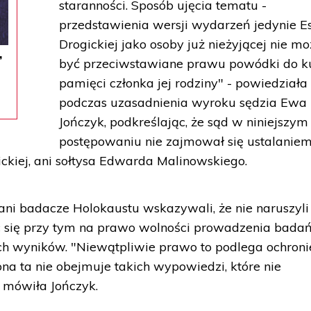
staranności. Sposób ujęcia tematu -
przedstawienia wersji wydarzeń jedynie E
Drogickiej jako osoby już nieżyjącej nie m
”
być przeciwstawiane prawu powódki do k
pamięci członka jej rodziny" - powiedziała
podczas uzasadnienia wyroku sędzia Ewa
Jończyk, podkreślając, że sąd w niniejszym
postępowaniu nie zajmował się ustalanie
gickiej, ani sołtysa Edwarda Malinowskiego.
ni badacze Holokaustu wskazywali, że nie naruszyli
c się przy tym na prawo wolności prowadzenia bada
 ich wyników. "Niewątpliwie prawo to podlega ochroni
na ta nie obejmuje takich wypowiedzi, które nie
- mówiła Jończyk.