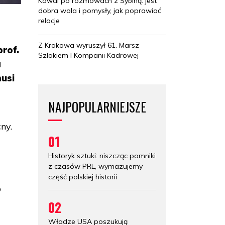
Kowal po rozmowach z Sybihą: jest
dobra wola i pomysły, jak poprawiać
relacje
Z Krakowa wyruszył 61. Marsz
rof.
Szlakiem I Kompanii Kadrowej
a
usi
NAJPOPULARNIEJSZE
ny.
01
Historyk sztuki: niszcząc pomniki
z czasów PRL, wymazujemy
część polskiej historii
o
02
Władze USA poszukują