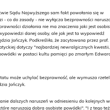
ictwie Sądu Najwyższego sam fakt powołania się w
i - co do zasady - nie wyłącza bezprawności narusz
prawności działania nie ma znaczenia jaki jest osobis
 wypowiedzi danej osoby, ale jak jest ta wypowiedź
dzia Jończyk. Podkreśliła, że zacytowana przez prof.
atyckiej dotyczy "najbardziej newralgicznych kwestii,
 powódki w postaci kultu pamięci po zmarłym Edwar
tatu może uchylać bezprawność, ale wymusza rzete
dzia Jończyk.
zanie dalszych naruszeń w odniesieniu do kolejnych 
tóre naruszają dobra osobiste powódki". "I z tego też