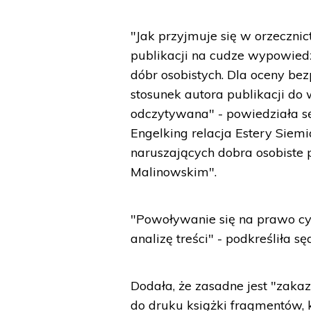
"Jak przyjmuje się w orzeczn
publikacji na cudze wypowiedz
dóbr osobistych. Dla oceny bez
stosunek autora publikacji do
odczytywana" - powiedziała sę
Engelking relacja Estery Siemi
naruszających dobra osobiste
Malinowskim".
"Powoływanie się na prawo cy
analizę treści" - podkreśliła sę
Dodała, że zasadne jest "zaka
do druku książki fragmentów, k