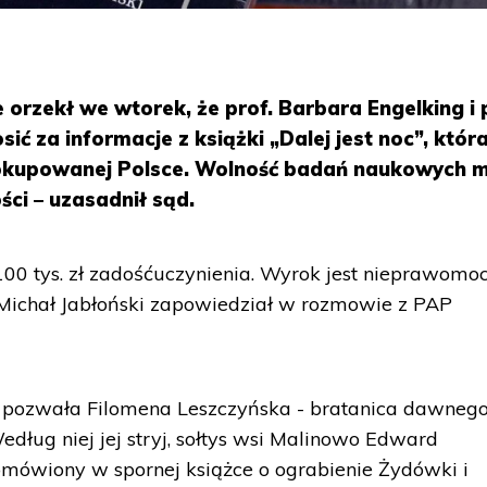
rzekł we wtorek, że prof. Barbara Engelking i p
ć za informacje z książki „Dalej jest noc”, któr
okupowanej Polsce. Wolność badań naukowych m
ści – uzasadnił sąd.
100 tys. zł zadośćuczynienia. Wyrok jest nieprawomoc
Michał Jabłoński zapowiedział w rozmowie z PAP
" pozwała Filomena Leszczyńska - bratanica dawneg
edług niej jej stryj, sołtys wsi Malinowo Edward
omówiony w spornej książce o ograbienie Żydówki i