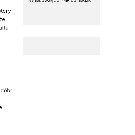
Wniebowzięcia NMP od niedzieli
stery
oże
ultu
m
 dóbr
ń
e