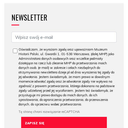
NEWSLETTER
Oświadczam, że wyrażam zgodę oraz upoważniam Muzeum
Historii Polski, ul. Gwardii 1, 01-538 Warszawa, (dalej MHP) jako
Administratora danych osobowych oraz wszelkie podmioty
działające na rzecz lub zlecenie MHP do przetwarzania moich
danych osob. (e-mail) w zakresie i celach niezbędnych do
otrzymywania newslettera dzieje.pl od dnia wyrażenia tej zgody do
jej odwołania. Jestem świadomy/a, że mam prawo w dowolnym
momencie odwołać zgodę oraz że odwołanie zgody nie wpływa na
zgodność z prawem przetwarzania, którego dokonano na podstawie
zgody udzielonej przed jej wycofaniem. Jestem też świadomy/a, że
przysługuje mi prawo dostępu do moich danych, do ich
sprostowania, do ograniczenia przetwarzania, do przenoszenia
danych, do sprzeciwu wobec przetwarzania.