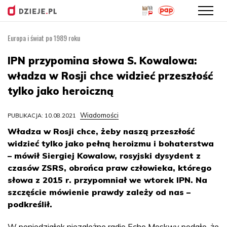
Europa i świat po 1989 roku
Przejdź
do
IPN przypomina słowa S. Kowalowa:
treści
władza w Rosji chce widzieć przeszłość
tylko jako heroiczną
Wiadomości
PUBLIKACJA: 10.08.2021
Władza w Rosji chce, żeby naszą przeszłość
widzieć tylko jako pełną heroizmu i bohaterstwa
– mówił Siergiej Kowalow, rosyjski dysydent z
czasów ZSRS, obrońca praw człowieka, którego
słowa z 2015 r. przypomniał we wtorek IPN. Na
szczęście mówienie prawdy zależy od nas –
podkreślił.
W poniedziałek niezależne radio Echo Moskwy podało, że