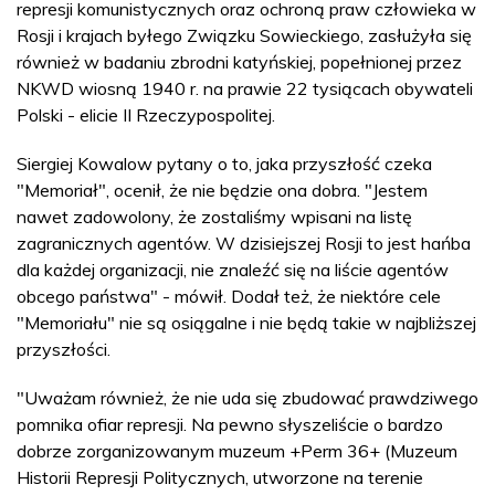
represji komunistycznych oraz ochroną praw człowieka w
Rosji i krajach byłego Związku Sowieckiego, zasłużyła się
również w badaniu zbrodni katyńskiej, popełnionej przez
NKWD wiosną 1940 r. na prawie 22 tysiącach obywateli
Polski - elicie II Rzeczypospolitej.
Siergiej Kowalow pytany o to, jaka przyszłość czeka
"Memoriał", ocenił, że nie będzie ona dobra. "Jestem
nawet zadowolony, że zostaliśmy wpisani na listę
zagranicznych agentów. W dzisiejszej Rosji to jest hańba
dla każdej organizacji, nie znaleźć się na liście agentów
obcego państwa" - mówił. Dodał też, że niektóre cele
"Memoriału" nie są osiągalne i nie będą takie w najbliższej
przyszłości.
"Uważam również, że nie uda się zbudować prawdziwego
pomnika ofiar represji. Na pewno słyszeliście o bardzo
dobrze zorganizowanym muzeum +Perm 36+ (Muzeum
Historii Represji Politycznych, utworzone na terenie