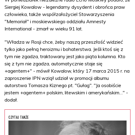
Siergiej Kowalow - legendarny dysydent i obrońca praw
człowieka, także współzałożyciel Stowarzyszenia
"Memoriał" i moskiewskiego oddziału Amnesty
International - zmarł w wieku 91 lat.
"Władza w Rosji chce, żeby naszą przeszłość widzieć
tylko jako pełną heroizmu i bohaterstwa. Jeśli ktoś się z
tym nie zgadza, traktowany jest jako piąta kolumna. Kto
się z tym nie zgadza, automatycznie staje się
+agentem+" - mówił Kowalow, który 17 marca 2015 r. na
zaproszenie IPN wziął udział w promocji albumu
autorstwa Tomasza Kiznego pt. "Gułag". "Ja osobiście
jestem +agentem+ polskim, litewskim i amerykańskim…" -
dodał.
CZYTAJ TAKŻE