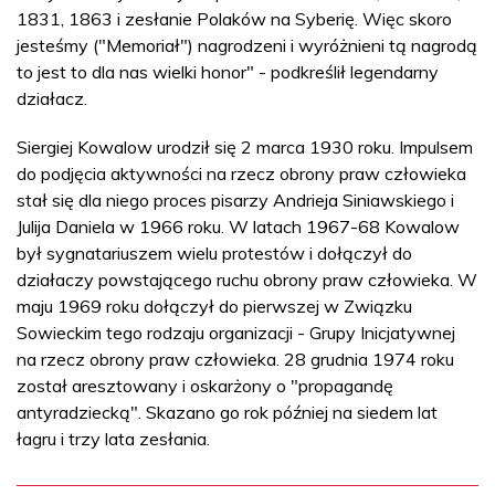
1831, 1863 i zesłanie Polaków na Syberię. Więc skoro
jesteśmy ("Memoriał") nagrodzeni i wyróżnieni tą nagrodą
to jest to dla nas wielki honor" - podkreślił legendarny
działacz.
Siergiej Kowalow urodził się 2 marca 1930 roku. Impulsem
do podjęcia aktywności na rzecz obrony praw człowieka
stał się dla niego proces pisarzy Andrieja Siniawskiego i
Julija Daniela w 1966 roku. W latach 1967-68 Kowalow
był sygnatariuszem wielu protestów i dołączył do
działaczy powstającego ruchu obrony praw człowieka. W
maju 1969 roku dołączył do pierwszej w Związku
Sowieckim tego rodzaju organizacji - Grupy Inicjatywnej
na rzecz obrony praw człowieka. 28 grudnia 1974 roku
został aresztowany i oskarżony o "propagandę
antyradziecką". Skazano go rok później na siedem lat
łagru i trzy lata zesłania.