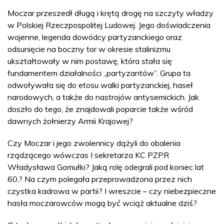
Moczar przeszedł długą i krętą drogę na szczyty władzy
w Polskiej Rzeczpospolitej Ludowej. Jego doświadczenia
wojenne, legenda dowódcy partyzanckiego oraz
odsunięcie na boczny tor w okresie stalinizmu
ukształtowały w nim postawę, która stała się
fundamentem działalności „partyzantów”. Grupa ta
odwoływała się do etosu walki partyzanckiej, haseł
narodowych, a także do nastrojów antysemickich. Jak
doszło do tego, że znajdowali poparcie także wśród
dawnych żołnierzy Armii Krajowej?
Czy Moczar i jego zwolennicy dążyli do obalenia
rządzącego wówczas I sekretarza KC PZPR
Władysława Gomułki? Jaką rolę odegrali pod koniec lat
60.? Na czym polegała przeprowadzona przez nich
czystka kadrowa w partii? I wreszcie – czy niebezpieczne
hasła moczarowców mogą być wciąż aktualne dziś?