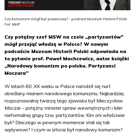
Czy komunizm mógł być prawicowy? - podcast Muzeum Historii Polski.
Fot. MHP
Czy potężny szef MSW na czele „partyzantów”
mógł przejąć władzę w Polsce? W nowym
podcaście Muzeum Historii Polski odpowiada na
to pytanie prof. Paweł Machcewicz, autor książki
„Narodowy komunizm po polsku. Partyzanci
Moczara”
W latach 60. XX wieku w Polsce narodził się nurt
określany mianem narodowego komunizmu. Najbardziej
rozpoznawalną twarzą tego zjawiska był Mieczysław
Moczar – potężny minister spraw wewnętrznych i lider
nieformalnej grupy tzw. partyzantów. Kim oni właściwie
byli? Dlaczego w pewnym momencie stali się tak
wpływowi? I czym w istocie był narodowy komunizm?