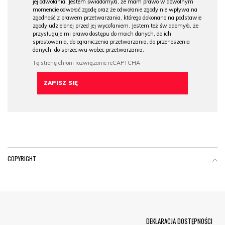
jej odwołania. Jestem świadomy/a, że mam prawo w dowolnym
momencie odwołać zgodę oraz że odwołanie zgody nie wpływa na
zgodność z prawem przetwarzania, którego dokonano na podstawie
zgody udzielonej przed jej wycofaniem. Jestem też świadomy/a, że
przysługuje mi prawo dostępu do moich danych, do ich
sprostowania, do ograniczenia przetwarzania, do przenoszenia
danych, do sprzeciwu wobec przetwarzania.
COPYRIGHT
Menu Footer
DEKLARACJA DOSTĘPNOŚCI