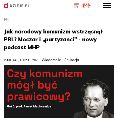
PRL
Przejdź
do
Jak narodowy komunizm wstrząsnął
treści
PRL? Moczar i „partyzanci” - nowy
podcast MHP
Wiadomości
Edukacja
PUBLIKACJA: 02.10.2025
,