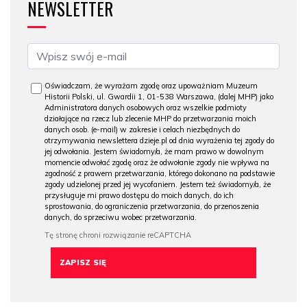
NEWSLETTER
Oświadczam, że wyrażam zgodę oraz upoważniam Muzeum
Historii Polski, ul. Gwardii 1, 01-538 Warszawa, (dalej MHP) jako
Administratora danych osobowych oraz wszelkie podmioty
działające na rzecz lub zlecenie MHP do przetwarzania moich
danych osob. (e-mail) w zakresie i celach niezbędnych do
otrzymywania newslettera dzieje.pl od dnia wyrażenia tej zgody do
jej odwołania. Jestem świadomy/a, że mam prawo w dowolnym
momencie odwołać zgodę oraz że odwołanie zgody nie wpływa na
zgodność z prawem przetwarzania, którego dokonano na podstawie
zgody udzielonej przed jej wycofaniem. Jestem też świadomy/a, że
przysługuje mi prawo dostępu do moich danych, do ich
sprostowania, do ograniczenia przetwarzania, do przenoszenia
danych, do sprzeciwu wobec przetwarzania.