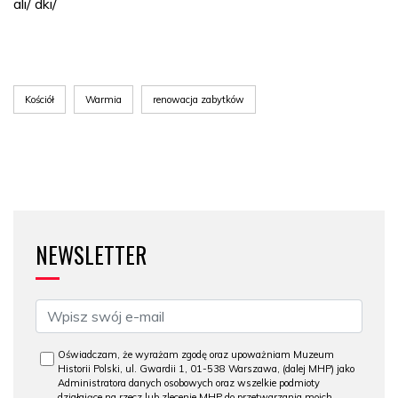
ali/ dki/
Kościół
Warmia
renowacja zabytków
NEWSLETTER
Oświadczam, że wyrażam zgodę oraz upoważniam Muzeum
Historii Polski, ul. Gwardii 1, 01-538 Warszawa, (dalej MHP) jako
Administratora danych osobowych oraz wszelkie podmioty
działające na rzecz lub zlecenie MHP do przetwarzania moich