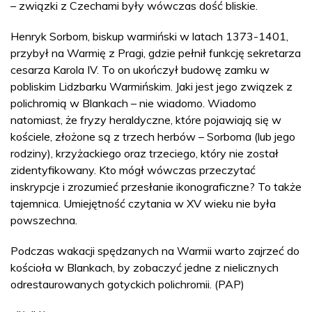
– związki z Czechami były wówczas dość bliskie.
Henryk Sorbom, biskup warmiński w latach 1373-1401,
przybył na Warmię z Pragi, gdzie pełnił funkcję sekretarza
cesarza Karola IV. To on ukończył budowę zamku w
pobliskim Lidzbarku Warmińskim. Jaki jest jego związek z
polichromią w Blankach – nie wiadomo. Wiadomo
natomiast, że fryzy heraldyczne, które pojawiają się w
kościele, złożone są z trzech herbów – Sorboma (lub jego
rodziny), krzyżackiego oraz trzeciego, który nie został
zidentyfikowany. Kto mógł wówczas przeczytać
inskrypcje i zrozumieć przesłanie ikonograficzne? To także
tajemnica. Umiejętność czytania w XV wieku nie była
powszechna.
Podczas wakacji spędzanych na Warmii warto zajrzeć do
kościoła w Blankach, by zobaczyć jedne z nielicznych
odrestaurowanych gotyckich polichromii. (PAP)