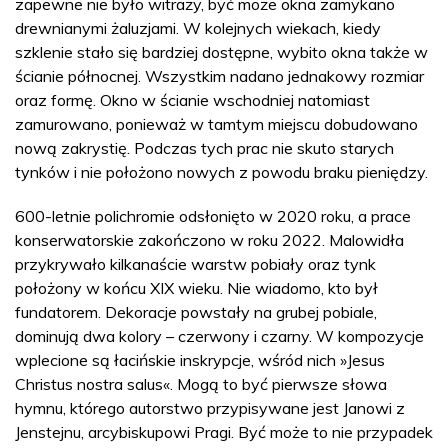
zapewne nie było witraży, być może okna zamykano
drewnianymi żaluzjami. W kolejnych wiekach, kiedy
szklenie stało się bardziej dostępne, wybito okna także w
ścianie północnej. Wszystkim nadano jednakowy rozmiar
oraz formę. Okno w ścianie wschodniej natomiast
zamurowano, ponieważ w tamtym miejscu dobudowano
nową zakrystię. Podczas tych prac nie skuto starych
tynków i nie położono nowych z powodu braku pieniędzy.
600-letnie polichromie odsłonięto w 2020 roku, a prace
konserwatorskie zakończono w roku 2022. Malowidła
przykrywało kilkanaście warstw pobiały oraz tynk
położony w końcu XIX wieku. Nie wiadomo, kto był
fundatorem. Dekoracje powstały na grubej pobiale,
dominują dwa kolory – czerwony i czarny. W kompozycje
wplecione są łacińskie inskrypcje, wśród nich »Jesus
Christus nostra salus«. Mogą to być pierwsze słowa
hymnu, którego autorstwo przypisywane jest Janowi z
Jenstejnu, arcybiskupowi Pragi. Być może to nie przypadek