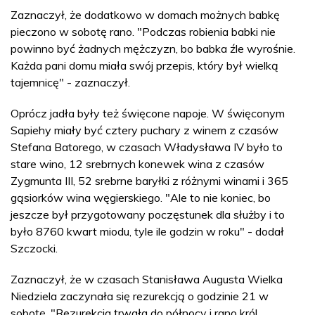
Zaznaczył, że dodatkowo w domach możnych babkę
pieczono w sobotę rano. "Podczas robienia babki nie
powinno być żadnych mężczyzn, bo babka źle wyrośnie.
Każda pani domu miała swój przepis, który był wielką
tajemnicę" - zaznaczył.
Oprócz jadła były też święcone napoje. W święconym
Sapiehy miały być cztery puchary z winem z czasów
Stefana Batorego, w czasach Władysława IV było to
stare wino, 12 srebrnych konewek wina z czasów
Zygmunta III, 52 srebrne baryłki z różnymi winami i 365
gąsiorków wina węgierskiego. "Ale to nie koniec, bo
jeszcze był przygotowany poczęstunek dla służby i to
było 8760 kwart miodu, tyle ile godzin w roku" - dodał
Szczocki.
Zaznaczył, że w czasach Stanisława Augusta Wielka
Niedziela zaczynała się rezurekcją o godzinie 21 w
sobotę. "Rezurekcja trwała do północy i rano król