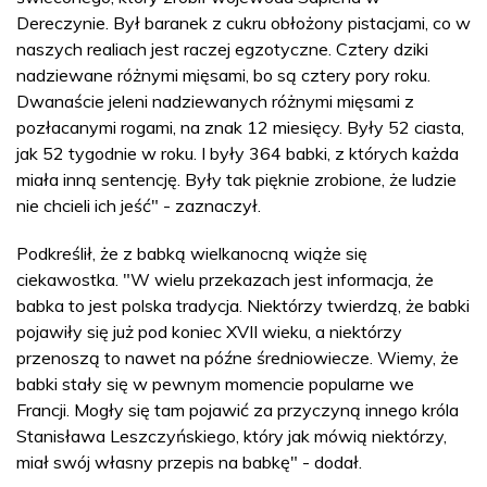
Dereczynie. Był baranek z cukru obłożony pistacjami, co w
naszych realiach jest raczej egzotyczne. Cztery dziki
nadziewane różnymi mięsami, bo są cztery pory roku.
Dwanaście jeleni nadziewanych różnymi mięsami z
pozłacanymi rogami, na znak 12 miesięcy. Były 52 ciasta,
jak 52 tygodnie w roku. I były 364 babki, z których każda
miała inną sentencję. Były tak pięknie zrobione, że ludzie
nie chcieli ich jeść" - zaznaczył.
Podkreślił, że z babką wielkanocną wiąże się
ciekawostka. "W wielu przekazach jest informacja, że
babka to jest polska tradycja. Niektórzy twierdzą, że babki
pojawiły się już pod koniec XVII wieku, a niektórzy
przenoszą to nawet na późne średniowiecze. Wiemy, że
babki stały się w pewnym momencie popularne we
Francji. Mogły się tam pojawić za przyczyną innego króla
Stanisława Leszczyńskiego, który jak mówią niektórzy,
miał swój własny przepis na babkę" - dodał.