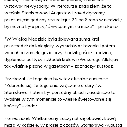
wstawał niewyspany. W literaturze znalazłem, że to
właśnie Stanisławowi Augustowi zawdzięczamy
przesunięcie godziny rezurekcji z 21 na 6 rano w niedzielę,
by można było przyjść wyspanym na mszę" - przekazał.
"W Wielką Niedzielę była śpiewana suma, król
przychodził do kolegiaty, wysłuchiwał kazania i potem
wracał na zamek, gdzie przychodzili goście - rodzina,
dyplomaci, politycy i składali królowi »Wesołego Alleluja« -
tak właśnie pisano w gazetach" - zaznaczył kustosz.
Przekazał, że tego dnia były też oficjalne audiencje.
"Zdarzało się, że tego dnia wręczano ordery św.
Stanisława. Potem był porządny obiad i zasadniczo to
właśnie w tym momencie to wielkie świętowanie się
kończy" - dodał.
Poniedziałek Wielkanocny zaczynał się obowiązkową
mszą w kościele. W prasie z czasów Stanisława Augusta