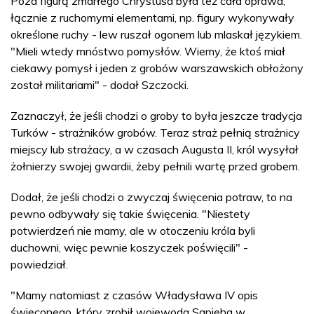
Poza figurą zmarłego Chrystusa była też cała oprawa,
łącznie z ruchomymi elementami, np. figury wykonywały
określone ruchy - lew ruszał ogonem lub mlaskał językiem.
"Mieli wtedy mnóstwo pomysłów. Wiemy, że ktoś miał
ciekawy pomysł i jeden z grobów warszawskich obłożony
został militariami" - dodał Szczocki.
Zaznaczył, że jeśli chodzi o groby to była jeszcze tradycja
Turków - strażników grobów. Teraz straż pełnią strażnicy
miejscy lub strażacy, a w czasach Augusta II, król wysyłał
żołnierzy swojej gwardii, żeby pełnili wartę przed grobem.
Dodał, że jeśli chodzi o zwyczaj święcenia potraw, to na
pewno odbywały się takie święcenia. "Niestety
potwierdzeń nie mamy, ale w otoczeniu króla byli
duchowni, więc pewnie koszyczek poświęcili" -
powiedział.
"Mamy natomiast z czasów Władysława IV opis
świeconego, który zrobił wojewoda Sapieha w