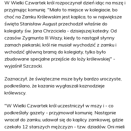
W Wielki Czwartek król rozpoczynał dzień idąc na mszę i
przyjmując komunię. "Miało to miejsce w kolegiacie, bo
choć na Zamku Królewskim jest kaplica, to w największe
święta Stanisław August przechodził właśnie do
kolegiaty św. Jana Chrzciciela - dzisiejszej katedry. Od
czasów Zygmunta III Wazy, kiedy to nastąpił słynny
zamach piekarski, król nie musiał wychodzić z zamku i
wchodzić główną bramą do kolegiaty, tylko było
zbudowane specjalne przejście do loży królewskiej" -
wyjaśnił Szczocki.
Zaznaczył, że świąteczne msze były bardzo uroczyste,
podkreślano, że kazania wygłaszali kaznodzieje
królewscy.
"W Wielki Czwartek król uczestniczył w mszy i - co
podkreślały gazety - przyjmował komunię. Następnie
wracał do zamku, udawał się do kaplicy zamkowej, gdzie
czekało 12 starszych mężczyzn - tzw. dziadów. Oni mieli