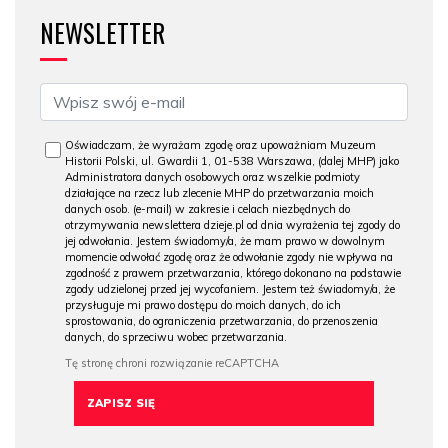
NEWSLETTER
Oświadczam, że wyrażam zgodę oraz upoważniam Muzeum
Historii Polski, ul. Gwardii 1, 01-538 Warszawa, (dalej MHP) jako
Administratora danych osobowych oraz wszelkie podmioty
działające na rzecz lub zlecenie MHP do przetwarzania moich
danych osob. (e-mail) w zakresie i celach niezbędnych do
otrzymywania newslettera dzieje.pl od dnia wyrażenia tej zgody do
jej odwołania. Jestem świadomy/a, że mam prawo w dowolnym
momencie odwołać zgodę oraz że odwołanie zgody nie wpływa na
zgodność z prawem przetwarzania, którego dokonano na podstawie
zgody udzielonej przed jej wycofaniem. Jestem też świadomy/a, że
przysługuje mi prawo dostępu do moich danych, do ich
sprostowania, do ograniczenia przetwarzania, do przenoszenia
danych, do sprzeciwu wobec przetwarzania.