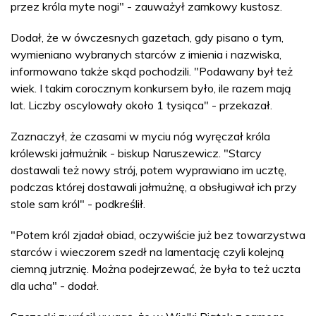
przez króla myte nogi" - zauważył zamkowy kustosz.
Dodał, że w ówczesnych gazetach, gdy pisano o tym,
wymieniano wybranych starców z imienia i nazwiska,
informowano także skąd pochodzili. "Podawany był też
wiek. I takim corocznym konkursem było, ile razem mają
lat. Liczby oscylowały około 1 tysiąca" - przekazał.
Zaznaczył, że czasami w myciu nóg wyręczał króla
królewski jałmużnik - biskup Naruszewicz. "Starcy
dostawali też nowy strój, potem wyprawiano im ucztę,
podczas której dostawali jałmużnę, a obsługiwał ich przy
stole sam król" - podkreślił.
"Potem król zjadał obiad, oczywiście już bez towarzystwa
starców i wieczorem szedł na lamentację czyli kolejną
ciemną jutrznię. Można podejrzewać, że była to też uczta
dla ucha" - dodał.