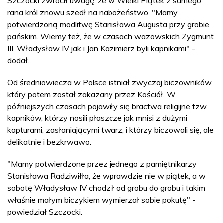
Szczocki zwrócił uwagę, że w Wielki Piątek z samego
rana król znowu szedł na nabożeństwo. "Mamy
potwierdzoną modlitwę Stanisława Augusta przy grobie
pańskim. Wiemy też, że w czasach wazowskich Zygmunt
III, Władysław IV jak i Jan Kazimierz byli kapnikami" -
dodał.
Od średniowiecza w Polsce istniał zwyczaj biczowników,
który potem został zakazany przez Kościół. W
późniejszych czasach pojawiły się bractwa religijne tzw.
kapników, którzy nosili płaszcze jak mnisi z dużymi
kapturami, zasłaniającymi twarz, i którzy biczowali się, ale
delikatnie i bezkrwawo.
"Mamy potwierdzone przez jednego z pamiętnikarzy
Stanisława Radziwiłła, że wprawdzie nie w piątek, a w
sobotę Władysław IV chodził od grobu do grobu i takim
właśnie małym biczykiem wymierzał sobie pokutę" -
powiedział Szczocki.