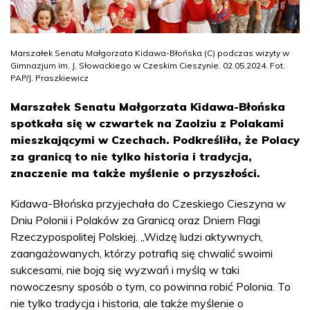
Marszałek Senatu Małgorzata Kidawa-Błońska (C) podczas wizyty w
Gimnazjum im. J. Słowackiego w Czeskim Cieszynie. 02.05.2024. Fot.
PAP/J. Praszkiewicz
Marszałek Senatu Małgorzata Kidawa-Błońska
spotkała się w czwartek na Zaolziu z Polakami
mieszkającymi w Czechach. Podkreśliła, że Polacy
za granicą to nie tylko historia i tradycja,
znaczenie ma także myślenie o przyszłości.
Kidawa-Błońska przyjechała do Czeskiego Cieszyna w
Dniu Polonii i Polaków za Granicą oraz Dniem Flagi
Rzeczypospolitej Polskiej. „Widzę ludzi aktywnych,
zaangażowanych, którzy potrafią się chwalić swoimi
sukcesami, nie boją się wyzwań i myślą w taki
nowoczesny sposób o tym, co powinna robić Polonia. To
nie tylko tradycja i historia, ale także myślenie o