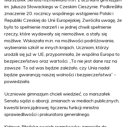
im. Juliusza Słowackiego w Czeskim Cieszynie. Podkreśliła
znaczenie 20. rocznicy wspólnego wstąpienia Polski i
Republiki Czeskiej do Unii Europejskiej. Zwróciła uwagę, że
było to spełnienie marzeń i w jednej chwili spełnienie
rzeczy, które wydawały się niemożliwe, a stały się
możliwe. Wskazała m.in. na możliwości podróżowania,
wybierania szkół w innych krajach. Uczniom, którzy
urodzili się już w UE, przypomniała, że wspólna Europa to
bezpieczeństwo oraz wartości. „To nie jest dane raz na
zawsze. To od was będzie zależało, czy Unia nadal
będzie gwarancją naszej wolności i bezpieczeństwa” -
powiedziała.
Uczniowie gimnazjum chcieli wiedzieć, co marszałek
Senatu sądzi o aborcji, zmianach w mediach publicznych,
kwestii broni jądrowej, łączeniu funkcji ministra
sprawiedliwości i prokuratora generalnego.
Kidawa-Błońska swoich rozmówców zaprosiła do