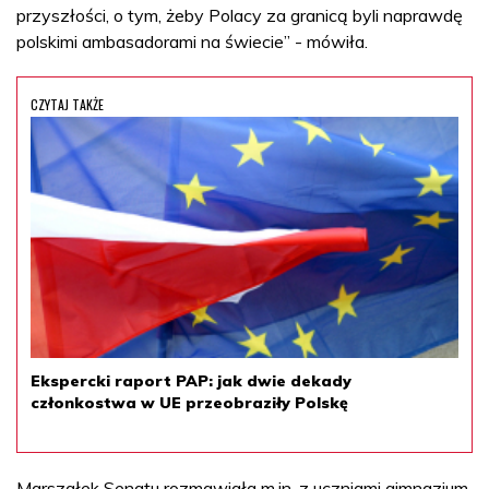
przyszłości, o tym, żeby Polacy za granicą byli naprawdę
polskimi ambasadorami na świecie” - mówiła.
CZYTAJ TAKŻE
Ekspercki raport PAP: jak dwie dekady
członkostwa w UE przeobraziły Polskę
Marszałek Senatu rozmawiała m.in. z uczniami gimnazjum