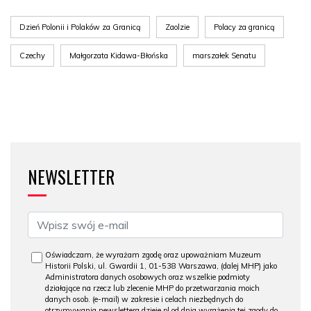
Dzień Polonii i Polaków za Granicą
Zaolzie
Polacy za granicą
Czechy
Małgorzata Kidawa-Błońska
marszałek Senatu
NEWSLETTER
Oświadczam, że wyrażam zgodę oraz upoważniam Muzeum
Historii Polski, ul. Gwardii 1, 01-538 Warszawa, (dalej MHP) jako
Administratora danych osobowych oraz wszelkie podmioty
działające na rzecz lub zlecenie MHP do przetwarzania moich
danych osob. (e-mail) w zakresie i celach niezbędnych do
otrzymywania newslettera dzieje.pl od dnia wyrażenia tej zgody do