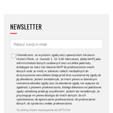
NEWSLETTER
Oświadczam, że wyrażam zgodę oraz upoważniam Muzeum
Historii Polski, ul. Gwardii 1, 01-538 Warszawa, (dalej MHP) jako
Administratora danych osobowych oraz wszelkie podmioty
działające na rzecz lub zlecenie MHP do przetwarzania moich
danych osob. (e-mail) w zakresie i celach niezbędnych do
otrzymywania newslettera dzieje.pl od dnia wyrażenia tej zgody do
jej odwołania. Jestem świadomy/a, że mam prawo w dowolnym
momencie odwołać zgodę oraz że odwołanie zgody nie wpływa na
zgodność z prawem przetwarzania, którego dokonano na podstawie
zgody udzielonej przed jej wycofaniem. Jestem też świadomy/a, że
przysługuje mi prawo dostępu do moich danych, do ich
sprostowania, do ograniczenia przetwarzania, do przenoszenia
danych, do sprzeciwu wobec przetwarzania.