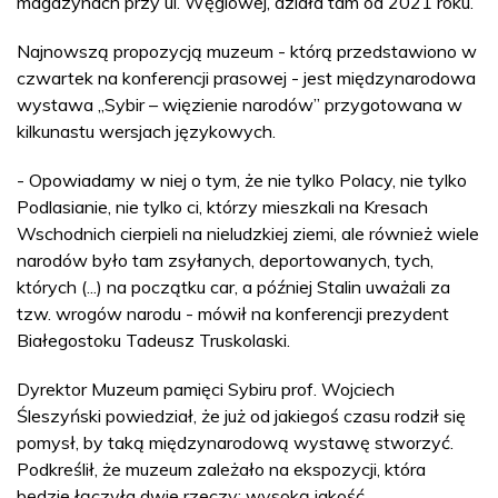
magazynach przy ul. Węglowej, działa tam od 2021 roku.
Najnowszą propozycją muzeum - którą przedstawiono w
czwartek na konferencji prasowej - jest międzynarodowa
wystawa „Sybir – więzienie narodów” przygotowana w
kilkunastu wersjach językowych.
- Opowiadamy w niej o tym, że nie tylko Polacy, nie tylko
Podlasianie, nie tylko ci, którzy mieszkali na Kresach
Wschodnich cierpieli na nieludzkiej ziemi, ale również wiele
narodów było tam zsyłanych, deportowanych, tych,
których (...) na początku car, a później Stalin uważali za
tzw. wrogów narodu - mówił na konferencji prezydent
Białegostoku Tadeusz Truskolaski.
Dyrektor Muzeum pamięci Sybiru prof. Wojciech
Śleszyński powiedział, że już od jakiegoś czasu rodził się
pomysł, by taką międzynarodową wystawę stworzyć.
Podkreślił, że muzeum zależało na ekspozycji, która
będzie łączyła dwie rzeczy: wysoką jakość