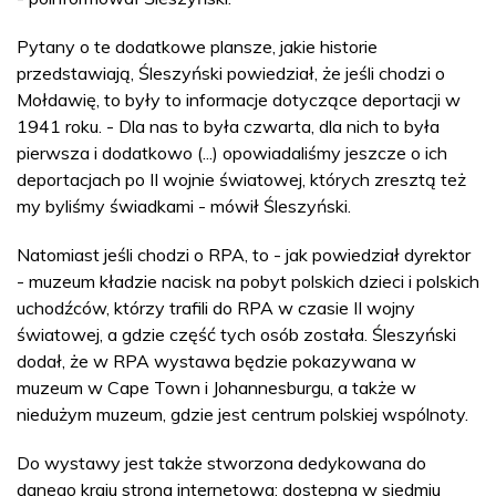
Pytany o te dodatkowe plansze, jakie historie
przedstawiają, Śleszyński powiedział, że jeśli chodzi o
Mołdawię, to były to informacje dotyczące deportacji w
1941 roku. - Dla nas to była czwarta, dla nich to była
pierwsza i dodatkowo (...) opowiadaliśmy jeszcze o ich
deportacjach po II wojnie światowej, których zresztą też
my byliśmy świadkami - mówił Śleszyński.
Natomiast jeśli chodzi o RPA, to - jak powiedział dyrektor
- muzeum kładzie nacisk na pobyt polskich dzieci i polskich
uchodźców, którzy trafili do RPA w czasie II wojny
światowej, a gdzie część tych osób została. Śleszyński
dodał, że w RPA wystawa będzie pokazywana w
muzeum w Cape Town i Johannesburgu, a także w
niedużym muzeum, gdzie jest centrum polskiej wspólnoty.
Do wystawy jest także stworzona dedykowana do
danego kraju strona internetowa; dostępna w siedmiu