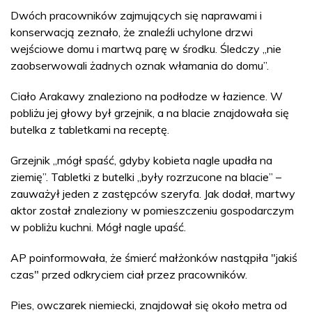
Dwóch pracowników zajmujących się naprawami i
konserwacją zeznało, że znaleźli uchylone drzwi
wejściowe domu i martwą parę w środku. Śledczy „nie
zaobserwowali żadnych oznak włamania do domu”.
Ciało Arakawy znaleziono na podłodze w łazience. W
pobliżu jej głowy był grzejnik, a na blacie znajdowała się
butelka z tabletkami na receptę.
Grzejnik „mógł spaść, gdyby kobieta nagle upadła na
ziemię”. Tabletki z butelki „były rozrzucone na blacie” –
zauważył jeden z zastępców szeryfa. Jak dodał, martwy
aktor został znaleziony w pomieszczeniu gospodarczym
w pobliżu kuchni. Mógł nagle upaść.
AP poinformowała, że śmierć małżonków nastąpiła "jakiś
czas" przed odkryciem ciał przez pracowników.
Pies, owczarek niemiecki, znajdował się około metra od