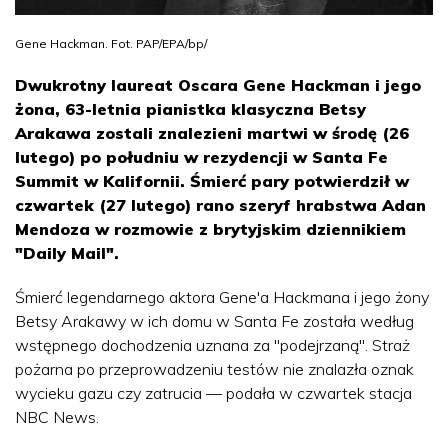
Gene Hackman. Fot. PAP/EPA/bp/
Dwukrotny laureat Oscara Gene Hackman i jego
żona, 63-letnia pianistka klasyczna Betsy
Arakawa zostali znalezieni martwi w środę (26
lutego) po południu w rezydencji w Santa Fe
Summit w Kalifornii. Śmierć pary potwierdził w
czwartek (27 lutego) rano szeryf hrabstwa Adan
Mendoza w rozmowie z brytyjskim dziennikiem
"Daily Mail".
Śmierć legendarnego aktora Gene'a
Hackman
a i jego żony
Betsy Arakawy w ich domu w Santa Fe została według
wstępnego dochodzenia uznana za "podejrzaną". Straż
pożarna po przeprowadzeniu testów nie znalazła oznak
wycieku gazu czy zatrucia — podała w czwartek stacja
NBC News.