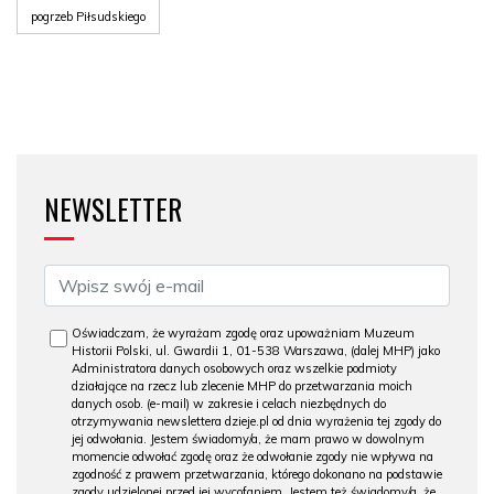
pogrzeb Piłsudskiego
NEWSLETTER
Oświadczam, że wyrażam zgodę oraz upoważniam Muzeum
Historii Polski, ul. Gwardii 1, 01-538 Warszawa, (dalej MHP) jako
Administratora danych osobowych oraz wszelkie podmioty
działające na rzecz lub zlecenie MHP do przetwarzania moich
danych osob. (e-mail) w zakresie i celach niezbędnych do
otrzymywania newslettera dzieje.pl od dnia wyrażenia tej zgody do
jej odwołania. Jestem świadomy/a, że mam prawo w dowolnym
momencie odwołać zgodę oraz że odwołanie zgody nie wpływa na
zgodność z prawem przetwarzania, którego dokonano na podstawie
zgody udzielonej przed jej wycofaniem. Jestem też świadomy/a, że