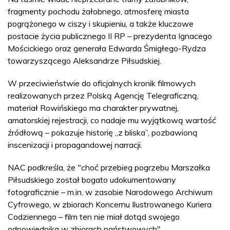
fragmenty pochodu żałobnego, atmosferę miasta
pogrążonego w ciszy i skupieniu, a także kluczowe
postacie życia publicznego II RP – prezydenta Ignacego
Mościckiego oraz generała Edwarda Śmigłego-Rydza
towarzyszącego Aleksandrze Piłsudskiej.
W przeciwieństwie do oficjalnych kronik filmowych
realizowanych przez Polską Agencję Telegraficzną,
materiał Rowińskiego ma charakter prywatnej,
amatorskiej rejestracji, co nadaje mu wyjątkową wartość
źródłową – pokazuje historię „z bliska”, pozbawioną
inscenizacji i propagandowej narracji.
NAC podkreśla, że "choć przebieg pogrzebu Marszałka
Piłsudskiego został bogato udokumentowany
fotograficznie – m.in. w zasobie Narodowego Archiwum
Cyfrowego, w zbiorach Koncernu Ilustrowanego Kuriera
Codziennego – film ten nie miał dotąd swojego
odpowiednika w zbiorach państwowych".