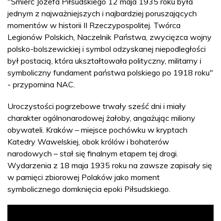
"Śmierć Józefa Piłsudskiego 12 maja 1935 roku była
jednym z najważniejszych i najbardziej poruszających
momentów w historii II Rzeczypospolitej. Twórca
Legionów Polskich, Naczelnik Państwa, zwycięzca wojny
polsko-bolszewickiej i symbol odzyskanej niepodległości
był postacią, która ukształtowała polityczny, militarny i
symboliczny fundament państwa polskiego po 1918 roku"
- przypomina NAC.
Uroczystości pogrzebowe trwały sześć dni i miały
charakter ogólnonarodowej żałoby, angażując miliony
obywateli. Kraków – miejsce pochówku w kryptach
Katedry Wawelskiej, obok królów i bohaterów
narodowych – stał się finalnym etapem tej drogi.
Wydarzenia z 18 maja 1935 roku na zawsze zapisały się
w pamięci zbiorowej Polaków jako moment
symbolicznego domknięcia epoki Piłsudskiego.