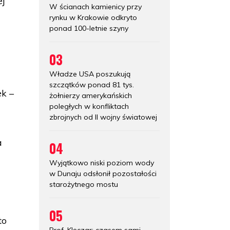
ej
W ścianach kamienicy przy
rynku w Krakowie odkryto
ponad 100-letnie szyny
03
Władze USA poszukują
szczątków ponad 81 tys.
ek –
żołnierzy amerykańskich
poległych w konfliktach
zbrojnych od II wojny światowej
a
04
Wyjątkowo niski poziom wody
w Dunaju odsłonił pozostałości
starożytnego mostu
05
to
Prof. Klęczar: czasem sami