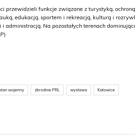
i przewidzieli funkcje związane z turystyką, ochron
uką, edukacją, sportem i rekreacją, kulturą i rozryw
 i administracją. Na pozostałych terenach dominują
AP)
stan wojenny
zbrodnie PRL
wystawa
Katowice