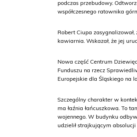
podczas przebudowy. Odtworzo
współczesnego ratownika górn
Robert Ciupa zasygnalizował, 
kawiarnia. Wskazał, że jej ur
Nowa część Centrum Dziewięci
Funduszu na rzecz Sprawiedli
Europejskie dla Śląskiego na l
Szczególny charakter w kontek
ma łaźnia łańcuszkowa. To ta
wojennego. W budynku odbywał
udzielił strajkującym absolucj