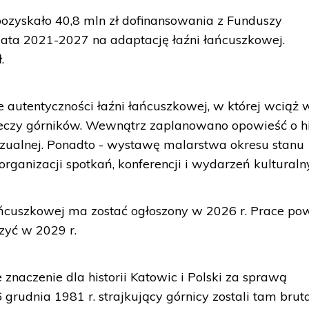
ozyskało 40,8 mln zł dofinansowania z Funduszy
 lata 2021-2027 na adaptację łaźni łańcuszkowej.
.
 autentyczności łaźni łańcuszkowej, w której wciąż 
eczy górników. Wewnątrz zaplanowano opowieść o his
izualnej. Ponadto - wystawę malarstwa okresu stanu
rganizacji spotkań, konferencji i wydarzeń kulturaln
ańcuszkowej ma zostać ogłoszony w 2026 r. Prace po
zyć w 2029 r.
znaczenie dla historii Katowic i Polski za sprawą
rudnia 1981 r. strajkujący górnicy zostali tam bruta