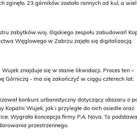
ch zginęło. 23 górników zostało rannych od kul, a wie
stru zabytków woj. śląskiego zespołu zabudowań Kop
twa Węglowego w Zabrzu zajęło się digitalizacją
 Wujek znajduje się w stanie likwidacji. Proces ten –
 Górniczą - ma się zakończyć w ciągu czterech lat.
izował konkurs urbanistyczny dotyczący obszaru o p
y Kopalni Wujek, jak i przyległe do nich osiedle oraz
ce. Wygrała koncepcja firmy P.A. Nova. To podstaw
darowania przestrzennego.