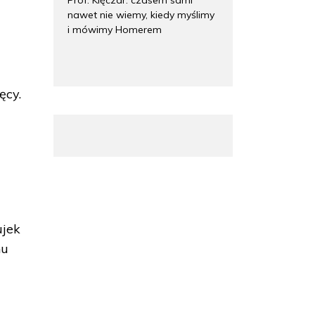
nawet nie wiemy, kiedy myślimy
i mówimy Homerem
ęcy.
ujek
nu