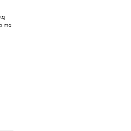
ą
ką
ca ma