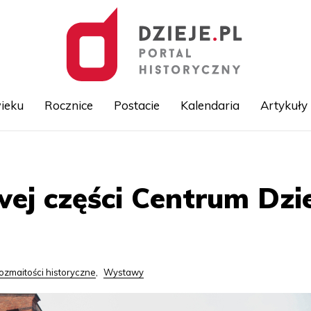
ieku
Rocznice
Postacie
Kalendaria
Artykuły
Przejdź
do
treści
ej części Centrum Dzi
ozmaitości historyczne
,
Wystawy