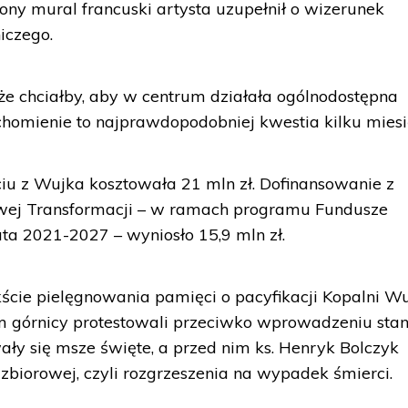
ny mural francuski artysta uzupełnił o wizerunek
iczego.
że chciałby, aby w centrum działała ogólnodostępna
uchomienie to najprawdopodobniej kwestia kilku miesi
u z Wujka kosztowała 21 mln zł. Dofinansowanie z
wej Transformacji – w ramach programu Fundusze
ata 2021-2027 – wyniosło 15,9 mln zł.
ście pielęgnowania pamięci o pacyfikacji Kopalni W
m górnicy protestowali przeciwko wprowadzeniu sta
y się msze święte, a przed nim ks. Henryk Bolczyk
i zbiorowej, czyli rozgrzeszenia na wypadek śmierci.