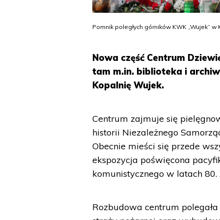
Pomnik poległych górników KWK „Wujek” w K
Nowa część Centrum Dziewię
tam m.in. biblioteka i arch
Kopalnię Wujek.
Centrum zajmuje się pielęgnow
historii Niezależnego Samorz
Obecnie mieści się przede ws
ekspozycja poświęcona pacyfi
komunistycznego w latach 80.
Rozbudowa centrum polegała 