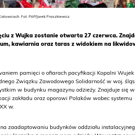
atowicach. Fot. PAP/Jarek Praszkiewicz
ciu z Wujka zostanie otwarta 27 czerwca. Znajd
iwum, kawiarnia oraz taras z widokiem na likwid
aniem pamięci o ofiarach pacyfikacji Kopalni Wujek
ądnego Związku Zawodowego Solidarność w woj. śląs
zystkim w budynku magazynu odzieży. Znajduje się w
kacji zakładu oraz oporowi Polaków wobec systemu
 XX w.
na zaadaptowaniu budynków oddziału instalacyjneg