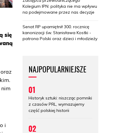
Zastępca przewodniczącego
Kolegium IPN: polityka nie ma wpływu
na podejmowane przez nas decyzje
Senat RP upamiętnił 300. rocznicę
kanonizacji św. Stanisława Kostki -
ą się
patrona Polski oraz dzieci i młodzieży
owaną
NAJPOPULARNIEJSZE
 oraz
kim.
01
 nim
Historyk sztuki: niszcząc pomniki
z czasów PRL, wymazujemy
część polskiej historii
o i
02