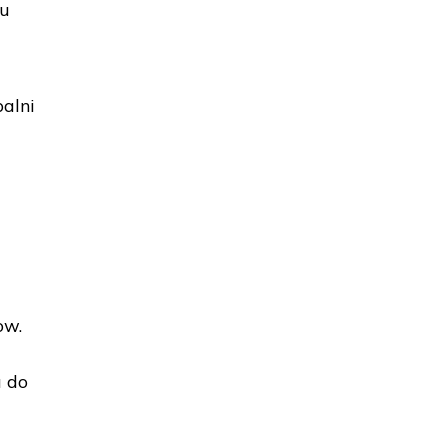
lu
alni
ow.
a do