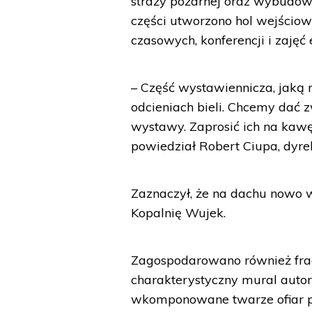
straży pożarnej oraz wybudo
części utworzono hol wejściowy
czasowych, konferencji i zajęć
– Część wystawiennicza, jaką 
odcieniach bieli. Chcemy dać
wystawy. Zaprosić ich na kawę.
powiedział Robert Ciupa, dyre
Zaznaczył, że na dachu nowo 
Kopalnię Wujek.
Zagospodarowano również frag
charakterystyczny mural autor
wkomponowane twarze ofiar pac