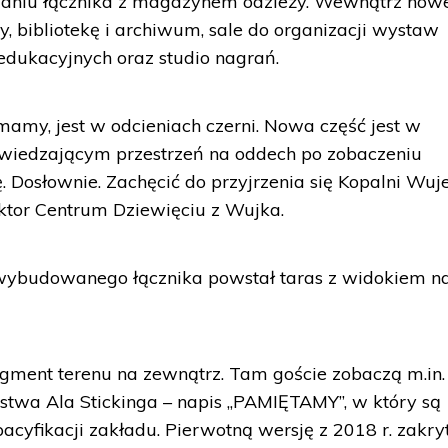
waniu łącznika z magazynem odzieży. Wewnątrz now
, bibliotekę i archiwum, sale do organizacji wystaw
 edukacyjnych oraz studio nagrań.
mamy, jest w odcieniach czerni. Nowa część jest w
 zwiedzającym przestrzeń na oddech po zobaczeniu
 Dosłownie. Zachęcić do przyjrzenia się Kopalni Wuj
ktor Centrum Dziewięciu z Wujka.
wybudowanego łącznika powstał taras z widokiem n
ment terenu na zewnątrz. Tam goście zobaczą m.in.
stwa Ala Stickinga – napis „PAMIĘTAMY”, w który są
yfikacji zakładu. Pierwotną wersję z 2018 r. zakry