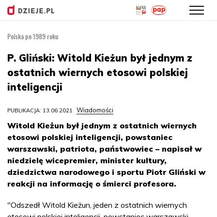
Polska po 1989 roku
Przejdź
do
P. Gliński: Witold Kieżun był jednym z
treści
ostatnich wiernych etosowi polskiej
inteligencji
Wiadomości
PUBLIKACJA: 13.06.2021
Witold Kieżun był jednym z ostatnich wiernych
etosowi polskiej inteligencji, powstaniec
warszawski, patriota, państwowiec – napisał w
niedzielę wicepremier, minister kultury,
dziedzictwa narodowego i sportu Piotr Gliński w
reakcji na informację o śmierci profesora.
"Odszedł Witold Kieżun, jeden z ostatnich wiernych
etosowi polskiej inteligencji, powstaniec warszawski,