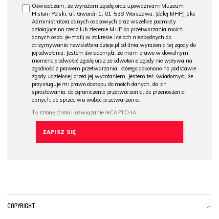
Oświadczam, że wyrażam zgodę oraz upoważniam Muzeum
Historii Polski, ul. Gwardii 1, 01-538 Warszawa, (dalej MHP) jako
Administratora danych osobowych oraz wszelkie podmioty
działające na rzecz lub zlecenie MHP do przetwarzania moich
danych osob. (e-mail) w zakresie i celach niezbędnych do
otrzymywania newslettera dzieje.pl od dnia wyrażenia tej zgody do
jej odwołania. Jestem świadomy/a, że mam prawo w dowolnym
momencie odwołać zgodę oraz że odwołanie zgody nie wpływa na
zgodność z prawem przetwarzania, którego dokonano na podstawie
zgody udzielonej przed jej wycofaniem. Jestem też świadomy/a, że
przysługuje mi prawo dostępu do moich danych, do ich
sprostowania, do ograniczenia przetwarzania, do przenoszenia
danych, do sprzeciwu wobec przetwarzania.
COPYRIGHT